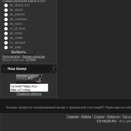
Самая рульная карта в cs?
de_dust2_2x2
de_dust2
de_inferno
de_mansion
de_nuke
cs_pf_dust
de_aztec
de_cbble
cs_assault
de_train
Результаты
|
Архив опросов
Всего ответов:
127955
Наш банер
Правила обмена
Хочешь провести незабываемый вечер с прекрасной спутницей? Переходи на сай
Главная
|
Файлы
|
Статьи
|
Новости
|
Топ с
CS-HLDS.RU
- Всё для