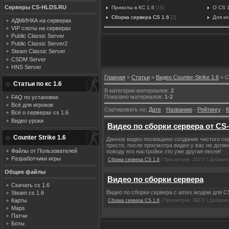
Серверы CS-HLDS.RU
Приколы в КС 1.6
О CS 
[16]
Сборка сервера CS 1.6
Для к
[2]
АДМИНКА на серверах
VIP слоты на серверах
Public Classic Server
Public Classic Server2
Steam Classic Server
CSDM Server
HNS Server
Главная
»
Статьи
»
Видео Counter-Strike 1.6
» С
Статьи по кс 1.6
В категории материалов
:
2
Показано материалов
:
1-2
FAQ по установке
Всё для игроков
Сортировать по
:
Дате
·
Названию
·
Рейтингу
·
Всё о серверах cs 1.6
Видео уроки
Видео по сборки сервера от C
Counter Strike 1.6
Данное видео посвящено создание чистого сер
просто, после просмотра видео у вас не должн
Файлы от Пользователей
поводу его настройки это уже другая песня!
Разработчики игры
Сборка сервера CS 1.6
| Просмотров: 30157 | Добавил
Общие файлы
Видео по сборки сервера
Скачать cs 1.6
Видео по сборки сервера с amxx модом для CS
Steam cs 1.6
Карты
Сборка сервера CS 1.6
| Просмотров: 38272 | Добавил
Maps
Патчи
Боты