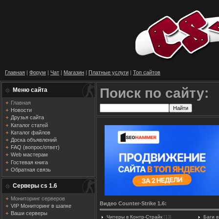
Главная
|
Форум
|
Чат
|
Магазин
|
Платные услуги
|
Топ сайтов
Поиск по сайту:
Меню сайта
Главная
Новости
Друзья сайта
Каталог статей
Каталог файлов
Доска объявлений
FAQ (вопрос/ответ)
Web мастерам
Гостевая книга
Обратная связь
Серверы cs 1.6
Мониторинг серверов
Видео Counter-Strike 1.6:
VIP Мониторинг в шапке
Ваши серверы
Читеры в Контр-Страйк
Баги в
[13]