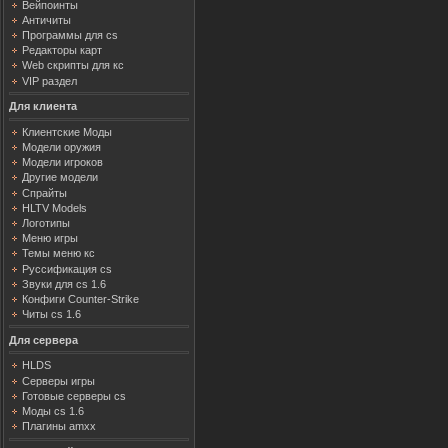
Вейпоинты
Античиты
Программы для cs
Редакторы карт
Web скрипты для кс
VIP раздел
Для клиента
Клиентские Моды
Модели оружия
Модели игроков
Другие модели
Спрайты
HLTV Models
Логотипы
Меню игры
Темы меню кс
Руссификация cs
Звуки для cs 1.6
Конфиги Counter-Strike
Читы cs 1.6
Для сервера
HLDS
Серверы игры
Готовые серверы cs
Моды cs 1.6
Плагины amxx