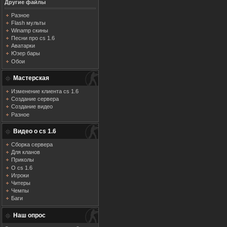
Другие файлы
Разное
Flash мульты
Winamp скины
Песни про cs 1.6
Аватарки
Юзер бары
Обои
Мастерская
Изменение клиента cs 1.6
Создание сервера
Создание видео
Разное
Видео о cs 1.6
Сборка сервера
Для кланов
Приколы
О cs 1.6
Игроки
Читеры
Чемпы
Баги
Наш опрос