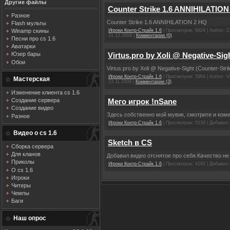
Другие файлы
Counter Strike 1.6 ANNIHILATION
Разное
Counter Strike 1.6 ANNIHILATION 2 HQ
Flash мульты
Winamp скины
Игроки Контр-Страйк 1.6
| Просмотров: 6824 | Author: 
21.12.2009
|
Комментарии (0)
Песни про cs 1.6
Аватарки
Virtus.pro by Xoli @ Negative-Sigh
Юзер бары
Обои
Virtus.pro by Xoli @ Negative-Sight (Counter-Strik
Игроки Контр-Страйк 1.6
| Просмотров: 5964 | Author: V
Мастерская
23.11.2009
|
Комментарии (3)
Изменение клиента cs 1.6
Мего игрок !nSane
Создание сервера
Создание видео
Здесь собственно мой мувик, смотрите и комен
Разное
Игроки Контр-Страйк 1.6
| Просмотров: 5139 | Добавил
Видео о cs 1.6
Sketch в CS
Сборка сервера
Для кланов
Добавил видео отснятое про себя.Качество не
Приколы
Игроки Контр-Страйк 1.6
| Просмотров: 4192 | Добавил
О cs 1.6
Игроки
Читеры
Чемпы
Баги
Наш опрос