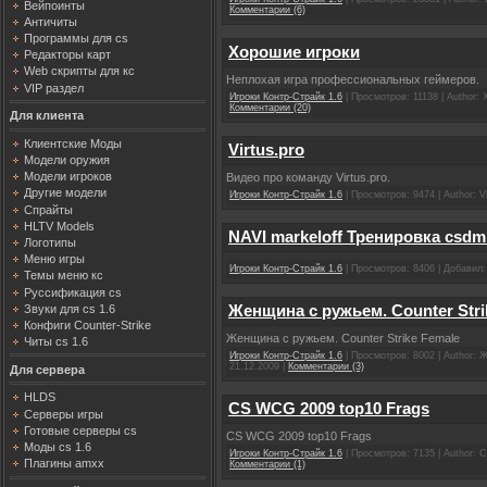
Вейпоинты
Комментарии (6)
Античиты
Программы для cs
Хорошие игроки
Редакторы карт
Web скрипты для кс
Неплохая игра профессиональных геймеров.
VIP раздел
Игроки Контр-Страйк 1.6
| Просмотров: 11138 | Author:
Комментарии (20)
Для клиента
Клиентские Моды
Virtus.pro
Модели оружия
Модели игроков
Видео про команду Virtus.pro.
Другие модели
Игроки Контр-Страйк 1.6
| Просмотров: 9474 | Author: V
Спрайты
HLTV Models
NAVI markeloff Тренировка csdm 
Логотипы
Меню игры
Игроки Контр-Страйк 1.6
| Просмотров: 8406 | Добавил
Темы меню кс
Руссификация cs
Женщина с ружьем. Сounter Stri
Звуки для cs 1.6
Конфиги Counter-Strike
Женщина с ружьем. Сounter Strike Female
Читы cs 1.6
Игроки Контр-Страйк 1.6
| Просмотров: 8002 | Author: 
21.12.2009
|
Комментарии (3)
Для сервера
HLDS
CS WCG 2009 top10 Frags
Серверы игры
Готовые серверы cs
CS WCG 2009 top10 Frags
Моды cs 1.6
Игроки Контр-Страйк 1.6
| Просмотров: 7135 | Author:
Плагины amxx
Комментарии (1)