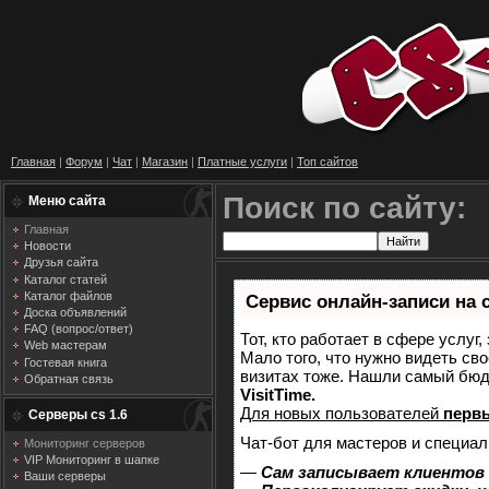
Главная
|
Форум
|
Чат
|
Магазин
|
Платные услуги
|
Топ сайтов
Поиск по сайту:
Меню сайта
Главная
Новости
Друзья сайта
Каталог статей
Каталог файлов
Сервис онлайн-записи на 
Доска объявлений
FAQ (вопрос/ответ)
Тот, кто работает в сфере услуг
Web мастерам
Мало того, что нужно видеть сво
Гостевая книга
визитах тоже. Нашли самый бю
Обратная связь
VisitTime.
Для новых пользователей
перв
Серверы cs 1.6
Чат-бот для мастеров и специал
Мониторинг серверов
VIP Мониторинг в шапке
—
Сам записывает клиентов 
Ваши серверы