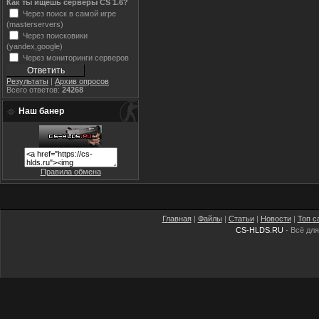
Как ты ищешь серверы CS 1.6?
Через поиск в самой игре
(masterservers)
Через поисковики
(yandex,google)
Через мониторинги серверов
Результаты
|
Архив опросов
Всего ответов:
24268
Наш банер
Правила обмена
Главная
|
Файлы
|
Статьи
|
Новости
|
Топ с
CS-HLDS.RU
- Всё для