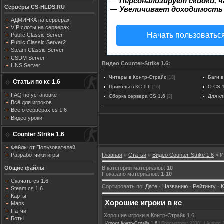
—
Персонализирует скидки, ч
Серверы CS-HLDS.RU
—
Увеличивает доходимость
АДМИНКА на серверах
VIP слоты на серверах
Начать пользоватьс
Public Classic Server
Public Classic Server2
Steam Classic Server
CSDM Server
Видео Counter-Strike 1.6:
HNS Server
Читеры в Контр-Страйк
Баги в
[13]
Статьи по кс 1.6
Приколы в КС 1.6
О CS 
[16]
FAQ по установке
Сборка сервера CS 1.6
Для к
[2]
Всё для игроков
Всё о серверах cs 1.6
Видео уроки
Counter Strike 1.6
Файлы от Пользователей
Главная
»
Статьи
»
Видео Counter-Strike 1.6
» И
Разработчики игры
В категории материалов
:
10
Общие файлы
Показано материалов
:
1-10
Скачать cs 1.6
Сортировать по
:
Дате
·
Названию
·
Рейтингу
·
Steam cs 1.6
Карты
Хорошие игроки в кс
Maps
Патчи
Хорошие игроки в Контр-Страйк 1.6
Боты
Игроки Контр-Страйк 1.6
| Просмотров: 23381 | Author: