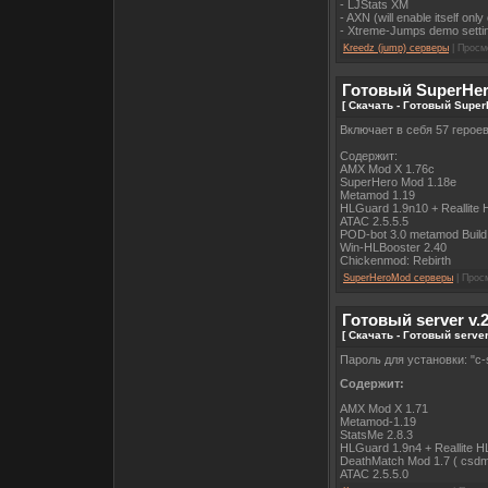
- LJStats XM
- AXN (will enable itself on
- Xtreme-Jumps demo settin
Kreedz (jump) серверы
| Просмо
Готовый SuperHe
[ Скачать - Готовый Supe
Включает в себя 57 героев
Содержит:
AMX Mod X 1.76c
SuperHero Mod 1.18e
Metamod 1.19
HLGuard 1.9n10 + Reallite 
ATAC 2.5.5.5
POD-bot 3.0 metamod Build
Win-HLBooster 2.40
Chickenmod: Rebirth
SuperHeroMod серверы
| Просм
Готовый server v.2
[ Скачать - Готовый server
Пароль для установки: "c-s
Содержит:
AMX Mod X 1.71
Metamod-1.19
StatsMe 2.8.3
HLGuard 1.9n4 + Reallite H
DeathMatch Mod 1.7 ( csdm_
ATAC 2.5.5.0