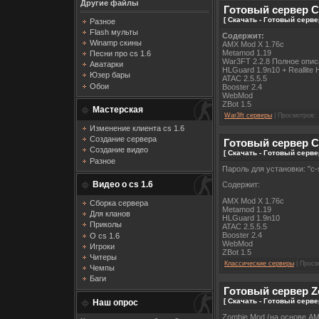
Другие файлы
Готовый сервер CS
[ Скачать - Готовый серве
Разное
Flash мульты
Содержит:
Winamp скины
AMX Mod X 1.76c
Metamod 1.19
Песни про cs 1.6
War3FT 2.2.8 Полное опи
Аватарки
HLGuard 1.9n10 + Reallite 
Юзер бары
ATAC 2.5.5.5
Обои
Booster 2.4
WebMod
ZBot 1.5
Мастерская
War3ft серверы
| Просмотров: 
Изменение клиента cs 1.6
Создание сервера
Готовый сервер CS
Создание видео
[ Скачать - Готовый серве
Разное
Пароль для установки: "c-s
Видео о cs 1.6
Содержит:
AMX Mod X 1.76c
Сборка сервера
Metamod 1.19
Для кланов
HLGuard 1.9n10
Приколы
ATAC 2.5.5.5
Booster 2.4
О cs 1.6
WebMod
Игроки
ZBot 1.5
Читеры
Классические серверы
| Просм
Чемпы
Баги
Готовый сервер 
[ Скачать - Готовый серв
Наш опрос
Zombie Mod (на основе AM