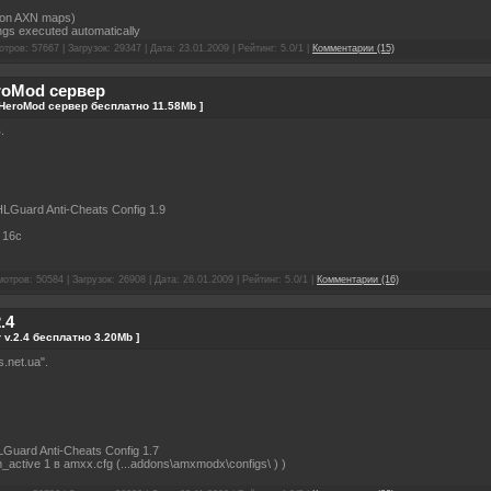
ly on AXN maps)
gs executed automatically
тров: 57667 | Загрузок: 29347 | Дата:
23.01.2009
| Рейтинг: 5.0/1 |
Комментарии (15)
roMod сервер
rHeroMod сервер бесплатно 11.58Mb ]
.
HLGuard Anti-Cheats Config 1.9
 16c
отров: 50584 | Загрузок: 26908 | Дата:
26.01.2009
| Рейтинг: 5.0/1 |
Комментарии (16)
.4
 v.2.4 бесплатно 3.20Mb ]
.net.ua".
LGuard Anti-Cheats Config 1.7
active 1 в amxx.cfg (...addons\amxmodx\configs\ ) )