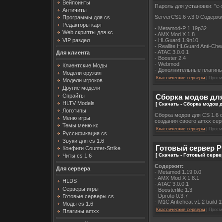
Вейпоинты
Пароль для установки: "c-s
Античиты
ServerCS1.6 v.3.0 Содержи
Программы для cs
Редакторы карт
- Metamod-P 1.19p32
Web скрипты для кс
- AMX Mod X 1.8
VIP раздел
- HLGuard 1.9n10
- Reallite HLGuard Anti-Che
- ATAC 3.0.0.1
Для клиента
- Booster 2.4
- Webmod
Клиентские Моды
- Дополнительные плагин
Модели оружия
Классические серверы
| Просм
Модели игроков
Другие модели
Спрайты
Сборка модов дл
HLTV Models
[ Скачать - Сборка модов
Логотипы
Сборка модов для CS 1.6 
Меню игры
создания своего amxx серв
Темы меню кс
Классические серверы
| Просм
Руссификация cs
Звуки для cs 1.6
Готовый сервер Pu
Конфиги Counter-Strike
[ Скачать - Готовый серве
Читы cs 1.6
Содержит:
Для сервера
- Metamod 1.19.0.0
- AMX Mod X 1.8.1
HLDS
- ATAC 3.0.0.1
Серверы игры
- Boosterlite 1.3
- Dproto 0.3.7
Готовые серверы cs
- M1C Anticheat v1.2 build 
Моды cs 1.6
Классические серверы
| Просм
Плагины amxx