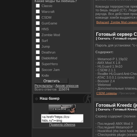
Какие моды ты любишь?
Classic
Команда террористов пре
то бишь людей (CT). Люди
Warcraft
раунда. Все действия про
CSDM
команде зомби выдаются п
Biohazard, Zombie Mod серве
GunGame
HNS
Готовый сервер CS
Zombie Mod
[ Скачать - Готовый серве
Surf
Пароль для установки: "c-s
Jump
Содержит:
Deathrun
DiabloMod
- Metamod-P 1.19p32
- AMX Mod X 1.8
SuperHero
- HLGuard 1.9n10
Soccer Jam
- CSDM 2.1.1
- Reallite HLGuard Anti-Che
Knife
- ATAC 3.0.0.1 (отключен)
- Booster 2.4
- Webmod
Результаты
|
Архив опросов
- Дополнительные плагин
Всего ответов:
115074
CSDM серверы
| Просмотров: 
Наш банер
Готовый Kreedz (
[ Скачать - Готовый Kreed
Сервер содержит (полное 
- Последний AMX Mod X
Правила обмена
- Последний Metamod-P
- HookMod (the best hook 
- Checkpoints plugin (xtre