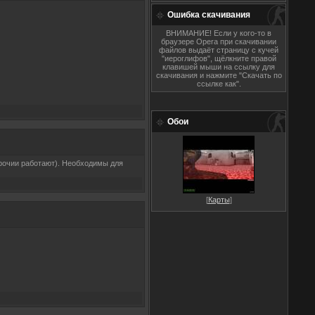
Ошибка скачивания
ВНИМАНИЕ! Если у кого-то в
браузере Opera при скачивании
файлов выдаёт страницу с кучей
"иероглифов", щёлкните правой
клавишей мыши на ссылку для
скачивания и нажмите "Скачать по
ссылке как".
Обои
 прочии работают). Необходимы для
[
Карты
]