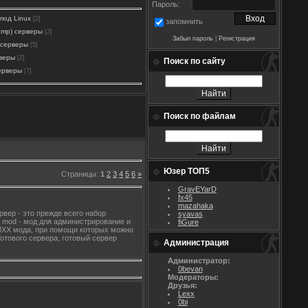
Пароль:
под Linux
[2]
запомнить
jump) серверы
[2]
Забыл пароль
|
Регистрация
 серверы
[5]
рверы
[2]
Поиск по сайту
ерверы
[7]
Поиск по файлам
Юзер ТОП5
Страницы
:
1
2
3
4
5
6
»
GravEYarD
fx45
mazahaka
рвер - это прежде всего набор
syavas
 mod - мод для администрирование и
fiGure
AMXX мода, при помощи которых можно
Готового сервера, готовый сервер
Администрация
Администратор:
0bevan
Модераторы:
Друзья:
Lexx
0bi