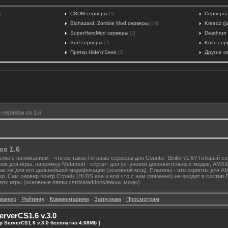
CSDM серверы
Серверы 
]
[3]
Biohazard, Zombie Mod серверы
Kreedz (
[10]
SuperHeroMod серверы
Deathrun
[2]
Surf серверы
Knife се
[2]
Прятки Hide'n'Seek
Другие с
[3]
 серверы cs 1.6
s 1.6
ема с пониманием - что же такое Готовые серверы для Counter-Strike v1.6? Готовый се
нов для игры, например Metamod - служит для установки дополнительных модов, AMXX
так же для его дальнейшей модификации (основной мод). Плагины - это скрипты для 
. Сам сервер Контр Страйк (HLDS.exe и всё что с ним связанно) не входит в состав 
ерх игры (основные папки cstrike/addons/ваши_моды).
званию
·
Рейтингу
·
Комментариям
·
Загрузкам
·
Просмотрам
rverCS1.6 v.3.0
р ServerCS1.6 v.3.0 бесплатно 4.68Mb ]