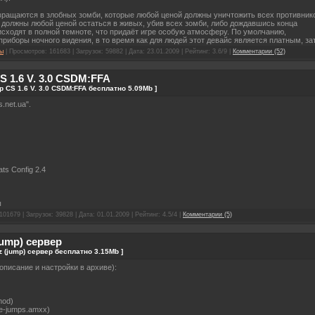
вращаются в злобных зомби, которые любой ценой должны уничтожить всех противник
 должны любой ценой остаться в живых, убив всех зомби, либо дождавшись конца
исходят в полной темноте, что придаёт игре особую атмосферу. По умолчанию,
риборы ночного видения, в то время как для людей этот девайс является платным, за
ры
| Просмотров: 161683 | Загрузок: 59882 | Дата:
23.01.2009
| Рейтинг: 3.6/9 |
Комментарии (52)
 1.6 V. 3.0 CSDM:FFA
р CS 1.6 V. 3.0 CSDM:FFA бесплатно 5.09Mb ]
.net.ua".
ats Config 2.4
ы
101679 | Загрузок: 39828 | Дата:
01.01.2009
| Рейтинг: 4.5/4 |
Комментарии (5)
jump) сервер
z (jump) сервер бесплатно 3.15Mb ]
описание и настройки в архиве):
mod)
me-jumps.amxx)