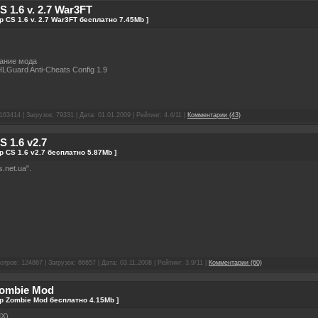
 1.6 v. 2.7 War3FT
р CS 1.6 v. 2.7 War3FT бесплатно 7.45Mb ]
сание мода
HLGuard Anti-Cheats Config 1.9
163414 | Загрузок: 79331 | Дата:
01.01.2009
| Рейтинг: 4.4/11 |
Комментарии (43)
 1.6 v2.7
р CS 1.6 v2.7 бесплатно 5.87Mb ]
.net.ua".
отров: 124867 | Загрузок: 66657 | Дата:
03.11.2008
| Рейтинг: 3.9/11 |
Комментарии (60)
Zombie Mod
ер Zombie Mod бесплатно 4.15Mb ]
X).