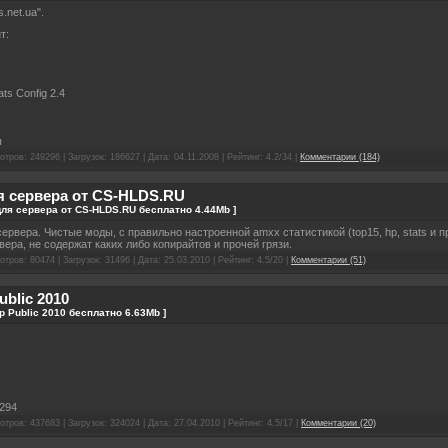
.net.ua".
т:
ats Config 2.4
ы
отров: 249296 | Загрузок: 186627 | Дата:
04.11.2008
| Рейтинг: 4.2/34 |
Комментарии (184)
я сервера от CS-HLDS.RU
 для сервера от CS-HLDS.RU бесплатно 4.44Mb ]
сервера. Чистые моды, с правильно настроенной amxx статистикой (top15, hp, stats и
ера, не содержат каких либо копирайтов и прочей грязи.
отров: 80474 | Загрузок: 31496 | Дата:
25.03.2010
| Рейтинг: 4.5/20 |
Комментарии (51)
blic 2010
р Public 2010 бесплатно 6.63Mb ]
1294
отров: 437683 | Загрузок: 324024 | Дата:
27.04.2010
| Рейтинг: 4.5/17 |
Комментарии (20)