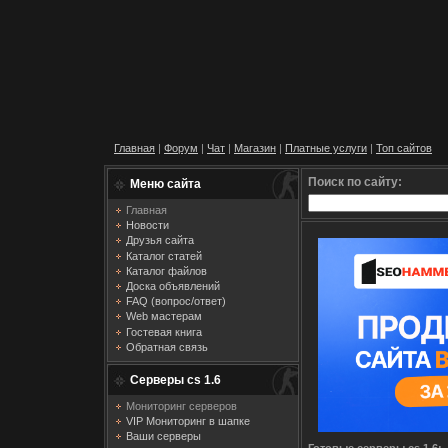
Главная
|
Форум
|
Чат
|
Магазин
|
Платные услуги
|
Топ сайтов
Поиск по сайту:
Меню сайта
Главная
Новости
Друзья сайта
Каталог статей
Каталог файлов
Доска объявлений
FAQ (вопрос/ответ)
Web мастерам
Гостевая книга
Обратная связь
Серверы cs 1.6
Мониторинг серверов
VIP Мониторинг в шапке
Ваши серверы
Готовые серверы cs 1.6: