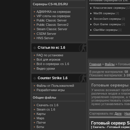
Серверы CS-HLDS.RU
Классические серверы
[12
АДМИНКА на серверах
War3ft серверы
[3]
VIP слоты на серверах
SoccerJam серверы
[2]
Public Classic Server
Gun Game серверы
[2]
Public Classic Server2
Steam Classic Server
ClanWar серверы
[1]
CSDM Server
HNS Server
Статьи по кс 1.6
FAQ по установке
Всё для игроков
Всё о серверах cs 1.6
Главная
»
Файлы
» Готовые
Видео уроки
В разделе материалов
:
58
Показано материалов
:
1-10
Counter Strike 1.6
Готовые серверы c
Файлы от Пользователей
Разработчики игры
У многих возникает пробл
различных модов и плаги
управления сервером, а 
Общие файлы
усовершенствовать сервер
нужно устанавливать пов
Скачать cs 1.6
Steam cs 1.6
Сортировать по
:
Дате
·
На
Карты
Maps
Готовый сервер Se
Патчи
Боты
[ Скачать - Готовый серве