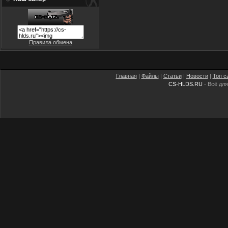
Правила обмена
Главная
|
Файлы
|
Статьи
|
Новости
|
Топ с
CS-HLDS.RU
- Всё для