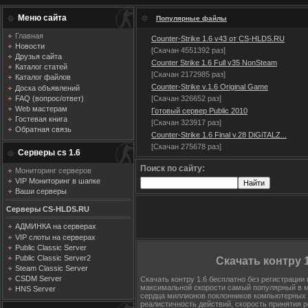
Меню сайта
Популярные файлы
Главная
Counter-Strike 1.6 v43 от CS-HLDS.RU
Новости
[Скачан 4551392 раз]
Друзья сайта
Counter Strike 1.6 Full v35 NonSteam
Каталог статей
[Скачан 2172985 раз]
Каталог файлов
Counter-Strike v.1.6 Original Game
Доска объявлений
[Скачан 326652 раз]
FAQ (вопрос/ответ)
Web мастерам
Готовый сервер Public 2010
Гостевая книга
[Скачан 323917 раз]
Обратная связь
Counter-Strike 1.6 Final v.28 DiGiTALZ...
[Скачан 275678 раз]
Серверы cs 1.6
Поиск по сайту:
Мониторинг серверов
VIP Мониторинг в шапке
Ваши серверы
Серверы CS-HLDS.RU
АДМИНКА на серверах
VIP слоты на серверах
Public Classic Server
Public Classic Server2
Скачать контру 
Steam Classic Server
CSDM Server
Скачать контру 1.6 бесплатно без регистрации
максимальной скорости самый популярный в м
HNS Server
сердца миллионов поклонников компьютерных иг
реалистичность действий, скорость принятия 