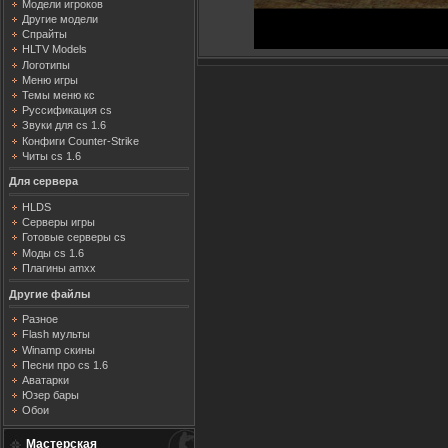
Модели игроков
Другие модели
Спрайты
HLTV Models
Логотипы
Меню игры
Темы меню кс
Руссификация cs
Звуки для cs 1.6
Конфиги Counter-Strike
Читы cs 1.6
Для сервера
HLDS
Серверы игры
Готовые серверы cs
Моды cs 1.6
Плагины amxx
Другие файлы
Разное
Flash мульты
Winamp скины
Песни про cs 1.6
Аватарки
Юзер бары
Обои
Мастерская