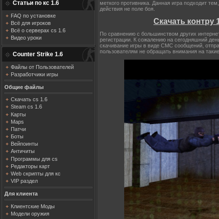
Статьи по кс 1.6
меткого противника. Данная игра подходит тем,
действия не поле боя.
FAQ по установке
Скачать контру 
Всё для игроков
Всё о серверах cs 1.6
По сравнению с большинством других интернет 
Видео уроки
регистрации. К сожалению на сегодняшний ден
скачивание игры в виде СМС сообщений, отпр
пользователям не обращать внимания на такие
Counter Strike 1.6
Файлы от Пользователей
Разработчики игры
Общие файлы
Скачать cs 1.6
Steam cs 1.6
Карты
Maps
Патчи
Боты
Вейпоинты
Античиты
Программы для cs
Редакторы карт
Web скрипты для кс
VIP раздел
Для клиента
Клиентские Моды
Модели оружия