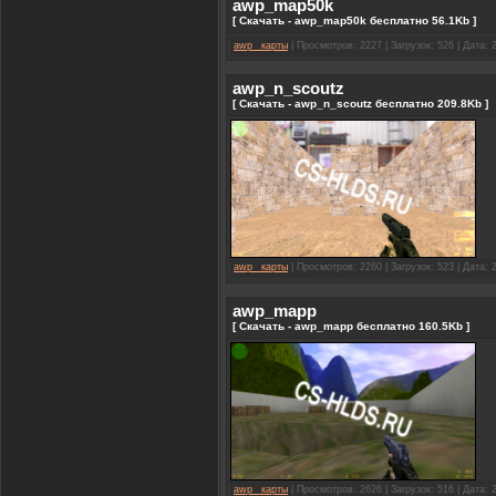
awp_map50k
[ Скачать - awp_map50k бесплатно 56.1Kb ]
awp_ карты
| Просмотров: 2227 | Загрузок: 526 | Дата:
awp_n_scoutz
[ Скачать - awp_n_scoutz бесплатно 209.8Kb ]
awp_ карты
| Просмотров: 2260 | Загрузок: 523 | Дата:
awp_mapp
[ Скачать - awp_mapp бесплатно 160.5Kb ]
awp_ карты
| Просмотров: 2626 | Загрузок: 516 | Дата: