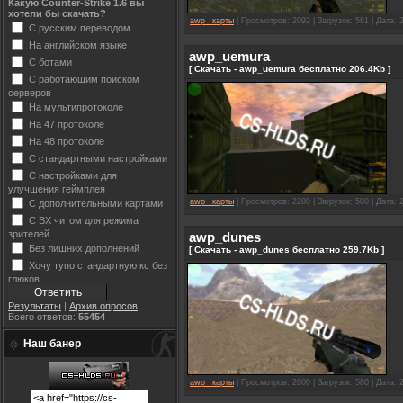
Какую Counter-Strike 1.6 вы
хотели бы скачать?
awp_ карты
| Просмотров: 2092 | Загрузок: 581 | Дата:
С русским переводом
На английском языке
awp_uemura
С ботами
[ Скачать - awp_uemura бесплатно 206.4Kb ]
С работающим поиском
серверов
На мультипротоколе
На 47 протоколе
На 48 протоколе
С стандартными настройками
С настройками для
улучшения геймплея
awp_ карты
| Просмотров: 2280 | Загрузок: 580 | Дата:
С дополнительными картами
С ВХ читом для режима
зрителей
awp_dunes
Без лишних дополнений
[ Скачать - awp_dunes бесплатно 259.7Kb ]
Хочу тупо стандартную кс без
глюков
Результаты
|
Архив опросов
Всего ответов:
55454
Наш банер
awp_ карты
| Просмотров: 2000 | Загрузок: 580 | Дата: