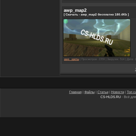
awp_map2
[ Скачать - awp_map2 бесплатно 180.4Kb ]
awp_ карты
| Просмотров: 2359 | Загрузок: 514 | Дата:
Главная
|
Файлы
|
Статьи
|
Новости
|
Топ с
CS-HLDS.RU
- Всё для