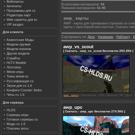
Вейпоинты
В категории материалов
:
94
Античиты
Показано материалов
:
61-90
Программы для cs
Редакторы карт
awp_ карты
Web скрипты для кс
AWP - карты для тренировки стрельбы из снай
VIP раздел
карты с просторной местностью. Скачать па
Для клиента
Сортировать по
:
Дате
·
Названию
·
Рейтингу
·
Клиентские Моды
Модели оружия
awp_vs_scout
Модели игроков
[ Скачать - awp_vs_scout бесплатно 293.2Kb ]
Другие модели
Спрайты
HLTV Models
Логотипы
Меню игры
Темы меню кс
Руссификация cs
Звуки для cs 1.6
Конфиги Counter-Strike
Читы cs 1.6
awp_ карты
| Просмотров: 2330 | Загрузок: 587 | Дата:
Для сервера
awp_upc
HLDS
[ Скачать - awp_upc бесплатно 274.5Kb ]
Серверы игры
Готовые серверы cs
Моды cs 1.6
Плагины amxx