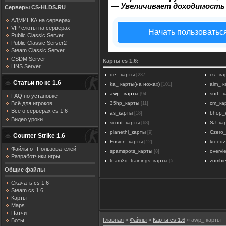
—
Увеличивает доходимость
Серверы CS-HLDS.RU
АДМИНКА на серверах
VIP слоты на серверах
Начать пользоватьс
Public Classic Server
Public Classic Server2
Steam Classic Server
CSDM Server
Карты cs 1.6:
HNS Server
de_ карты
cs_ ка
[237]
Статьи по кс 1.6
ka_ карты(на ножах)
aim_ к
[101]
awp_ карты
surf_ 
[94]
FAQ по установке
35hp_карты
cm_ка
Всё для игроков
[11]
Всё о серверах cs 1.6
as_карты
bhop_
[18]
Видео уроки
scout_карты
SJ_ка
[68]
planethl_карты
Czero
[9]
Counter Strike 1.6
Fusion_карты
kreedz
[12]
Файлы от Пользователей
spamspots_карты
overvi
[8]
Разработчики игры
team3d_trainings_карты
zombi
[5]
Общие файлы
Скачать cs 1.6
Steam cs 1.6
Карты
Maps
Патчи
Главная
»
Файлы
»
Карты cs 1.6
» awp_ карты
Боты