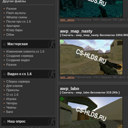
Другие файлы
Разное
Flash мульты
Winamp скины
awp_ карты
| Просмотров: 1809 | Загрузок: 585 | Дата:
Песни про cs 1.6
Аватарки
Юзер бары
awp_map_nasty
Обои
[ Скачать - awp_map_nasty бесплатно 1004.8Kb
Мастерская
Изменение клиента cs 1.6
Создание сервера
Создание видео
Разное
Видео о cs 1.6
awp_ карты
| Просмотров: 1710 | Загрузок: 585 | Дата:
Сборка сервера
Для кланов
awp_labo
Приколы
[ Скачать - awp_labo бесплатно 319.2Kb ]
О cs 1.6
Игроки
Читеры
Чемпы
Баги
Наш опрос