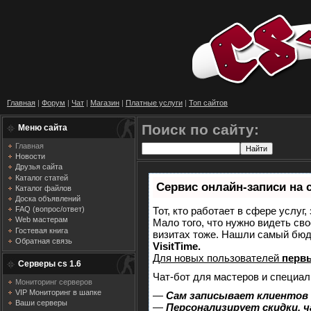
Главная
|
Форум
|
Чат
|
Магазин
|
Платные услуги
|
Топ сайтов
Поиск по сайту:
Меню сайта
Главная
Новости
Друзья сайта
Каталог статей
Сервис онлайн-записи на 
Каталог файлов
Доска объявлений
Тот, кто работает в сфере услуг
FAQ (вопрос/ответ)
Web мастерам
Мало того, что нужно видеть сво
Гостевая книга
визитах тоже. Нашли самый бю
Обратная связь
VisitTime.
Для новых пользователей
перв
Серверы cs 1.6
Чат-бот для мастеров и специал
Мониторинг серверов
VIP Мониторинг в шапке
—
Сам записывает клиентов 
Ваши серверы
—
Персонализирует скидки, ч