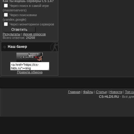
Как ты ищешь серверы CS 1.6?
Через поиск в самой игре
(masterservers)
Через поисковики
(yandex,google)
Через мониторинги серверов
Результаты
|
Архив опросов
Всего ответов:
24268
Наш банер
Правила обмена
Главная
|
Файлы
|
Статьи
|
Новости
|
Топ с
CS-HLDS.RU
- Всё для