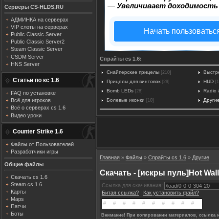
—
Увеличивает доходимость
Серверы CS-HLDS.RU
АДМИНКА на серверах
VIP слоты на серверах
Начать пользоватьс
Public Classic Server
Public Classic Server2
Steam Classic Server
CSDM Server
Спрайты cs 1.6:
HNS Server
Снайперские прицелы
Выстр
[210]
Статьи по кс 1.6
Прицелы для винтовок
HUD
[29]
[1
Bomb LEDs
Radio 
[28]
FAQ по установке
Болевые иконки
Други
Всё для игроков
[10]
Всё о серверах cs 1.6
Видео уроки
Counter Strike 1.6
Файлы от Пользователей
Разработчики игры
Главная
»
Файлы
»
Спрайты cs 1.6
»
Другие
Общие файлы
Скачать - [искры пуль]Hot Wall
Скачать cs 1.6
Steam cs 1.6
Ссылка для скачивания:
Карты
Битая ссылка?
|
Как установить файл?
Maps
Патчи
Боты
Внимание! При копировании материалов, ссылка н