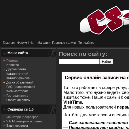
Главная
|
Форум
|
Чат
|
Магазин
|
Платные услуги
|
Топ сайтов
Поиск по сайту:
Меню сайта
Главная
Новости
Друзья сайта
Каталог статей
Сервис онлайн-записи на 
Каталог файлов
Доска объявлений
Тот, кто работает в сфере услуг
FAQ (вопрос/ответ)
Web мастерам
Мало того, что нужно видеть сво
Гостевая книга
визитах тоже. Нашли самый бю
Обратная связь
VisitTime.
Для новых пользователей
перв
Серверы cs 1.6
Чат-бот для мастеров и специал
Мониторинг серверов
VIP Мониторинг в шапке
—
Сам записывает клиентов 
Ваши серверы
—
Персонализирует скидки, ч