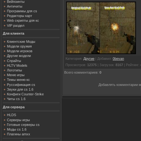
Вейпоинты
Античиты
Программы для cs
Редакторы карт
Web скрипты для кс
VIP раздел
Для клиента
Клиентские Моды
Модели оружия
Модели игроков
Другие модели
Категория
:
Другие
|
Добавил
:
0bevan
Спрайты
Просмотров
:
12375
|
Загрузок
:
8167
|
Рейтинг
:
HLTV Models
Логотипы
Всего комментариев
:
0
Меню игры
Темы меню кс
Руссификация cs
Добавлять комментарии м
Звуки для cs 1.6
Конфиги Counter-Strike
Читы cs 1.6
Для сервера
HLDS
Серверы игры
Готовые серверы cs
Моды cs 1.6
Плагины amxx