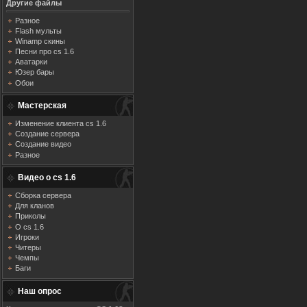
Другие файлы
Разное
Flash мульты
Winamp скины
Песни про cs 1.6
Аватарки
Юзер бары
Обои
Мастерская
Изменение клиента cs 1.6
Создание сервера
Создание видео
Разное
Видео о cs 1.6
Сборка сервера
Для кланов
Приколы
О cs 1.6
Игроки
Читеры
Чемпы
Баги
Наш опрос