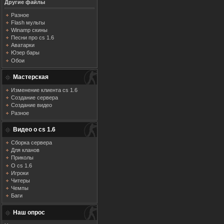
Другие файлы
Разное
Flash мульты
Winamp скины
Песни про cs 1.6
Аватарки
Юзер бары
Обои
Мастерская
Изменение клиента cs 1.6
Создание сервера
Создание видео
Разное
Видео о cs 1.6
Сборка сервера
Для кланов
Приколы
О cs 1.6
Игроки
Читеры
Чемпы
Баги
Наш опрос