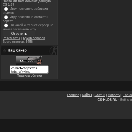
Часто ли вам ломают данную
CS 1.6?
Игру постоянно забивают
спамом
Игру постоянно ломают и
портят
Ни какой интернет сервер не
может заспамить игру
Результаты
|
Архив опросов
Всего ответов:
8458
Наш банер
Правила обмена
Главная
|
Файлы
|
Статьи
|
Новости
|
Топ с
CS-HLDS.RU
- Всё для