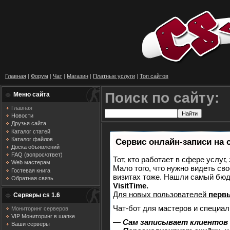
Главная
|
Форум
|
Чат
|
Магазин
|
Платные услуги
|
Топ сайтов
Поиск по сайту:
Меню сайта
Главная
Новости
Друзья сайта
Каталог статей
Каталог файлов
Сервис онлайн-записи на 
Доска объявлений
FAQ (вопрос/ответ)
Тот, кто работает в сфере услуг
Web мастерам
Мало того, что нужно видеть сво
Гостевая книга
визитах тоже. Нашли самый бю
Обратная связь
VisitTime.
Для новых пользователей
перв
Серверы cs 1.6
Чат-бот для мастеров и специал
Мониторинг серверов
VIP Мониторинг в шапке
—
Сам записывает клиентов 
Ваши серверы