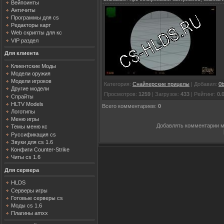
Вейпоинты
Античиты
Программы для cs
Редакторы карт
Web скрипты для кс
VIP раздел
Для клиента
Клиентские Моды
Модели оружия
Модели игроков
Категория
:
Снайперские прицелы
|
Добавил
:
0b
Другие модели
Просмотров
:
1259
|
Загрузок
:
433
|
Рейтинг
:
0.
Спрайты
HLTV Models
Всего комментариев
:
0
Логотипы
Меню игры
Добавлять комментарии м
Темы меню кс
Руссификация cs
Звуки для cs 1.6
Конфиги Counter-Strike
Читы cs 1.6
Для сервера
HLDS
Серверы игры
Готовые серверы cs
Моды cs 1.6
Плагины amxx