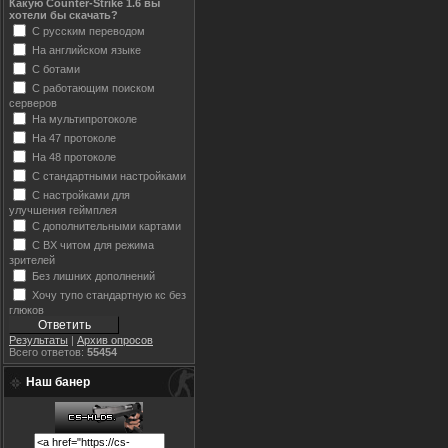
Какую Counter-Strike 1.6 вы
хотели бы скачать?
С русским переводом
На английском языке
С ботами
С работающим поиском
серверов
На мультипротоколе
На 47 протоколе
На 48 протоколе
С стандартными настройками
С настройками для
улучшения геймплея
С дополнительными картами
С ВХ читом для режима
зрителей
Без лишних дополнений
Хочу тупо стандартную кс без
глюков
Результаты
|
Архив опросов
Всего ответов:
55454
Наш банер