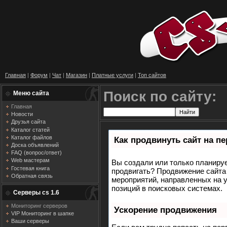
Главная
|
Форум
|
Чат
|
Магазин
|
Платные услуги
|
Топ сайтов
Поиск по сайту:
Меню сайта
Главная
Новости
Друзья сайта
Каталог статей
Каталог файлов
Как продвинуть сайт на п
Доска объявлений
FAQ (вопрос/ответ)
Web мастерам
Вы создали или только планирует
Гостевая книга
продвигать? Продвижение сайта 
Обратная связь
мероприятий, направленных на 
позиций в поисковых системах.
Серверы cs 1.6
Мониторинг серверов
Ускорение продвижения
VIP Мониторинг в шапке
Ваши серверы