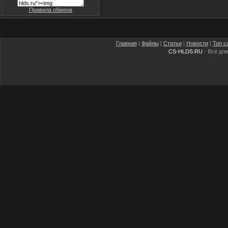
Правила обмена
Главная
|
Файлы
|
Статьи
|
Новости
|
Топ с
CS-HLDS.RU
- Всё для