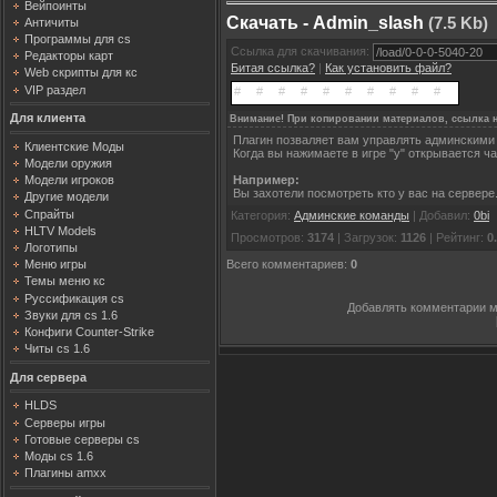
Вейпоинты
Скачать - Admin_slash
(7.5 Kb)
Античиты
Программы для cs
Ссылка для скачивания:
Редакторы карт
Битая ссылка?
|
Как установить файл?
Web скрипты для кс
VIP раздел
Для клиента
Внимание! При копировании материалов, ссылка н
Плагин позваляет вам управлять админскими 
Клиентские Моды
Когда вы нажимаете в игре "y" открывается ч
Модели оружия
Модели игроков
Например:
Вы захотели посмотреть кто у вас на сервере
Другие модели
Спрайты
Категория
:
Админские команды
|
Добавил
:
0bi
HLTV Models
Просмотров
:
3174
|
Загрузок
:
1126
|
Рейтинг
:
0
Логотипы
Меню игры
Всего комментариев
:
0
Темы меню кс
Руссификация cs
Добавлять комментарии м
Звуки для cs 1.6
Конфиги Counter-Strike
Читы cs 1.6
Для сервера
HLDS
Серверы игры
Готовые серверы cs
Моды cs 1.6
Плагины amxx