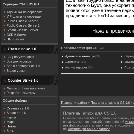
Если вам трудно попасть на пер
Серверы CS-HLDS.RU
технологию
Буст
, она ускоряет 
появляются уже в течение первых
АДМИНКА на серверах
продвинется в Топ10 за месяц, т
VIP слоты на серверах
Public Classic Server
Public Classic Server2
Steam Classic Server
Начать продвижен
CSDM Server
HNS Server
Плагины amxx для CS 1.6:
Статьи по кс 1.6
Админские команды
Серве
[91]
FAQ по установке
Всё для игроков
Эффекты
Звуко
[169]
Всё о серверах cs 1.6
Античитерские
Разны
[20]
Видео уроки
Counter Strike 1.6
Файлы от Пользователей
Разработчики игры
Общие файлы
Главная
»
Файлы
»
Плагины amxx для CS 1.6
»
Скачать cs 1.6
Плагины amxx для CS 1.6
Steam cs 1.6
Карты
Если вы скачали AMXX плагин и не знаете, чт
ознакомиться со статьёй, посвящённой
устан
Maps
нет файла формата .amxx, но есть исходный 
Патчи
по
компиляции AMXX плагинов
.
Боты