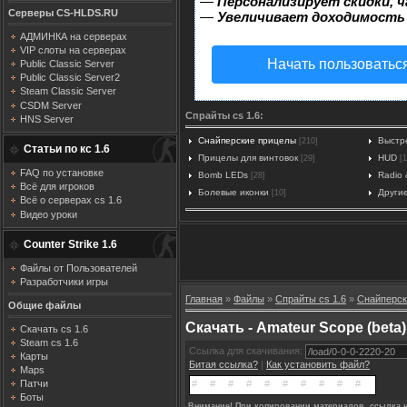
—
Персонализирует скидки, ч
Серверы CS-HLDS.RU
—
Увеличивает доходимость
АДМИНКА на серверах
VIP слоты на серверах
Начать пользоватьс
Public Classic Server
Public Classic Server2
Steam Classic Server
CSDM Server
Спрайты cs 1.6:
HNS Server
Снайперские прицелы
Выстр
[210]
Статьи по кс 1.6
Прицелы для винтовок
HUD
[29]
[1
FAQ по установке
Bomb LEDs
Radio 
[28]
Всё для игроков
Болевые иконки
Други
[10]
Всё о серверах cs 1.6
Видео уроки
Counter Strike 1.6
Файлы от Пользователей
Разработчики игры
Главная
»
Файлы
»
Спрайты cs 1.6
»
Снайперск
Общие файлы
Скачать - Amateur Scope (beta)
Скачать cs 1.6
Steam cs 1.6
Ссылка для скачивания:
Карты
Битая ссылка?
|
Как установить файл?
Maps
Патчи
Боты
Внимание! При копировании материалов, ссылка н