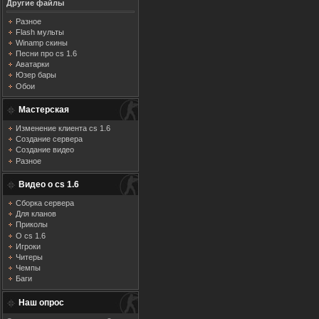
Другие файлы
Разное
Flash мульты
Winamp скины
Песни про cs 1.6
Аватарки
Юзер бары
Обои
Мастерская
Изменение клиента cs 1.6
Создание сервера
Создание видео
Разное
Видео о cs 1.6
Сборка сервера
Для кланов
Приколы
О cs 1.6
Игроки
Читеры
Чемпы
Баги
Наш опрос