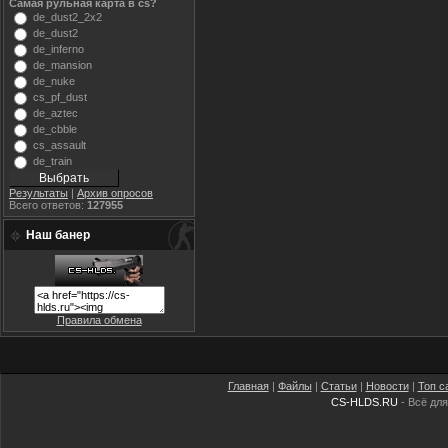
Самая рульная карта в cs?
de_dust2_2x2
de_dust2
de_inferno
de_mansion
de_nuke
cs_pf_dust
de_aztec
de_cbble
cs_assault
de_train
Результаты
|
Архив опросов
Всего ответов:
127955
Наш банер
Правила обмена
Главная
|
Файлы
|
Статьи
|
Новости
|
Топ с
CS-HLDS.RU
- Всё для