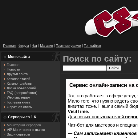
Главная
|
Форум
|
Чат
|
Магазин
|
Платные услуги
|
Топ сайтов
Поиск по сайту:
Меню сайта
Главная
Новости
Друзья сайта
Каталог статей
Каталог файлов
Сервис онлайн-записи на 
Доска объявлений
FAQ (вопрос/ответ)
Тот, кто работает в сфере услуг
Web мастерам
Мало того, что нужно видеть сво
Гостевая книга
визитах тоже. Нашли самый бю
Обратная связь
VisitTime.
Для новых пользователей
перв
Серверы cs 1.6
Чат-бот для мастеров и специал
Мониторинг серверов
VIP Мониторинг в шапке
—
Сам записывает клиентов 
Ваши серверы