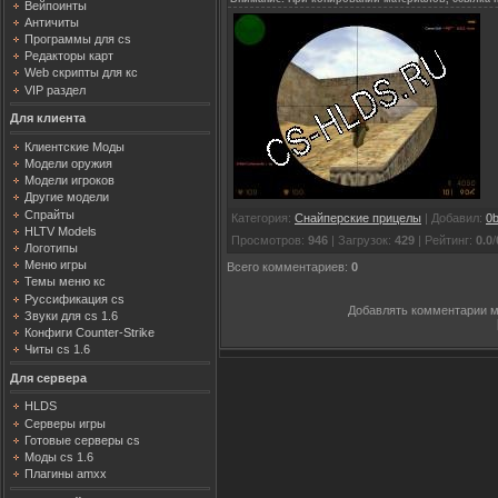
Вейпоинты
Античиты
Программы для cs
Редакторы карт
Web скрипты для кс
VIP раздел
Для клиента
Клиентские Моды
Модели оружия
Модели игроков
Другие модели
Спрайты
Категория
:
Снайперские прицелы
|
Добавил
:
0b
HLTV Models
Просмотров
:
946
|
Загрузок
:
429
|
Рейтинг
:
0.0
/
Логотипы
Меню игры
Всего комментариев
:
0
Темы меню кс
Руссификация cs
Добавлять комментарии м
Звуки для cs 1.6
Конфиги Counter-Strike
Читы cs 1.6
Для сервера
HLDS
Серверы игры
Готовые серверы cs
Моды cs 1.6
Плагины amxx