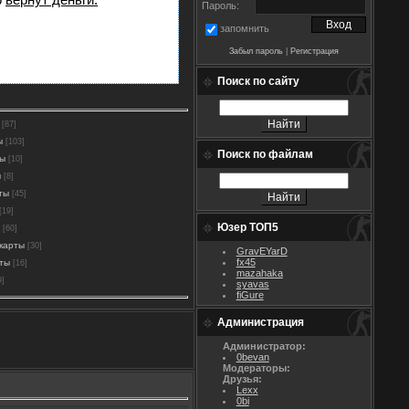
Пароль:
запомнить
Забыл пароль
|
Регистрация
Поиск по сайту
[87]
ы
[103]
Поиск по файлам
ты
[10]
ы
[8]
ты
[45]
[19]
Юзер ТОП5
[60]
карты
[30]
GravEYarD
fx45
рты
[16]
mazahaka
9]
syavas
fiGure
Администрация
Администратор:
0bevan
Модераторы:
Друзья:
Lexx
0bi