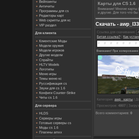
Вейпоинты
Карты для CS 1.6
Античиты
Внимание! Многие карты (
Программы для cs
и другие. Для того что б
Редакторы карт
Web скрипты для кс
Скачать - awp_l3
VIP раздел
Ссылка для скачивания:
Для клиента
Битая ссылка?
|
Как уста
Клиентские Моды
Модели оружия
Модели игроков
Внимание! При копировании 
Другие модели
Спрайты
HLTV Models
Логотипы
Меню игры
Темы меню кс
Руссификация cs
Звуки для cs 1.6
Конфиги Counter-Strike
Читы cs 1.6
Категория
:
awp_ карты
|
Д
Для сервера
Просмотров
:
4807
|
Загруз
Всего комментариев
:
0
HLDS
Серверы игры
Готовые серверы cs
Моды cs 1.6
Плагины amxx