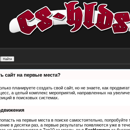
ь сайт на первые места?
олько планируете создать свой сайт, но не знаете, как продвига
оцесс, а целый комплекс мероприятий, направленных на увеличе
зиций в поисковых системах.
одвижения
попасть на первые места в поиске самостоятельно, попробуйте
ение в десятки раз, а первые результаты появляются уже в теч
вас не продвинется в Топ10 за месяц, то в
SeoHammer
за бусте