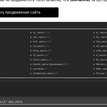
ть продвижение сайта
cs_ карты
fy_ карты
[230]
aim_ карты
he_ карт
[114]
surf_ карты
1hp_кар
[315]
cm_карты
cpl_карт
[12]
bhop_карты
csde_кар
[28]
SJ_карты
st_карты
[20]
Czero_карты
Es_карты
[20]
kreedz_карты (прыжковые)
Mansion_
[476]
overviews
Slide_ка
[1]
zombiemod_карты
Разные
]
[25]
[
s 1.6
»
awp_ карты