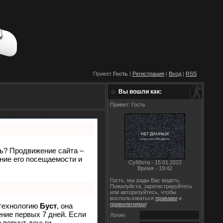
Привет
Гость
|
Регистрация
|
Вход
|
RSS
Вы вошли как:
Привет: Гость
ть? Продвижение сайта –
ние его посещаемости и
Суббота - 15.01.2022
Время - 19:42
Гость, мы рады Вас видеть.
Пожалуйста, зарегистрируйтесь
или авторизуйтесь, чтобы
воспользоваться
правами
и
привилегиями
!
 технологию
Буст
, она
ение первых 7 дней. Если
Логин:
р
вернут деньги.