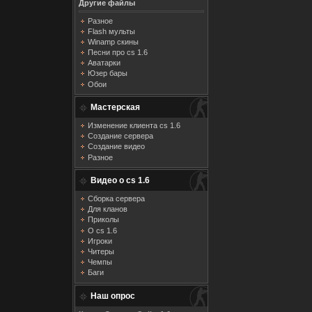
Другие файлы
Разное
Flash мульты
Winamp скины
Песни про cs 1.6
Аватарки
Юзер бары
Обои
Мастерская
Изменение клиента cs 1.6
Создание сервера
Создание видео
Разное
Видео о cs 1.6
Сборка сервера
Для кланов
Приколы
О cs 1.6
Игроки
Читеры
Чемпы
Баги
Наш опрос