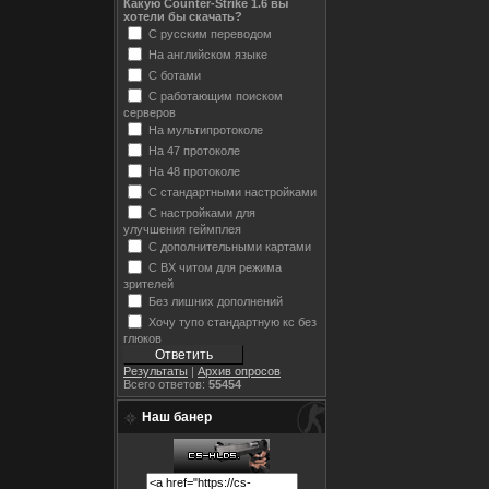
Какую Counter-Strike 1.6 вы
хотели бы скачать?
С русским переводом
На английском языке
С ботами
С работающим поиском
серверов
На мультипротоколе
На 47 протоколе
На 48 протоколе
С стандартными настройками
С настройками для
улучшения геймплея
С дополнительными картами
С ВХ читом для режима
зрителей
Без лишних дополнений
Хочу тупо стандартную кс без
глюков
Результаты
|
Архив опросов
Всего ответов:
55454
Наш банер