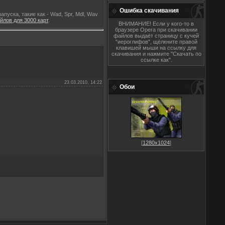
Ошибка скачивания
пуска, такие как - Wad, Spr, Mdl, Wav
лов для 3000 карт
.
ВНИМАНИЕ! Если у кого-то в
браузере Opera при скачивании
файлов выдаёт страницу с кучей
"иероглифов", щёлкните правой
клавишей мыши на ссылку для
скачивания и нажмите "Скачать по
ссылке как".
23.03.2010, 14:22
Обои
[
1280x1024
]