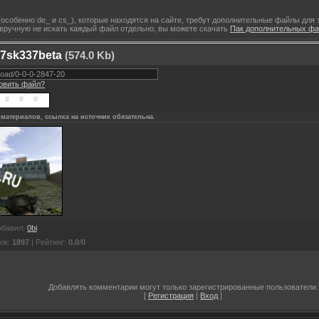
особенно de_ и cs_), которые находятся на сайте, требут дополнительные файлы для за
ы вручную не искать каждый файл отдельно, вы можете скачать
Пак дополнительных фай
37sk337beta
(574.0 Kb)
новить файл?
материалов, ссылка на источник обязательна.
обавил
:
0bi
ок
:
1897
|
Рейтинг
:
0.0
/
0
Добавлять комментарии могут только зарегистрированные пользователи.
[
Регистрация
|
Вход
]