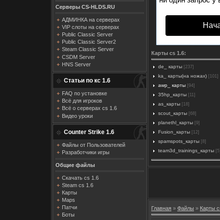
Серверы CS-HLDS.RU
АДМИНКА на серверах
Нача
VIP слоты на серверах
Public Classic Server
Public Classic Server2
Steam Classic Server
Карты cs 1.6:
CSDM Server
HNS Server
de_ карты
[237]
ka_ карты(на ножах)
[101]
Статьи по кс 1.6
awp_ карты
[94]
FAQ по установке
35hp_карты
[11]
Всё для игроков
as_карты
[18]
Всё о серверах cs 1.6
scout_карты
[68]
Видео уроки
planethl_карты
[9]
Counter Strike 1.6
Fusion_карты
[12]
spamspots_карты
[8]
Файлы от Пользователей
team3d_trainings_карты
[5
Разработчики игры
Общие файлы
Скачать cs 1.6
Steam cs 1.6
Карты
Maps
Патчи
Главная
»
Файлы
»
Карты c
Боты