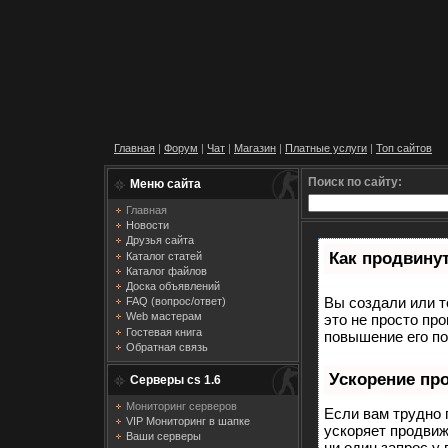
Главная
|
Форум
|
Чат
|
Магазин
|
Платные услуги
|
Топ сайтов
Поиск по сайту:
Меню сайта
Главная
Новости
Друзья сайта
Как продвинут
Каталог статей
Каталог файлов
Доска объявлений
Вы создали или т
FAQ (вопрос/ответ)
Web мастерам
это не просто пр
Гостевая книга
повышение его по
Обратная связь
Ускорение пр
Серверы cs 1.6
Мониторинг серверов
Если вам трудно 
VIP Мониторинг в шапке
ускоряет продвиж
Ваши серверы
ни один запрос у 