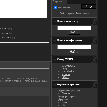
Пароль:
запомнить
Забыл пароль
|
Регистрация
Поиск по сайту
ческие
[33]
и мода
[56]
 плагинов
[4]
Поиск по файлам
Юзер ТОП5
GravEYarD
fx45
mazahaka
syavas
fiGure
иться со статьёй, посвящённой
дный файл плагина - .sma, рекомендуем
Администрация
Администратор:
0bevan
Модераторы:
Друзья:
Lexx
0bi