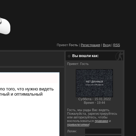
Привет
Гость
|
Регистрация
|
Вход
|
RSS
Вы вошли как:
Привет: Гость
ло того, что нужно видеть
етный и оптимальный
Суббота - 15.01.2022
Время - 19:44
Гость, мы рады Вас видеть.
Пожалуйста, зарегистрируйтесь
или авторизуйтесь, чтобы
воспользоваться
правами
и
привилегиями
!
Логин: