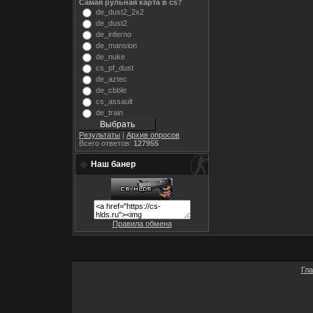
Самая рульная карта в cs?
de_dust2_2x2
de_dust2
de_inferno
de_mansion
de_nuke
cs_pf_dust
de_aztec
de_cbble
cs_assault
de_train
Результаты
|
Архив опросов
Всего ответов:
127955
Наш банер
Правила обмена
Гл