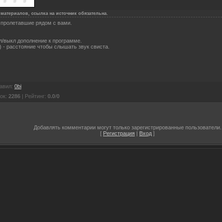
материалов, ссылка на источник обязательна.
пролетавшие рядом с вами.
вкл/выкл дополнение к программе.
5) - расстояние чтобы слышать звук свиста.
авил
:
0bi
ок
:
2286
|
Рейтинг
:
0.0
/
0
Добавлять комментарии могут только зарегистрированные пользователи.
[
Регистрация
|
Вход
]