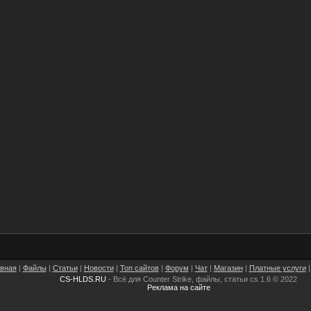
авная
|
Файлы
|
Статьи
|
Новости
|
Топ сайтов
|
Форум
|
Чат
|
Магазин
|
Платные услуги
CS-HLDS.RU
- Всё для Counter Strike, файлы, статьи cs 1.6 © 2022
Реклама на сайте