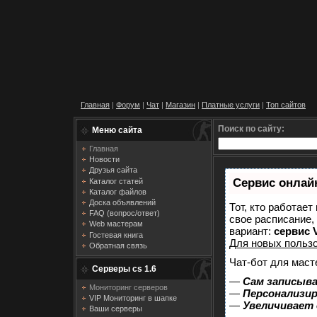
Главная
|
Форум
|
Чат
|
Магазин
|
Платные услуги
|
Топ сайтов
Поиск по сайту:
Меню сайта
Главная
Новости
Друзья сайта
Сервис онлайн
Каталог статей
Каталог файлов
Доска объявлений
Тот, кто работает
FAQ (вопрос/ответ)
свое расписание,
Web мастерам
вариант:
сервис V
Гостевая книга
Для новых польз
Обратная связь
Чат-бот для маст
Серверы cs 1.6
—
Сам записыва
Мониторинг серверов
—
Персонализир
VIP Мониторинг в шапке
—
Увеличивает
Ваши серверы