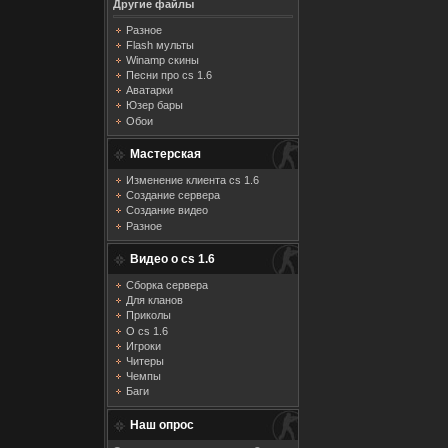
Другие файлы
Разное
Flash мульты
Winamp скины
Песни про cs 1.6
Аватарки
Юзер бары
Обои
Мастерская
Изменение клиента cs 1.6
Создание сервера
Создание видео
Разное
Видео о cs 1.6
Сборка сервера
Для кланов
Приколы
О cs 1.6
Игроки
Читеры
Чемпы
Баги
Наш опрос