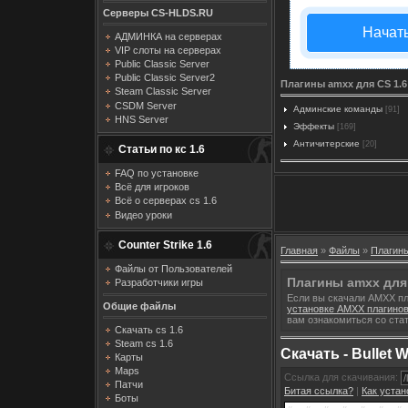
Серверы CS-HLDS.RU
Начат
АДМИНКА на серверах
VIP слоты на серверах
Public Classic Server
Public Classic Server2
Плагины amxx для CS 1.6
Steam Classic Server
CSDM Server
Админские команды
[91]
HNS Server
Эффекты
[169]
Античитерские
[20]
Статьи по кс 1.6
FAQ по установке
Всё для игроков
Всё о серверах cs 1.6
Видео уроки
Counter Strike 1.6
Главная
»
Файлы
»
Плагины
Файлы от Пользователей
Плагины amxx для 
Разработчики игры
Если вы скачали AMXX пла
Общие файлы
установке AMXX плагино
вам ознакомиться со ста
Скачать cs 1.6
Steam cs 1.6
Скачать - Bullet W
Карты
Maps
Ссылка для скачивания:
Патчи
Битая ссылка?
|
Как уста
Боты