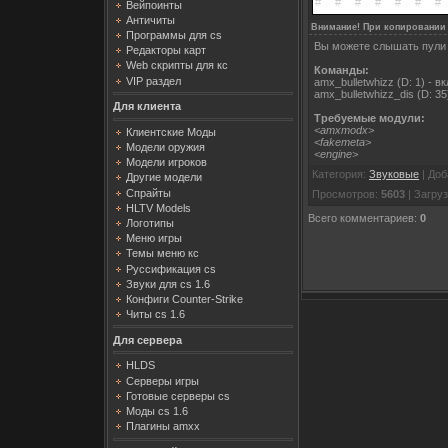
Вейпоинты
Античиты
Внимание! При копировании 
Программы для cs
Вы можете слышать пули 
Редакторы карт
Web скрипты для кс
Команды:
VIP раздел
amx_bulletwhizz (D: 1) - 
amx_bulletwhizz_dis (D: 3
Для клиента
Требуемые модули:
<amxmodx>
Клиентские Моды
<fakemeta>
Модели оружия
<engine>
Модели игроков
Категория
:
Звуковые
|
Доб
Другие модели
Спрайты
Просмотров
:
5603
|
Загруз
HLTV Models
Всего комментариев
:
0
Логотипы
Меню игры
Темы меню кс
Руссификация cs
Звуки для cs 1.6
Конфиги Counter-Strike
Читы cs 1.6
Для сервера
HLDS
Серверы игры
Готовые серверы cs
Моды cs 1.6
Плагины amxx