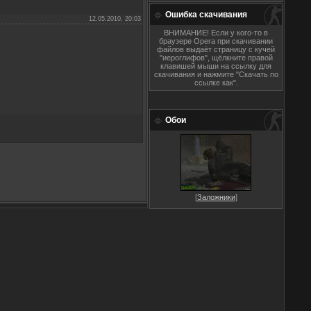
Ошибка скачивания
12.05.2010, 20:03
ВНИМАНИЕ! Если у кого-то в
браузере Opera при скачивании
файлов выдаёт страницу с кучей
"иероглифов", щёлкните правой
клавишей мыши на ссылку для
скачивания и нажмите "Скачать по
ссылке как".
Обои
[
Заложники
]