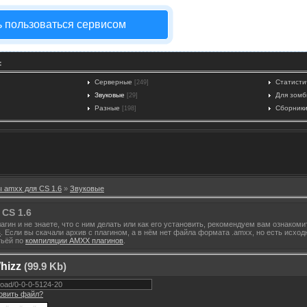
ь пользоваться сервисом
:
Серверные
Статисти
[249]
Звуковые
Для зомб
[29]
Разные
Сборники
[198]
 amxx для CS 1.6
»
Звуковые
CS 1.6
гин и не знаете, что с ним делать или как его установить, рекомендуем вам ознаком
в
. Если вы скачали архив с плагином, а в нём нет файла формата .amxx, но есть исхо
тьёй по
компиляции AMXX плагинов
.
hizz
(99.9 Kb)
новить файл?