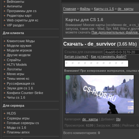
Вейпоинты
Античиты
Главная
»
Файлы
»
Карты cs 1.6
»
de_ карты
Программы для cs
Редакторы карт
Карты для CS 1.6
Web скрипты для кс
Внимание! Многие карты (особенно de_ и cs_
VIP раздел
запуска, такие как - Wad, Spr, Mdl, Wav и др
можете скачать
Пак дополнительных файлов д
Для клиента
Клиентские Моды
Скачать - de_survivor
(3.65 Mb)
Модели оружия
Модели игроков
Ссылка для скачивания:
Другие модели
Битая ссылка?
|
Как установить файл?
Спрайты
HLTV Models
Логотипы
Внимание! При копировании материалов, ссылка н
Меню игры
Темы меню кс
Руссификация cs
Звуки для cs 1.6
Конфиги Counter-Strike
Читы cs 1.6
Для сервера
HLDS
Серверы игры
Категория
:
de_ карты
|
Добавил
:
0bi
Готовые серверы cs
Просмотров
:
6199
|
Загрузок
:
1955
|
Рейтинг
:
0
Моды cs 1.6
Плагины amxx
Всего комментариев
:
0