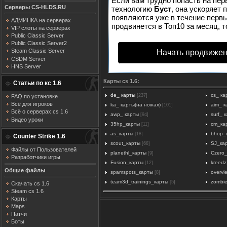
Если вам трудно попасть на пер
Серверы CS-HLDS.RU
технологию
Буст
, она ускоряет 
появляются уже в течение первых
АДМИНКА на серверах
продвинется в Топ10 за месяц, т
VIP слоты на серверах
Public Classic Server
Public Classic Server2
Steam Classic Server
Начать продвижен
CSDM Server
HNS Server
Карты cs 1.6:
Статьи по кс 1.6
de_ карты
cs_ ка
[237]
FAQ по установке
Всё для игроков
ka_ карты(на ножах)
aim_ к
[101]
Всё о серверах cs 1.6
awp_ карты
surf_ 
[94]
Видео уроки
35hp_карты
cm_ка
[11]
as_карты
bhop_
[18]
Counter Strike 1.6
scout_карты
SJ_ка
[68]
Файлы от Пользователей
planethl_карты
Czero
[9]
Разработчики игры
Fusion_карты
kreedz
[12]
Общие файлы
spamspots_карты
overvi
[8]
team3d_trainings_карты
zombi
[5]
Скачать cs 1.6
Steam cs 1.6
Карты
Maps
Патчи
Боты