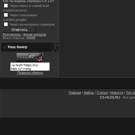
Как ты ищешь серверы CS 1.6?
Через поиск в самой игре
(masterservers)
Через поисковики
(yandex,google)
Через мониторинги серверов
Результаты
|
Архив опросов
Всего ответов:
24268
Наш банер
Правила обмена
Главная
|
Файлы
|
Статьи
|
Новости
|
Топ с
CS-HLDS.RU
- Всё для