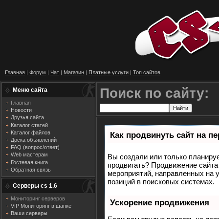
Главная
|
Форум
|
Чат
|
Магазин
|
Платные услуги
|
Топ сайтов
Поиск по сайту:
Меню сайта
Главная
Новости
Друзья сайта
Каталог статей
Каталог файлов
Как продвинуть сайт на п
Доска объявлений
FAQ (вопрос/ответ)
Web мастерам
Вы создали или только планирует
Гостевая книга
продвигать? Продвижение сайта 
Обратная связь
мероприятий, направленных на 
позиций в поисковых системах.
Серверы cs 1.6
Мониторинг серверов
Ускорение продвижения
VIP Мониторинг в шапке
Ваши серверы