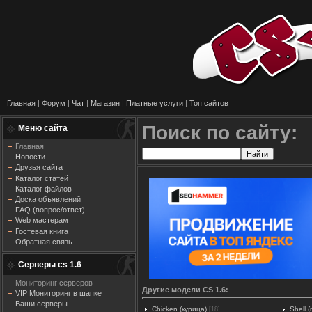
Главная
|
Форум
|
Чат
|
Магазин
|
Платные услуги
|
Топ сайтов
Поиск по сайту:
Меню сайта
Главная
Новости
Друзья сайта
Каталог статей
Каталог файлов
Доска объявлений
FAQ (вопрос/ответ)
Web мастерам
Гостевая книга
Обратная связь
Серверы cs 1.6
Мониторинг серверов
Другие модели CS 1.6:
VIP Мониторинг в шапке
Ваши серверы
Chicken (курица)
Shell 
[18]