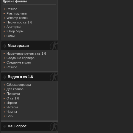
Другие файлы
Разное
Flash мульты
Winamp скины
Песни про cs 1.6
Аватарки
Юзер бары
Обои
Мастерская
Изменение клиента cs 1.6
Создание сервера
Создание видео
Разное
Видео о cs 1.6
Сборка сервера
Для кланов
Приколы
О cs 1.6
Игроки
Читеры
Чемпы
Баги
Наш опрос