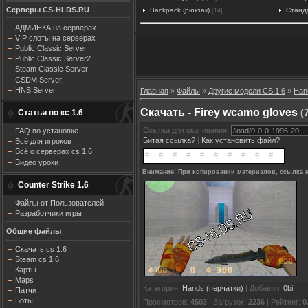
Серверы CS-HLDS.RU
Backpack (рюкзак)
Станд
[14]
АДМИНКА на серверах
VIP слоты на серверах
Public Classic Server
Public Classic Server2
Steam Classic Server
CSDM Server
HNS Server
Главная
»
Файлы
»
Другие модели CS 1.6
»
Han
Скачать - Firey wcamo gloves
(7
Статьи по кс 1.6
Ссылка для скачивания:
FAQ по установке
Битая ссылка?
|
Как установить файл?
Всё для игроков
Всё о серверах cs 1.6
Видео уроки
Внимание! При копировании материалов, ссылка н
Counter Strike 1.6
Файлы от Пользователей
Разработчики игры
Общие файлы
Скачать cs 1.6
Steam cs 1.6
Карты
Maps
Категория
:
Hands (перчатки)
|
Добавил
:
0bi
Патчи
Боты
Просмотров
:
4503
|
Загрузок
:
2236
|
Рейтинг
:
0