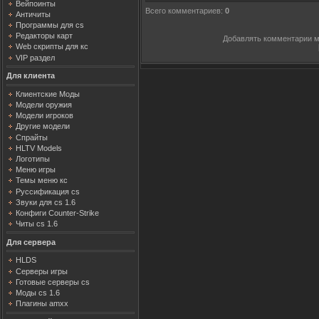
Вейпоинты
Всего комментариев
:
0
Античиты
Программы для cs
Редакторы карт
Добавлять комментарии м
Web скрипты для кс
VIP раздел
Для клиента
Клиентские Моды
Модели оружия
Модели игроков
Другие модели
Спрайты
HLTV Models
Логотипы
Меню игры
Темы меню кс
Руссификация cs
Звуки для cs 1.6
Конфиги Counter-Strike
Читы cs 1.6
Для сервера
HLDS
Серверы игры
Готовые серверы cs
Моды cs 1.6
Плагины amxx