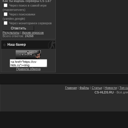
Как ты ищешь серверы CS 1.6?
Через поиск в самой игре
(masterservers)
Через поисковики
(yandex,google)
Через мониторинги серверов
Результаты
|
Архив опросов
Всего ответов:
24268
Наш банер
Правила обмена
Главная
|
Файлы
|
Статьи
|
Новости
|
Топ с
CS-HLDS.RU
- Всё для