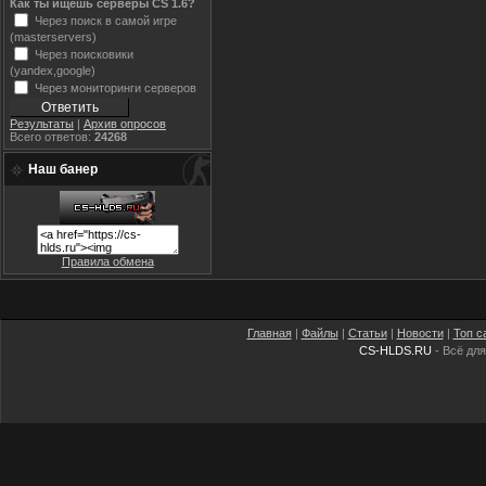
Как ты ищешь серверы CS 1.6?
Через поиск в самой игре
(masterservers)
Через поисковики
(yandex,google)
Через мониторинги серверов
Результаты
|
Архив опросов
Всего ответов:
24268
Наш банер
Правила обмена
Главная
|
Файлы
|
Статьи
|
Новости
|
Топ с
CS-HLDS.RU
- Всё для