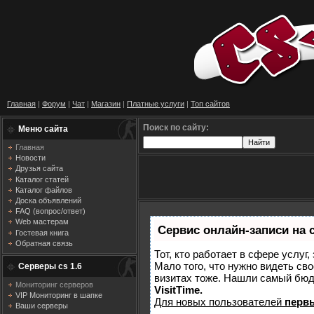
Главная
|
Форум
|
Чат
|
Магазин
|
Платные услуги
|
Топ сайтов
Поиск по сайту:
Меню сайта
Главная
Новости
Друзья сайта
Каталог статей
Каталог файлов
Доска объявлений
FAQ (вопрос/ответ)
Web мастерам
Сервис онлайн-записи на 
Гостевая книга
Обратная связь
Тот, кто работает в сфере услуг
Мало того, что нужно видеть сво
Серверы cs 1.6
визитах тоже. Нашли самый бю
Мониторинг серверов
VisitTime.
VIP Мониторинг в шапке
Для новых пользователей
перв
Ваши серверы