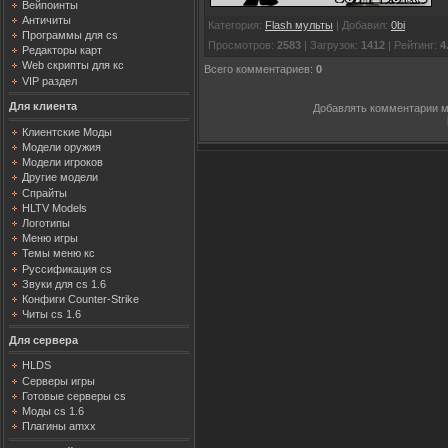
Вейпоинты
Античиты
Категория
:
Flash мульты
|
Добавил
:
0bi
Программы для cs
Просмотров
:
2583
|
Загрузок
:
1412
|
Рейтинг
:
4
Редакторы карт
Web скрипты для кс
Всего комментариев
:
0
VIP раздел
Для клиента
Добавлять комментарии м
Клиентские Моды
Модели оружия
Модели игроков
Другие модели
Спрайты
HLTV Models
Логотипы
Меню игры
Темы меню кс
Руссификация cs
Звуки для cs 1.6
Конфиги Counter-Strike
Читы cs 1.6
Для сервера
HLDS
Серверы игры
Готовые серверы cs
Моды cs 1.6
Плагины amxx