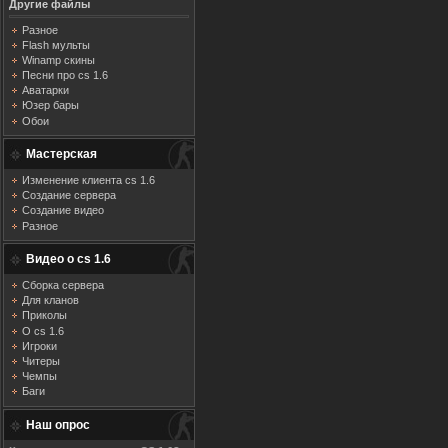
Другие файлы
Разное
Flash мульты
Winamp скины
Песни про cs 1.6
Аватарки
Юзер бары
Обои
Мастерская
Изменение клиента cs 1.6
Создание сервера
Создание видео
Разное
Видео о cs 1.6
Сборка сервера
Для кланов
Приколы
О cs 1.6
Игроки
Читеры
Чемпы
Баги
Наш опрос