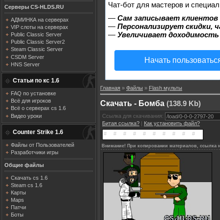
Чат-бот для мастеров и специал
Серверы CS-HLDS.RU
—
Сам записывает клиентов 
АДМИНКА на серверах
—
Персонализирует скидки, ч
VIP слоты на серверах
—
Увеличивает доходимость
Public Classic Server
Public Classic Server2
Steam Classic Server
CSDM Server
Начать пользоватьс
HNS Server
Статьи по кс 1.6
Главная
»
Файлы
»
Flash мульты
FAQ по установке
Всё для игроков
Скачать - Бомба
(138.9 Kb)
Всё о серверах cs 1.6
Видео уроки
Ссылка для скачивания:
Битая ссылка?
|
Как установить файл?
Counter Strike 1.6
Файлы от Пользователей
Внимание! При копировании материалов, ссылка н
Разработчики игры
Общие файлы
Скачать cs 1.6
Steam cs 1.6
Карты
Maps
Патчи
Боты