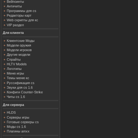
Вейпоинты
Античиты
Программы для cs
Редакторы карт
Web скрипты для кс
VIP раздел
Для клиента
Клиентские Моды
Модели оружия
Модели игроков
Другие модели
Спрайты
HLTV Models
Логотипы
Меню игры
Темы меню кс
Руссификация cs
Звуки для cs 1.6
Конфиги Counter-Strike
Читы cs 1.6
Для сервера
HLDS
Серверы игры
Готовые серверы cs
Моды cs 1.6
Плагины amxx