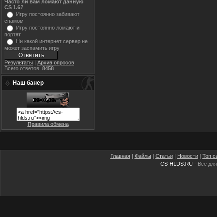
Часто ли вам ломают данную
CS 1.6?
Игру постоянно забивают
спамом
Игру постоянно ломают и
портят
Ни какой интернет сервер не
может заспамить игру
Результаты
|
Архив опросов
Всего ответов:
8458
Наш банер
Правила обмена
Главная
|
Файлы
|
Статьи
|
Новости
|
Топ с
CS-HLDS.RU
- Всё для