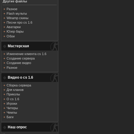
Другие файлы
Разное
Flash мульты
Winamp скины
Песни про cs 1.6
Аватарки
Юзер бары
Обои
Мастерская
Изменение клиента cs 1.6
Создание сервера
Создание видео
Разное
Видео о cs 1.6
Сборка сервера
Для кланов
Приколы
О cs 1.6
Игроки
Читеры
Чемпы
Баги
Наш опрос