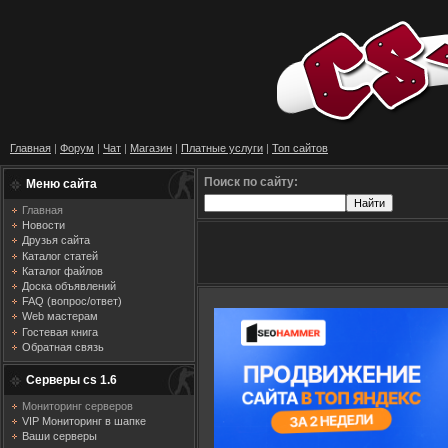
Главная
|
Форум
|
Чат
|
Магазин
|
Платные услуги
|
Топ сайтов
Поиск по сайту:
Меню сайта
Главная
Новости
Друзья сайта
Каталог статей
Каталог файлов
Доска объявлений
FAQ (вопрос/ответ)
Web мастерам
Гостевая книга
Обратная связь
Серверы cs 1.6
Мониторинг серверов
VIP Мониторинг в шапке
Ваши серверы