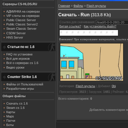
Серверы CS-HLDS.RU
Главная
»
Файлы
»
Flash мульты
АДМИНКА на серверах
Скачать - Run
(313.8 Kb)
VIP слоты на серверах
Public Classic Server
Ссылка для скачивания:
Public Classic Server2
Битая ссылка?
|
Как установить файл?
Steam Classic Server
CSDM Server
HNS Server
Внимание! При копировании материалов, ссылка н
Статьи по кс 1.6
FAQ по установке
Всё для игроков
Всё о серверах cs 1.6
Видео уроки
Counter Strike 1.6
Файлы от Пользователей
Категория
:
Flash мульты
|
Добавил
:
0bi
Разработчики игры
Просмотров
:
3823
|
Загрузок
:
1481
|
Рейтинг
:
4
Общие файлы
Всего комментариев
:
0
Скачать cs 1.6
Steam cs 1.6
Добавлять комментарии м
Карты
Maps
Патчи
Боты