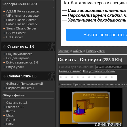
Чат-бот для мастеров и специал
Серверы CS-HLDS.RU
—
Сам записывает клиентов 
АДМИНКА на серверах
—
Персонализирует скидки, ч
VIP слоты на серверах
—
Увеличивает доходимость
Public Classic Server
Public Classic Server2
Steam Classic Server
CSDM Server
Начать пользоватьс
HNS Server
Статьи по кс 1.6
Главная
»
Файлы
»
Flash мульты
FAQ по установке
Всё для игроков
Скачать - Сетевуха
(283.0 Kb)
Всё о серверах cs 1.6
Видео уроки
Ссылка для скачивания:
Битая ссылка?
|
Как установить файл?
Counter Strike 1.6
Файлы от Пользователей
Внимание! При копировании материалов, ссылка н
Разработчики игры
Общие файлы
Скачать cs 1.6
Steam cs 1.6
Карты
Maps
Патчи
Боты