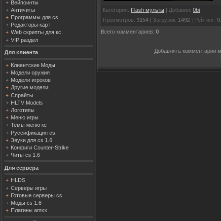
Вейпоинты
Категория
:
Flash мульты
|
Добавил
:
0bi
Античиты
Программы для cs
Просмотров
:
3154
|
Загрузок
:
1492
|
Рейтинг
:
0
Редакторы карт
Всего комментариев
:
0
Web скрипты для кс
VIP раздел
Добавлять комментарии м
Для клиента
Клиентские Моды
Модели оружия
Модели игроков
Другие модели
Спрайты
HLTV Models
Логотипы
Меню игры
Темы меню кс
Руссификация cs
Звуки для cs 1.6
Конфиги Counter-Strike
Читы cs 1.6
Для сервера
HLDS
Серверы игры
Готовые серверы cs
Моды cs 1.6
Плагины amxx