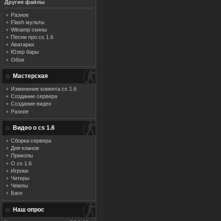
Другие файлы
Разное
Flash мульты
Winamp скины
Песни про cs 1.6
Аватарки
Юзер бары
Обои
Мастерская
Изменение клиента cs 1.6
Создание сервера
Создание видео
Разное
Видео о cs 1.6
Сборка сервера
Для кланов
Приколы
О cs 1.6
Игроки
Читеры
Чемпы
Баги
Наш опрос