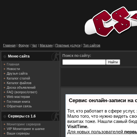
Главная
|
Форум
|
Чат
|
Магазин
|
Платные услуги
|
Топ сайтов
Поиск по сайту:
Меню сайта
Главная
Новости
Друзья сайта
Каталог статей
Каталог файлов
Доска объявлений
FAQ (вопрос/ответ)
Web мастерам
Сервис онлайн-записи на 
Гостевая книга
Обратная связь
Тот, кто работает в сфере услуг
Мало того, что нужно видеть сво
Серверы cs 1.6
визитах тоже. Нашли самый бю
Мониторинг серверов
VisitTime.
VIP Мониторинг в шапке
Для новых пользователей
перв
Ваши серверы