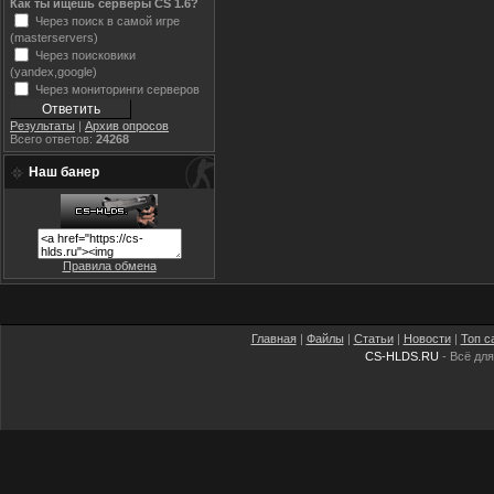
Как ты ищешь серверы CS 1.6?
Через поиск в самой игре
(masterservers)
Через поисковики
(yandex,google)
Через мониторинги серверов
Результаты
|
Архив опросов
Всего ответов:
24268
Наш банер
Правила обмена
Главная
|
Файлы
|
Статьи
|
Новости
|
Топ с
CS-HLDS.RU
- Всё для