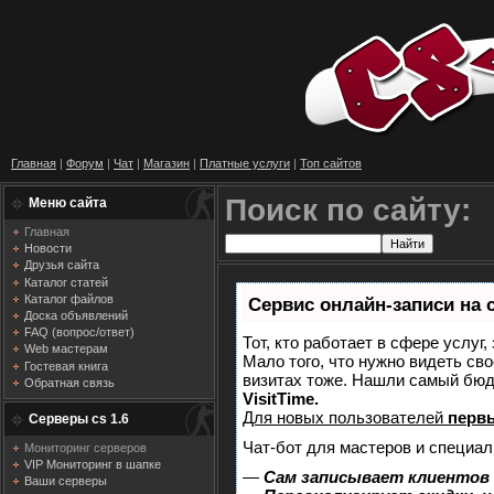
Главная
|
Форум
|
Чат
|
Магазин
|
Платные услуги
|
Топ сайтов
Поиск по сайту:
Меню сайта
Главная
Новости
Друзья сайта
Каталог статей
Каталог файлов
Сервис онлайн-записи на 
Доска объявлений
FAQ (вопрос/ответ)
Тот, кто работает в сфере услуг
Web мастерам
Мало того, что нужно видеть сво
Гостевая книга
визитах тоже. Нашли самый бю
Обратная связь
VisitTime.
Для новых пользователей
перв
Серверы cs 1.6
Чат-бот для мастеров и специал
Мониторинг серверов
VIP Мониторинг в шапке
—
Сам записывает клиентов 
Ваши серверы