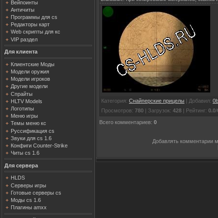
Вейпоинты
Античиты
Программы для cs
Редакторы карт
Web скрипты для кс
VIP раздел
Для клиента
Клиентские Моды
Модели оружия
Модели игроков
Другие модели
Спрайты
Категория
:
Снайперские прицелы
|
Добавил
:
0b
HLTV Models
Логотипы
Просмотров
:
780
|
Загрузок
:
428
|
Рейтинг
:
0.0
/
Меню игры
Всего комментариев
:
0
Темы меню кс
Руссификация cs
Звуки для cs 1.6
Добавлять комментарии м
Конфиги Counter-Strike
Читы cs 1.6
Для сервера
HLDS
Серверы игры
Готовые серверы cs
Моды cs 1.6
Плагины amxx