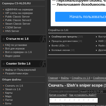
—
Персонализирует скидки, ч
Серверы CS-HLDS.RU
—
Увеличивает доходимость
АДМИНКА на серверах
VIP слоты на серверах
Начать пользоватьс
Public Classic Server
Public Classic Server2
Steam Classic Server
CSDM Server
Спрайты cs 1.6:
HNS Server
Снайперские прицелы
Выстр
[210]
Статьи по кс 1.6
Прицелы для винтовок
HUD
[29]
[1
FAQ по установке
Bomb LEDs
Radio 
[28]
Всё для игроков
Болевые иконки
Други
[10]
Всё о серверах cs 1.6
Видео уроки
Counter Strike 1.6
Файлы от Пользователей
Разработчики игры
Главная
»
Файлы
»
Спрайты cs 1.6
»
Снайперск
Общие файлы
Скачать - I2ish's sniper scope
(
Скачать cs 1.6
Steam cs 1.6
Ссылка для скачивания:
Карты
Битая ссылка?
|
Как установить файл?
Maps
Патчи
Боты
Внимание! При копировании материалов, ссылка н