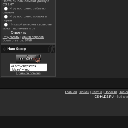
Часто ли вам ломают данную
CS 1.6?
Игру постоянно забивают
спамом
Игру постоянно ломают и
портят
Ни какой интернет сервер не
может заспамить игру
Результаты
|
Архив опросов
Всего ответов:
8458
Наш банер
Правила обмена
Главная
|
Файлы
|
Статьи
|
Новости
|
Топ с
CS-HLDS.RU
- Всё для