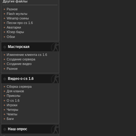
Другие файлы
Разное
Flash мульты
Winamp скины
Песни про cs 1.6
Аватарки
Юзер бары
Обои
Мастерская
Изменение клиента cs 1.6
Создание сервера
Создание видео
Разное
Видео о cs 1.6
Сборка сервера
Для кланов
Приколы
О cs 1.6
Игроки
Читеры
Чемпы
Баги
Наш опрос