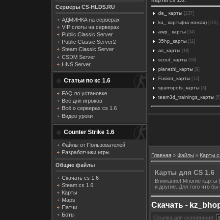
Серверы CS-HLDS.RU
de_ карты
[237]
АДМИНКА на серверах
ka_ карты(на ножах)
[101]
VIP слоты на серверах
awp_ карты
[94]
Public Classic Server
35hp_карты
[11]
Public Classic Server2
Steam Classic Server
as_карты
[18]
CSDM Server
scout_карты
[68]
HNS Server
planethl_карты
[9]
Fusion_карты
[12]
Статьи по кс 1.6
spamspots_карты
[8]
FAQ по установке
team3d_trainings_карты
[5
Всё для игроков
Всё о серверах cs 1.6
Видео уроки
Counter Strike 1.6
Файлы от Пользователей
Разработчики игры
Главная
»
Файлы
»
Карты c
Общие файлы
Карты для CS 1.6
Скачать cs 1.6
Внимание! Многие карты (
Steam cs 1.6
и другие. Для того что б
Карты
Maps
Скачать - kz_bho
Патчи
Боты
Ссылка для скачивания: