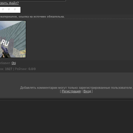
новить файл?
материалов, ссылка на источник обязательна.
обавил
:
0bi
ок
:
1927
|
Рейтинг
:
0.0
/
0
Добавлять комментарии могут только зарегистрированные пользователи.
[
Регистрация
|
Вход
]