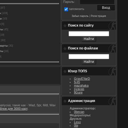
Пароль:
[87]
запомнить
ы
[103]
Забыл пароль
|
Регистрация
ты
[10]
ы
[8]
Поиск по сайту
ты
[45]
[19]
[60]
карты
[30]
Поиск по файлам
рты
[16]
9]
Юзер ТОП5
GravEYarD
fx45
mazahaka
syavas
fiGure
Администрация
пуска, такие как - Wad, Spr, Mdl, Wav
Администратор:
лов для 3000 карт
.
0bevan
Модераторы:
Друзья:
Lexx
0bi