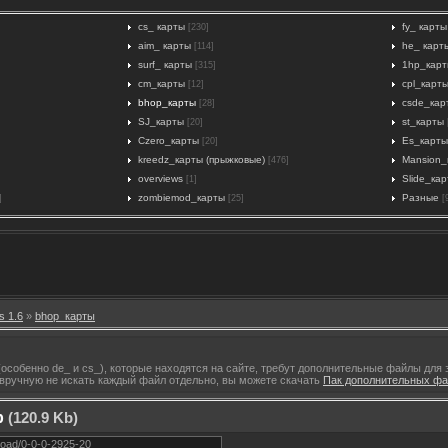
cs_ карты
fy_ карты
[230]
aim_ карты
he_ карт
[114]
surf_ карты
1hp_кар
[315]
cm_карты
cpl_карт
[12]
bhop_карты
csde_кар
[28]
SJ_карты
st_карты
[20]
Czero_карты
Es_карты
[20]
kreedz_карты (прыжковые)
Mansion_
[476]
overviews
Slide_ка
[1]
zombiemod_карты
Разные
]
[25]
[
s 1.6
»
bhop_карты
особенно de_ и cs_), которые находятся на сайте, требут дополнительные файлы для за
ы вручную не искать каждый файл отдельно, вы можете скачать
Пак дополнительных фай
p
(120.9 Kb)