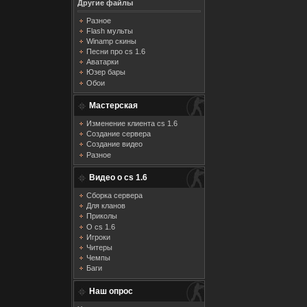
Другие файлы
Разное
Flash мульты
Winamp скины
Песни про cs 1.6
Аватарки
Юзер бары
Обои
Мастерская
Изменение клиента cs 1.6
Создание сервера
Создание видео
Разное
Видео о cs 1.6
Сборка сервера
Для кланов
Приколы
О cs 1.6
Игроки
Читеры
Чемпы
Баги
Наш опрос