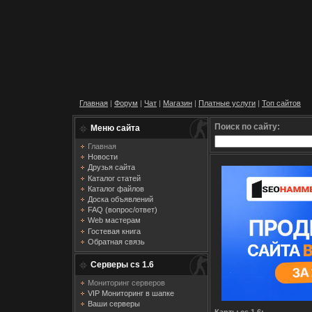
Главная
|
Форум
|
Чат
|
Магазин
|
Платные услуги
|
Топ сайтов
Поиск по сайту:
Меню сайта
Главная
Новости
Друзья сайта
Каталог статей
Каталог файлов
Доска объявлений
FAQ (вопрос/ответ)
Web мастерам
Гостевая книга
Обратная связь
Серверы cs 1.6
Мониторинг серверов
VIP Мониторинг в шапке
Ваши серверы
Карты cs 1.6: