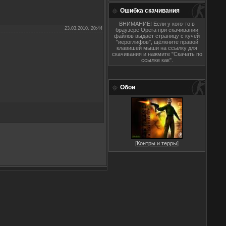
Ошибка скачивания
ВНИМАНИЕ! Если у кого-то в
23.03.2010, 20:44
браузере Opera при скачивании
файлов выдаёт страницу с кучей
"иероглифов", щёлкните правой
клавишей мыши на ссылку для
скачивания и нажмите "Скачать по
ссылке как".
Обои
[
Контры и терры
]