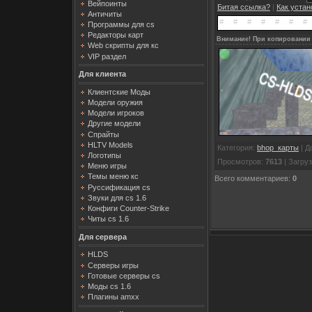
Вейпоинты
Битая ссылка?
|
Как уста
Античиты
Программы для cs
Редакторы карт
Внимание! При копировании 
Web скрипты для кс
VIP раздел
Для клиента
Клиентские Моды
Модели оружия
Модели игроков
Другие модели
Спрайты
HLTV Models
Категория
:
bhop_карты
|
Д
Логотипы
Просмотров
:
7613
|
Загруз
Меню игры
Темы меню кс
Всего комментариев
:
0
Руссификация cs
Звуки для cs 1.6
Конфиги Counter-Strike
Читы cs 1.6
Для сервера
HLDS
Серверы игры
Готовые серверы cs
Моды cs 1.6
Плагины amxx