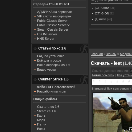
Серверы CS-HLDS.RU
[CT] Urban
[31]
АДМИНКА на серверах
[CT] GIGN
[32]
VIP слоты на серверах
[T] Arctic
[40]
Public Classic Server
Public Classic Server2
Steam Classic Server
CSDM Server
HNS Server
Статьи по кс 1.6
Главная
»
Файлы
»
Модели 
FAQ по установке
Всё для игроков
Скачать - leet
(1.4
Всё о серверах cs 1.6
Видео уроки
Ссылка для скачивания:
Битая ссылка?
|
Как уста
Counter Strike 1.6
Файлы от Пользователей
Внимание! При копировании 
Разработчики игры
Общие файлы
Скачать cs 1.6
Steam cs 1.6
Карты
Maps
Патчи
Боты