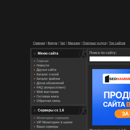
Главная
|
Форум
|
Чат
|
Магазин
|
Платные услуги
|
Топ сайтов
Поиск по сайту:
Меню сайта
Главная
Новости
Друзья сайта
Каталог статей
Каталог файлов
Доска объявлений
FAQ (вопрос/ответ)
Web мастерам
Гостевая книга
Обратная связь
Серверы cs 1.6
Мониторинг серверов
VIP Мониторинг в шапке
Ваши серверы
Модели игроков cs 1.6: