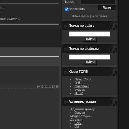
Пароль:
[41]
запомнить
37]
Забыл пароль
|
Регистрация
тные модели
[2]
Поиск по сайту
Поиск по файлам
Юзер ТОП5
GravEYarD
fx45
mazahaka
10.03.2010, 15:35
syavas
fiGure
Администрация
Администратор:
0bevan
Модераторы:
Друзья:
Lexx
0bi