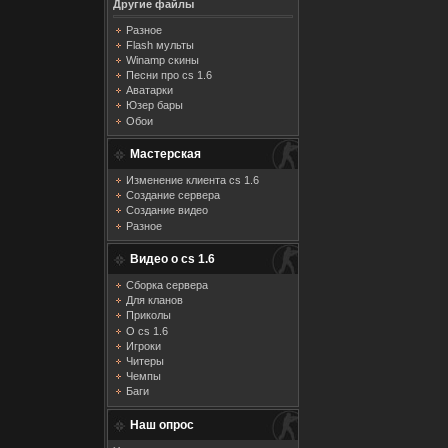
Другие файлы
Разное
Flash мульты
Winamp скины
Песни про cs 1.6
Аватарки
Юзер бары
Обои
Мастерская
Изменение клиента cs 1.6
Создание сервера
Создание видео
Разное
Видео о cs 1.6
Сборка сервера
Для кланов
Приколы
О cs 1.6
Игроки
Читеры
Чемпы
Баги
Наш опрос