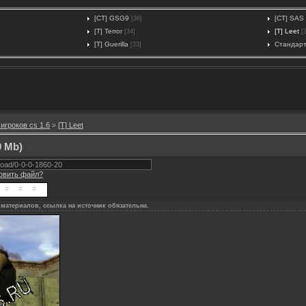
[CT] GSG9
[CT] SAS
[36]
[T] Terror
[T] Leet
[34]
[
[T] Guerilla
Стандар
[33]
игроков cs 1.6
»
[T] Leet
0 Mb)
новить файл?
материалов, ссылка на источник обязательна.