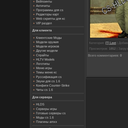
Вейпоинты
Античиты
Программы для cs
Редакторы карт
Web скрипты для кс
VIP раздел
Для клиента
Клиентские Моды
Модели оружия
Категория
:
[T] Leet
|
Добав
Модели игроков
Просмотров
:
1852
|
Загруз
Другие модели
Спрайты
Всего комментариев
:
0
HLTV Models
Логотипы
Меню игры
Темы меню кс
Руссификация cs
Звуки для cs 1.6
Конфиги Counter-Strike
Читы cs 1.6
Для сервера
HLDS
Серверы игры
Готовые серверы cs
Моды cs 1.6
Плагины amxx