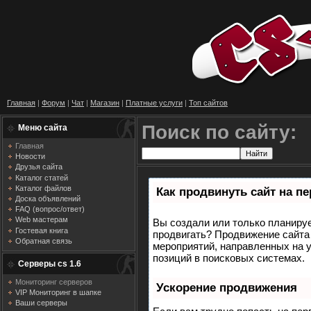
Главная
|
Форум
|
Чат
|
Магазин
|
Платные услуги
|
Топ сайтов
Поиск по сайту:
Меню сайта
Главная
Новости
Друзья сайта
Каталог статей
Каталог файлов
Как продвинуть сайт на п
Доска объявлений
FAQ (вопрос/ответ)
Web мастерам
Вы создали или только планирует
Гостевая книга
продвигать? Продвижение сайта 
Обратная связь
мероприятий, направленных на 
позиций в поисковых системах.
Серверы cs 1.6
Мониторинг серверов
Ускорение продвижения
VIP Мониторинг в шапке
Ваши серверы