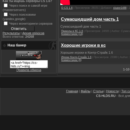
Как ты ищешь серверы CS 1.6?
Через поиск в самой игре
О CS 1.6
| Просмотров: 26151 | Добавил:
skater1488
| 
(masterservers)
Через поисковики
Сумасшедший дом часть 1
(yandex,google)
Через мониторинги серверов
Сумасшедший дом часть 1
Приколы в КС 1.6
| Просмотров: 24505 | Author: Сума
Результаты
|
Архив опросов
Комментарии (14)
Всего ответов:
24268
Хорошие игроки в кс
Наш банер
Хорошие игроки в Контр-Страйк 1.6
Игроки Контр-Страйк 1.6
| Просмотров: 23380 | Author:
Комментарии (6)
1-10
Правила обмена
Главная
|
Файлы
|
Статьи
|
Новости
|
Топ с
CS-HLDS.RU
- Всё для