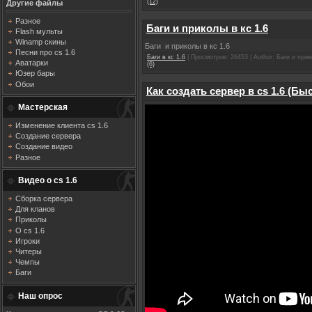
(12)
Другие файлы
Разное
Баги и приколы в кс 1.6
Flash мульты
Winamp скины
Баги и приколы в кс 1.6
Песни про cs 1.6
Баги в кс 1.6
| Просмотров: 26453 | Author: Баги и прик
Аватарки
(6)
Юзер бары
Обои
Как создать сервер в cs 1.6 (Бы
Мастерская
Изменение клиента cs 1.6
Создание сервера
Создание видео
Разное
Видео о cs 1.6
Сборка сервера
Для кланов
Приколы
О cs 1.6
Игроки
Читеры
Чемпы
Баги
Наш опрос