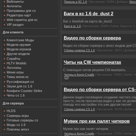
Вейпоинты
Приколы в КС 1.6
| Просмотров: 51094 | Добавил:
0bev
Античиты
Программы для cs
Баги в кс 1.6 de_dust 2
Редакторы карт
Web скрипты для кс
Баг с бомбой на карте de_dust2
VIP раздел
Баги в кс 1.6
| Просмотров: 43308 | Author: Баги в кс 1
Для клиента
Видео по сборки сервера
Клиентские Моды
Модели оружия
Видео по сборки сервера с amxx модом для CS
Модели игроков
Сборка сервера CS 1.6
| Просмотров: 38271 | Добавил
Другие модели
Спрайты
Читы на CW чемпионатах
HLTV Models
Логотипы
С помощью читов решили CW выиграть.
Меню игры
Читеры в Контр-Страйк
| Просмотров: 37662 | Author: 
Темы меню кс
(22)
Руссификация cs
Звуки для cs 1.6
Видео по сборки сервера от C
Конфиги Counter-Strike
Читы cs 1.6
Данное видео посвящено создание чистого сер
просто, после просмотра видео у вас не должн
Для сервера
поводу его настройки это уже другая песня!
Сборка сервера CS 1.6
| Просмотров: 30156 | Добавил
HLDS
Серверы игры
Готовые серверы cs
Мувик про как палят читеров
Моды cs 1.6
Мувик про как палят читеров.
Плагины amxx
Читеры в Контр-Страйк
| Просмотров: 27254 | Author: 