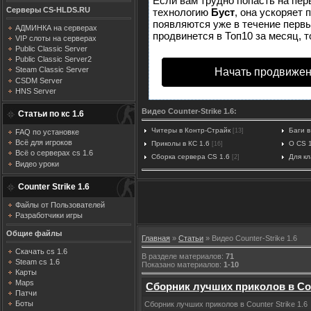
Если вам трудно попасть на пер
Серверы CS-HLDS.RU
технологию
Буст
, она ускоряет 
появляются уже в течение первых
АДМИНКА на серверах
продвинется в Топ10 за месяц, т
VIP слоты на серверах
Public Classic Server
Public Classic Server2
Steam Classic Server
Начать продвижен
CSDM Server
HNS Server
Видео Counter-Strike 1.6:
Статьи по кс 1.6
Читеры в Контр-Страйк
Баги в
[13]
FAQ по установке
Всё для игроков
Приколы в КС 1.6
О CS 
[16]
Всё о серверах cs 1.6
Сборка сервера CS 1.6
Для к
[2]
Видео уроки
Counter Strike 1.6
Файлы от Пользователей
Разработчики игры
Общие файлы
Главная
»
Статьи
» Видео Counter-Strike 1.6
Скачать cs 1.6
В разделе материалов
:
71
Steam cs 1.6
Показано материалов
:
1-10
Карты
Maps
Сборник лучших приколов в Coun
Патчи
Боты
Сборник лучших приколов в Counter Strike 1.6