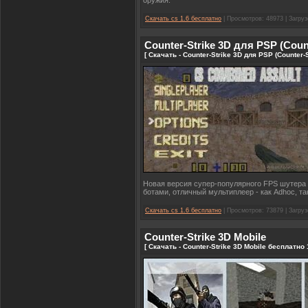
оружия.
Скачать cs 1.6 бесплатно
| Просмотров: 48973 | Загруз
Counter-Strike 3D для PSP (Count
[ Скачать - Counter-Strike 3D для PSP (Counter-
Новая версия супер-популярного FPS шутера 
ботами, отличный мультиплеер - как Adhoc, так и
Скачать cs 1.6 бесплатно
| Просмотров: 73879 | Загруз
Counter-Strike 3D Mobile
[ Скачать - Counter-Strike 3D Mobile бесплатно 