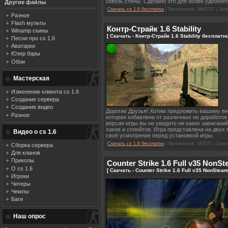
сквозь стены. Сделано это для более удобног
Другие файлы
Скачать cs 1.6 бесплатно
| Просмотров: 2665707 | Загр
Разное
Flash мульты
Контр-Страйк 1.6 Stability
Winamp скины
[ Скачать - Контр-Страйк 1.6 Stability бесплатн
Песни про cs 1.6
Аватарки
Юзер бары
Обои
Мастерская
Изменение клиента cs 1.6
Создание сервера
Создание видео
Дорогие Друзья! Хотим предложить вашему вни
Разное
которая избавлена от различных не доработок
версии игры вы не увидите ни каких зависаний
хаков и сплойтов. Игра представлена на двух
Видео о cs 1.6
своё усмотрение перед установкой игры.
Скачать cs 1.6 бесплатно
| Просмотров: 167037 | Загру
Сборка сервера
Для кланов
Приколы
Counter Strike 1.6 Full v35 NonS
О cs 1.6
[ Скачать - Counter Strike 1.6 Full v35 NonStea
Игроки
Читеры
Чемпы
Баги
Наш опрос