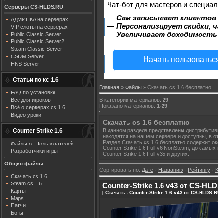
Чат-бот для мастеров и специал
Серверы CS-HLDS.RU
—
Сам записывает клиентов 
АДМИНКА на серверах
—
Персонализирует скидки, ч
VIP слоты на серверах
—
Увеличивает доходимость
Public Classic Server
Public Classic Server2
Steam Classic Server
CSDM Server
Начать пользоватьс
HNS Server
Статьи по кс 1.6
Главная
»
Файлы
» Скачать cs 1.6 бесплатно
FAQ по установке
В категории материалов
:
29
Всё для игроков
Показано материалов
:
1-29
Всё о серверах cs 1.6
Видео уроки
Скачать cs 1.6 бесплатно
Counter Strike 1.6
В данном разделе представлены дистрибути
находятся на нашем сервере и доступны, в о
Раздел Скачать cs 1.6 бесплатно содержит о
Файлы от Пользователей
Counter Strike 1.6 Full v6 NonSteam, до самых 
Разработчики игры
Counter Strike 1.6 Full v35 и других.
Общие файлы
Сортировать по
:
Дате
·
Названию
·
Рейтингу
·
Скачать cs 1.6
Steam cs 1.6
Counter-Strike 1.6 v43 от CS-HL
Карты
[ Скачать - Counter-Strike 1.6 v43 от CS-HLDS.
Maps
Патчи
Боты