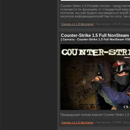
Counter-Strike 1.6 Portable version - представ
отличается по функциям от стандартной верси
exe'шник, вы уже будите наслаждаться игрой! 
носителя информации!игрой! Как по сети, так 
Скачать cs 1.6 бесплатно
| Просмотров: 115126 | Загру
Counter-Strike 1.5 Full NonSteam
[ Скачать - Counter-Strike 1.5 Full NonSteam VS
Предыдущая полная версия Counter-Strike 1.5
Скачать cs 1.6 бесплатно
| Просмотров: 127309 | Загру