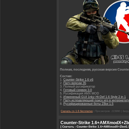
Полная, последняя, русская версия Counter-
Состав:
1.
Counter-Strike 1.6 v6
2.
Патч версии 35
3. Полный русификатор
4.
Готовый сервер 3.0
5. Русификация AMX MOD
6.
Измененый GUI 1nkz Hi-Def 1.6 Style 2 in 1
7.
Патч исправляющий поиск игр в интернете(
8.
Русифицированные боты ZBot 1.5
Скачать cs 1.6 бесплатно
| Просмотров: 223990 | Загру
Counter-Strike 1.6+AMXmodX+Zb
[ Скачать - Counter-Strike 1.6+AMXmodX+Zbot1