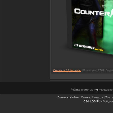
Скачать cs 1.6 бесплатно
| Просмотров: 34504 | Загруз
Ребята, я смотрю
тут
нереально 
Главная
|
Файлы
|
Статьи
|
Новости
|
Топ с
CS-HLDS.RU
- Всё для