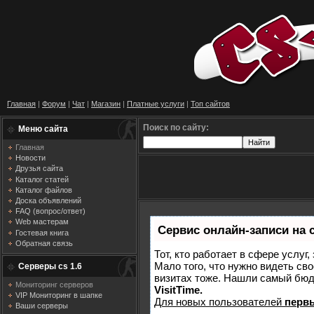
Главная
|
Форум
|
Чат
|
Магазин
|
Платные услуги
|
Топ сайтов
Поиск по сайту:
Меню сайта
Главная
Новости
Друзья сайта
Каталог статей
Каталог файлов
Доска объявлений
FAQ (вопрос/ответ)
Web мастерам
Сервис онлайн-записи на 
Гостевая книга
Обратная связь
Тот, кто работает в сфере услуг
Мало того, что нужно видеть сво
Серверы cs 1.6
визитах тоже. Нашли самый бю
Мониторинг серверов
VisitTime.
VIP Мониторинг в шапке
Для новых пользователей
перв
Ваши серверы