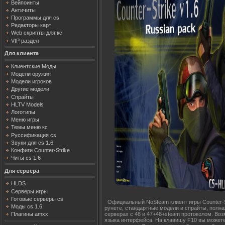
Вейпоинты
Античиты
Программы для cs
Редакторы карт
Web скрипты для кс
VIP раздел
Для клиента
Клиентские Моды
Модели оружия
Модели игроков
Другие модели
Спрайты
HLTV Models
Логотипы
Меню игры
Темы меню кс
Руссификация cs
Звуки для cs 1.6
Конфиги Counter-Strike
Читы cs 1.6
Для сервера
HLDS
Серверы игры
Готовые серверы cs
Официальный NoSteam клиент игры Counter-St
Моды cs 1.6
рунете, стандартные модели и спрайты, полная
серверах с 48 и 47+48+steam протоколом. Во
Плагины amxx
языка интерфейса. На клавишу F10 вы можете