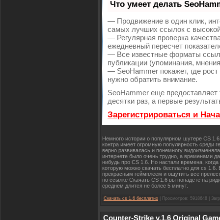
Что умеет делать SeoHam
— Продвижение в один клик, инт
самых лучших ссылок с высокой
— Регулярная проверка качества
ежедневный пересчет показателе
— Все известные форматы ссыло
публикации (упоминания, мнения,
— SeoHammer покажет, где рост 
нужно обратить внимание.
SeoHammer еще предоставляет
десятки раз, а первые результа
Зарегистрироваться и Нач
Немного истории о популярном шутере CS 1.6 
контра имеет огромную популярность среди ге
верно развивалась и понемногу видоизменялас
интернете было очень трудно, а временами да
нибудь про CS 1.6. Но настали времена, когд
которую можно скачать бесплатно для cs 1.6.
прекрасным геймплеем и ощутить все прелест
по ссылке Скачать CS 1.6 вы попадёте на риди
среднем длится не более 5 минут.
Скачать cs 1.6 бесплатно
| Просмотров: 5918648 | Загр
Counter-Strike v.1.6 Original Gam