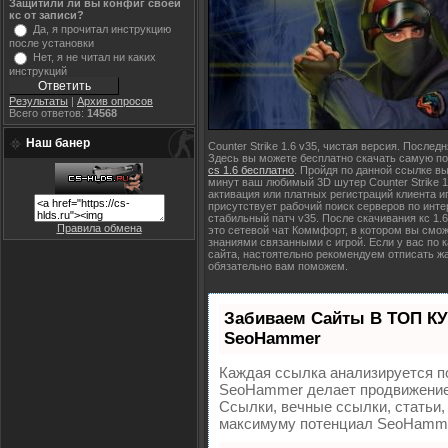
Защитили ли вы конфиг своей
кс от записи?
Да, я прочитал инструкцию
после установки
Нет, я не читал ни каких
инструкций
Результаты
|
Архив опросов
Всего ответов:
14568
Наш банер
Counter Strike 1.6 v35, чистая версия. Послед
Здесь вы можете бесплатно скачать самую по
cs 1.6 бесплатно
. Пройдя по данной ссылке вы
минут ваш любимый 3D шутер Counter Strike 1.
активация или платных регистраций клиента и
присутствует рабочий поиск серверов по интер
стабильный патч v35. После скачивания кс 1.
Правила обмена
это сетевой чат Коммфорт, в котором вы смо
знаниями связанными с игрой. Если у вас по к
сайта, настоятельно рекомендуем отписать ж
обязательно вам поможем.
Забиваем Сайты В ТОП КУ
SeoHammer
Каждая ссылка анализируется п
SeoHammer делает продвижение 
Ссылки, вечные ссылки, статьи,
максимуму потенциал SeoHamme