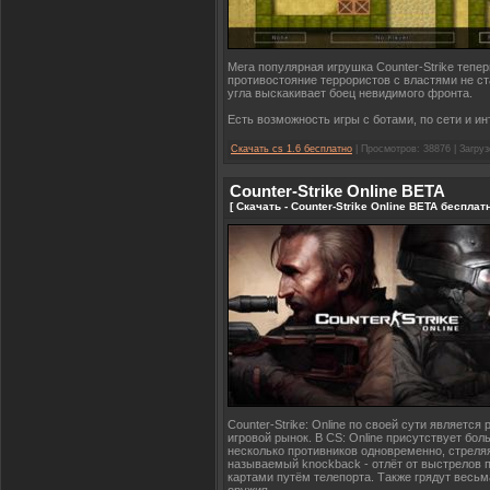
Мега популярная игрушка Counter-Strike тепе
противостояние террористов с властями не ста
угла выскакивает боец невидимого фронта.
Есть возможность игры с ботами, по сети и ин
Скачать cs 1.6 бесплатно
| Просмотров: 38876 | Загруз
Counter-Strike Online BETA
[ Скачать - Counter-Strike Online BETA бесплат
Counter-Strike: Online по своей сути является
игровой рынок. В СS: Online присутствует бо
несколько противников одновременно, стреляя 
называемый knockback - отлёт от выстрелов 
картами путём телепорта. Также грядут весьм