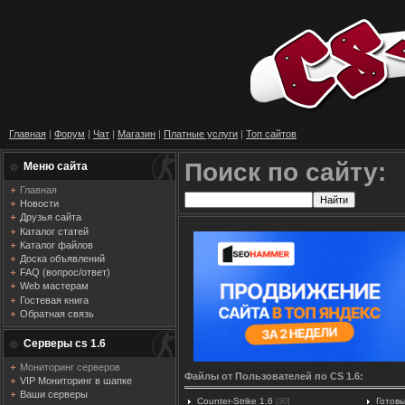
Главная
|
Форум
|
Чат
|
Магазин
|
Платные услуги
|
Топ сайтов
Поиск по сайту:
Меню сайта
Главная
Новости
Друзья сайта
Каталог статей
Каталог файлов
Доска объявлений
FAQ (вопрос/ответ)
Web мастерам
Гостевая книга
Обратная связь
Серверы cs 1.6
Мониторинг серверов
Файлы от Пользователей по CS 1.6:
VIP Мониторинг в шапке
Ваши серверы
Counter-Strike 1.6
Готовы
[30]