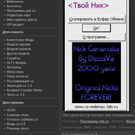
Вейпоинты
Античиты
Программы для cs
Редакторы карт
Web скрипты для кс
VIP раздел
Для клиента
Клиентские Моды
Модели оружия
Модели игроков
Другие модели
Спрайты
HLTV Models
Логотипы
Меню игры
Темы меню кс
Руссификация cs
Звуки для cs 1.6
Конфиги Counter-Strike
Читы cs 1.6
Для сервера
HLDS
Серверы игры
Nick generator.zip поможет вам сгенерироват
Готовые серверы cs
Категория
:
Программы для cs
|
Добавил
:
fiGur
Моды cs 1.6
Просмотров
:
3981
|
Загрузок
:
1791
|
Коммента
Плагины amxx
Всего комментариев
:
2