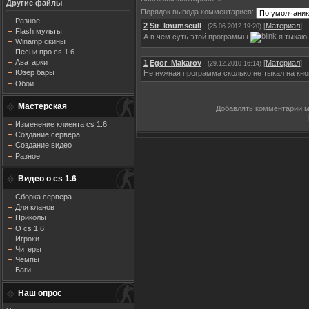
Другие файлы
Порядок вывода комментариев:
Разное
2
Sir_knumscull
[
Материал
]
(25.06.2012 19:20)
Flash мульты
А в чем суть этой программы
я тыкаю 
Winamp скины
Песни про cs 1.6
Аватарки
1
Egor_Makarov
[
Материал
]
(29.12.2010 16:14)
Юзер бары
Не нужная программа сколько не тыкал на кно
Обои
Мастерская
Добавлять комментарии м
Изменение клиента cs 1.6
Создание сервера
Создание видео
Разное
Видео о cs 1.6
Сборка сервера
Для кланов
Приколы
О cs 1.6
Игроки
Читеры
Чемпы
Баги
Наш опрос