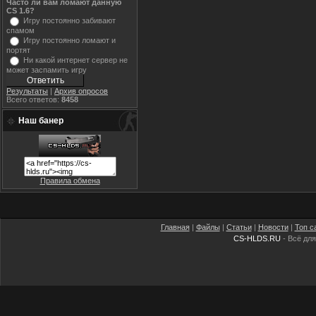
Часто ли вам ломают данную
CS 1.6?
Игру постоянно забивают
спамом
Игру постоянно ломают и
портят
Ни какой интернет сервер не
может заспамить игру
Результаты
|
Архив опросов
Всего ответов:
8458
Наш банер
Правила обмена
Главная
|
Файлы
|
Статьи
|
Новости
|
Топ с
CS-HLDS.RU
- Всё для