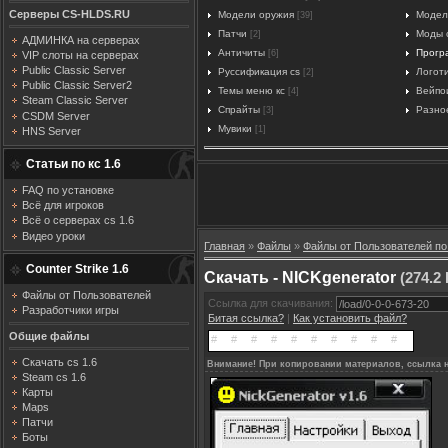
Серверы CS-HLDS.RU
Модели оружия
Модел
[39]
Патчи
Моды c
[2]
АДМИНКА на серверах
Античиты
Прогр
[6]
VIP слоты на серверах
Public Classic Server
Руссификация cs
Логот
[2]
Public Classic Server2
Темы меню кс
Вейпо
[4]
Steam Classic Server
Спрайты
Разно
[3]
CSDM Server
Мувики
[1]
HNS Server
Статьи по кс 1.6
FAQ по установке
Всё для игроков
Всё о серверах cs 1.6
Видео уроки
Главная
»
Файлы
»
Файлы от Пользователей по
Counter Strike 1.6
Скачать - NICKgenerator
(274.2 
Файлы от Пользователей
Ссылка для скачивания:
Разработчики игры
Битая ссылка?
|
Как установить файл?
Общие файлы
Скачать cs 1.6
Внимание! При копировании материалов, ссылка н
Steam cs 1.6
Карты
Maps
Патчи
Боты