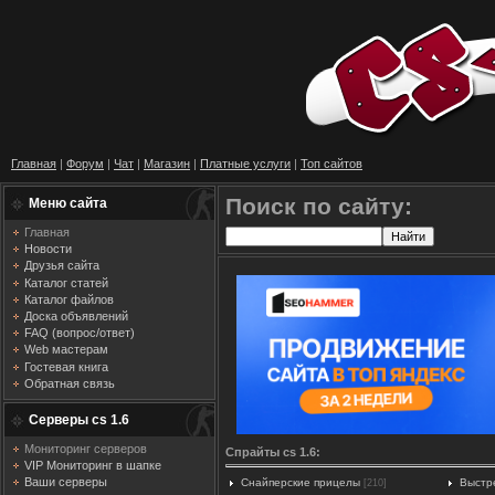
Главная
|
Форум
|
Чат
|
Магазин
|
Платные услуги
|
Топ сайтов
Поиск по сайту:
Меню сайта
Главная
Новости
Друзья сайта
Каталог статей
Каталог файлов
Доска объявлений
FAQ (вопрос/ответ)
Web мастерам
Гостевая книга
Обратная связь
Серверы cs 1.6
Мониторинг серверов
Спрайты cs 1.6:
VIP Мониторинг в шапке
Ваши серверы
Снайперские прицелы
Выстр
[210]