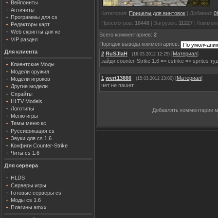
Вейпоинты
Античиты
Категория
:
Прицелы для винтовок
|
Добавил
:
0
Программы для cs
Просмотров
:
18448
|
Загрузок
:
11227
|
Коммен
Редакторы карт
Web скрипты для кс
Всего комментариев
:
2
VIP раздел
Порядок вывода комментариев:
Для клиента
2
RuSJIaH
[
Материал
]
(16.03.2012 12:25)
зайди counter-Strike 1.6 => cstrike => sprites
Клиентские Моды
Модели оружия
1
wert13666
[
Материал
]
(15.03.2012 23:00)
Модели игроков
чет не пашет
Другие модели
Спрайты
HLTV Models
Логотипы
Добавлять комментарии м
Меню игры
Темы меню кс
Руссификация cs
Звуки для cs 1.6
Конфиги Counter-Strike
Читы cs 1.6
Для сервера
HLDS
Серверы игры
Готовые серверы cs
Моды cs 1.6
Плагины amxx