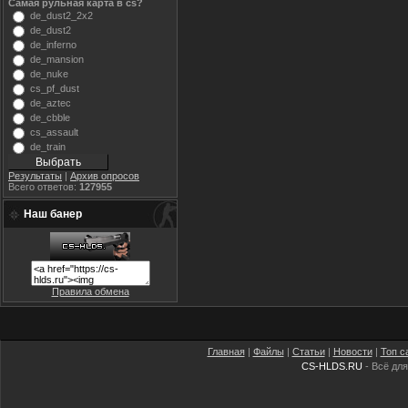
Самая рульная карта в cs?
de_dust2_2x2
de_dust2
de_inferno
de_mansion
de_nuke
cs_pf_dust
de_aztec
de_cbble
cs_assault
de_train
Результаты
|
Архив опросов
Всего ответов:
127955
Наш банер
Правила обмена
Главная
|
Файлы
|
Статьи
|
Новости
|
Топ с
CS-HLDS.RU
- Всё для