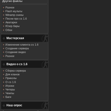
Другие файлы
Разное
Flash мульты
Winamp скины
Песни про cs 1.6
Аватарки
Юзер бары
Обои
Мастерская
Изменение клиента cs 1.6
Создание сервера
Создание видео
Разное
Видео о cs 1.6
Сборка сервера
Для кланов
Приколы
О cs 1.6
Игроки
Читеры
Чемпы
Баги
Наш опрос