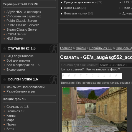
Прицелы для винтовок
HUD
[29]
[1
Серверы CS-HLDS.RU
Bomb LEDs
Radio 
[28]
АДМИНКА на серверах
Болевые иконки
Други
[10]
VIP слоты на серверах
Public Classic Server
Public Classic Server2
Steam Classic Server
CSDM Server
HNS Server
Статьи по кс 1.6
Главная
»
Файлы
»
Спрайты cs 1.6
»
Прицелы д
FAQ по установке
Скачать - GE's_aug&sg552_ac
Всё для игроков
Ссылка для скачивания:
Всё о серверах cs 1.6
Битая ссылка?
|
Как установить файл?
Видео уроки
Counter Strike 1.6
Внимание! При копировании материалов, ссылка н
Файлы от Пользователей
Разработчики игры
Общие файлы
Скачать cs 1.6
Steam cs 1.6
Карты
Maps
Патчи
Боты