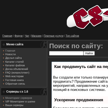
Главная
|
Форум
|
Чат
|
Магазин
|
Платные услуги
|
Топ сайтов
Поиск по сайту:
Меню сайта
Главная
Новости
Друзья сайта
Каталог статей
Каталог файлов
Как продвинуть сайт на п
Доска объявлений
FAQ (вопрос/ответ)
Web мастерам
Вы создали или только планирует
Гостевая книга
продвигать? Продвижение сайта 
Обратная связь
мероприятий, направленных на 
позиций в поисковых системах.
Серверы cs 1.6
Мониторинг серверов
Ускорение продвижения
VIP Мониторинг в шапке
Ваши серверы