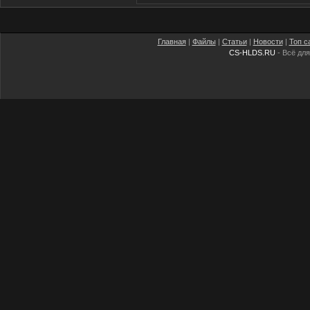
Главная
|
Файлы
|
Статьи
|
Новости
|
Топ с
CS-HLDS.RU
- Всё для