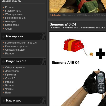
Другие файлы
Разное
Flash мульты
Winamp скины
C4 (Бомба)
| Просмотров: 53699 | Загрузок: 52185 | Да
Песни про cs 1.6
Аватарки
Siemens a40 C4
Юзер бары
[ Скачать - Siemens a40 C4 бесплатно 680.0Kb 
Обои
Мастерская
Изменение клиента cs 1.6
Создание сервера
Создание видео
Разное
Видео о cs 1.6
Сборка сервера
Для кланов
Приколы
О cs 1.6
Игроки
Читеры
Чемпы
Баги
Наш опрос