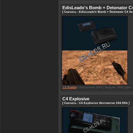
EdisLeado's Bomb + Detonator C
[ Скачать - EdisLeado's Bomb + Detonator C4 б
C4 (Бомба)
| Просмотров: 3047 | Загрузок: 1848 | Дата:
C4 Explosive
[ Скачать - C4 Explosive бесплатно 194.0Kb ]