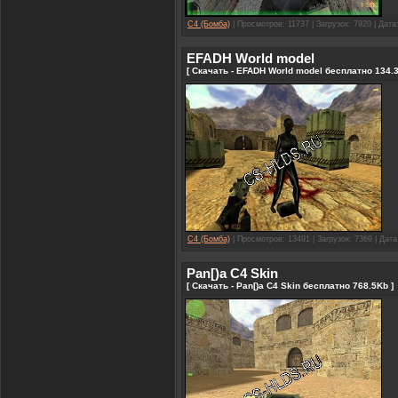
C4 (Бомба)
| Просмотров: 11737 | Загрузок: 7920 | Дата
EFADH World model
[ Скачать - EFADH World model бесплатно 134.3
C4 (Бомба)
| Просмотров: 13491 | Загрузок: 7369 | Дат
Pan[)a C4 Skin
[ Скачать - Pan[)a C4 Skin бесплатно 768.5Kb ]