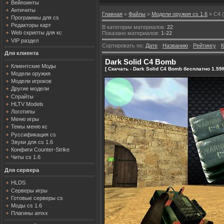
Вейпоинты
Античиты
Главная
»
Файлы
»
Модели оружия cs 1.6
» C4 
Программы для cs
Редакторы карт
В категории материалов
:
22
Web скрипты для кс
Показано материалов
:
1-22
VIP раздел
Сортировать по
:
Дате
·
Названию
·
Рейтингу
·
Для клиента
Dark Solid C4 Bomb
Клиентские Моды
[ Скачать - Dark Solid C4 Bomb бесплатно 1.59
Модели оружия
Модели игроков
Другие модели
Спрайты
HLTV Models
Логотипы
Меню игры
Темы меню кс
Руссификация cs
Звуки для cs 1.6
Конфиги Counter-Strike
Читы cs 1.6
Для сервера
HLDS
Серверы игры
Готовые серверы cs
Моды cs 1.6
Плагины amxx