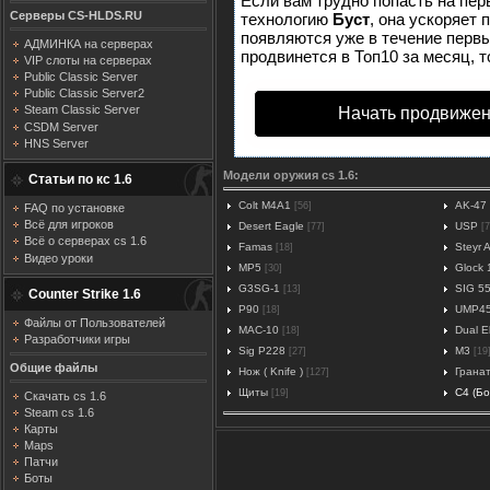
Если вам трудно попасть на пер
Серверы CS-HLDS.RU
технологию
Буст
, она ускоряет 
появляются уже в течение первых
АДМИНКА на серверах
продвинется в Топ10 за месяц, т
VIP слоты на серверах
Public Classic Server
Public Classic Server2
Steam Classic Server
Начать продвижен
CSDM Server
HNS Server
Модели оружия cs 1.6:
Статьи по кс 1.6
Colt M4A1
AK-47
[56]
FAQ по установке
Всё для игроков
Desert Eagle
USP
[77]
[7
Всё о серверах cs 1.6
Famas
Steyr 
[18]
Видео уроки
MP5
Glock 
[30]
G3SG-1
SIG 5
[13]
Counter Strike 1.6
P90
UMP4
[18]
Файлы от Пользователей
MAC-10
Dual El
[18]
Разработчики игры
Sig P228
M3
[27]
[19
Общие файлы
Нож ( Knife )
Грана
[127]
Щиты
C4 (Б
[19]
Скачать cs 1.6
Steam cs 1.6
Карты
Maps
Патчи
Боты