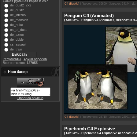
Самая рульная карта в cs?
C4 (Бомба)
| Просмотров: 36809 | Загрузок: 34144 | Да
de_dust2_2x2
de_dust2
Penguin C4 (Animated)
de_inferno
[ Скачать - Penguin C4 (Animated) бесплатно 91
de_mansion
de_nuke
cs_pf_dust
de_aztec
de_cbble
cs_assault
de_train
Результаты
|
Архив опросов
Всего ответов:
127955
Наш банер
Правила обмена
C4 (Бомба)
| Просмотров: 25715 | Загрузок: 22991 | Да
Pipebomb C4 Explosive
[ Скачать - Pipebomb C4 Explosive бесплатно 2