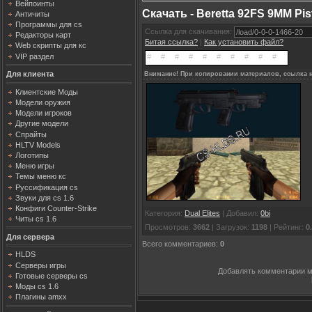
Вейпоинты
Скачать - Beretta 92FS 9MM Pis
Античиты
Программы для cs
Ссылка для скачивания:
Редакторы карт
Битая ссылка?
|
Как установить файл?
Web скрипты для кс
VIP раздел
Для клиента
Внимание! При копировании материалов, ссылка н
Клиентские Моды
Модели оружия
Модели игроков
Другие модели
Спрайты
HLTV Models
Логотипы
Меню игры
Темы меню кс
Руссификация cs
Звуки для cs 1.6
Конфиги Counter-Strike
Категория
:
Dual Elites
|
Добавил
:
0bi
Читы cs 1.6
Просмотров
:
3662
|
Загрузок
:
1198
|
Рейтинг
:
0
Для сервера
Всего комментариев
:
0
HLDS
Серверы игры
Добавлять комментарии м
Готовые серверы cs
Моды cs 1.6
Плагины amxx