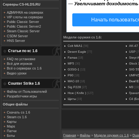
—
Увеличивает доходимость
Серверы CS-HLDS.RU
АДМИНКА на серверах
VIP слоты на серверах
Начать пользоватьс
Public Classic Server
Public Classic Server2
Steam Classic Server
CSDM Server
Модели оружия cs 1.6:
HNS Server
Colt M4A1
AK-47
[56]
Статьи по кс 1.6
Desert Eagle
USP
[77]
[7
Famas
Steyr 
[18]
FAQ по установке
MP5
Glock 
Всё для игроков
[30]
Всё о серверах cs 1.6
G3SG-1
SIG 5
[13]
Видео уроки
P90
UMP4
[18]
MAC-10
Dual El
[18]
Counter Strike 1.6
Sig P228
M3
[27]
[19
Файлы от Пользователей
Нож ( Knife )
Грана
[127]
Разработчики игры
Щиты
C4 (Б
[19]
Общие файлы
Скачать cs 1.6
Steam cs 1.6
Карты
Maps
Патчи
Главная
»
Файлы
»
Модели оружия cs 1.6
»
Dual
Боты