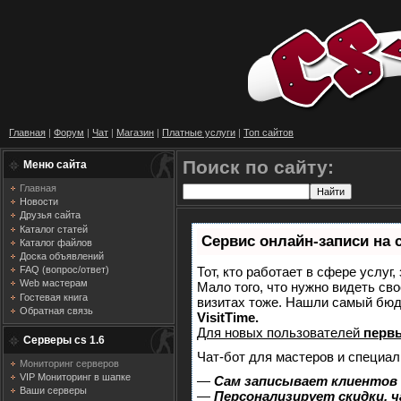
Главная
|
Форум
|
Чат
|
Магазин
|
Платные услуги
|
Топ сайтов
Поиск по сайту:
Меню сайта
Главная
Новости
Друзья сайта
Каталог статей
Сервис онлайн-записи на 
Каталог файлов
Доска объявлений
Тот, кто работает в сфере услуг
FAQ (вопрос/ответ)
Web мастерам
Мало того, что нужно видеть сво
Гостевая книга
визитах тоже. Нашли самый бю
Обратная связь
VisitTime.
Для новых пользователей
перв
Серверы cs 1.6
Чат-бот для мастеров и специал
Мониторинг серверов
VIP Мониторинг в шапке
—
Сам записывает клиентов 
Ваши серверы
—
Персонализирует скидки, ч