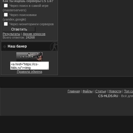
Как ты ищешь серверы CS 1.6?
Через поиск в самой игре
(masterservers)
Через поисковики
(yandex,google)
Через мониторинги серверов
Результаты
|
Архив опросов
Всего ответов:
24268
Наш банер
Правила обмена
Главная
|
Файлы
|
Статьи
|
Новости
|
Топ с
CS-HLDS.RU
- Всё для