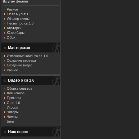
Другие файлы
Разное
Flash мульты
Winamp скины
Песни про cs 1.6
Аватарки
Юзер бары
Обои
Мастерская
Изменение клиента cs 1.6
Создание сервера
Создание видео
Разное
Видео о cs 1.6
Сборка сервера
Для кланов
Приколы
О cs 1.6
Игроки
Читеры
Чемпы
Баги
Наш опрос