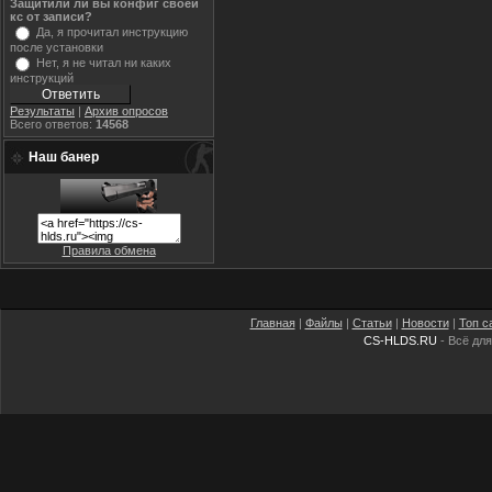
Защитили ли вы конфиг своей
кс от записи?
Да, я прочитал инструкцию
после установки
Нет, я не читал ни каких
инструкций
Результаты
|
Архив опросов
Всего ответов:
14568
Наш банер
Правила обмена
Главная
|
Файлы
|
Статьи
|
Новости
|
Топ с
CS-HLDS.RU
- Всё для