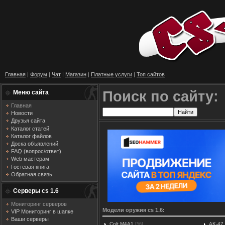
Главная
|
Форум
|
Чат
|
Магазин
|
Платные услуги
|
Топ сайтов
Поиск по сайту:
Меню сайта
Главная
Новости
Друзья сайта
Каталог статей
Каталог файлов
Доска объявлений
FAQ (вопрос/ответ)
Web мастерам
Гостевая книга
Обратная связь
Серверы cs 1.6
Мониторинг серверов
Модели оружия cs 1.6:
VIP Мониторинг в шапке
Ваши серверы
Colt M4A1
AK-47
[56]