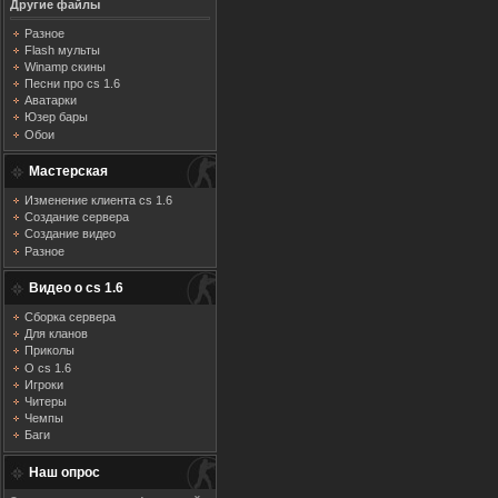
Другие файлы
Разное
Flash мульты
Winamp скины
Песни про cs 1.6
Аватарки
Юзер бары
Обои
Мастерская
Изменение клиента cs 1.6
Создание сервера
Создание видео
Разное
Видео о cs 1.6
Сборка сервера
Для кланов
Приколы
О cs 1.6
Игроки
Читеры
Чемпы
Баги
Наш опрос