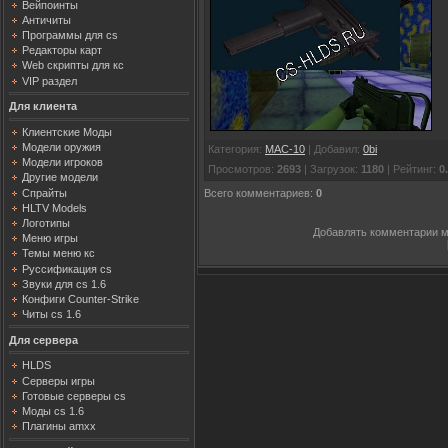
Вейпоинты
Античиты
Программы для cs
Редакторы карт
Web скрипты для кс
VIP раздел
Для клиента
Клиентские Моды
Модели оружия
Категория
:
MAC-10
|
Добавил
:
0bi
Модели игроков
Просмотров
:
2693
|
Загрузок
:
1180
|
Рейтинг
:
0
Другие модели
Спрайты
Всего комментариев
:
0
HLTV Models
Логотипы
Добавлять комментарии м
Меню игры
Темы меню кс
Руссификация cs
Звуки для cs 1.6
Конфиги Counter-Strike
Читы cs 1.6
Для сервера
HLDS
Серверы игры
Готовые серверы cs
Моды cs 1.6
Плагины amxx