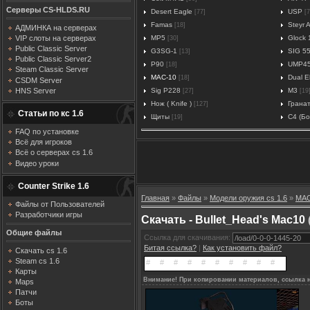
Серверы CS-HLDS.RU
Desert Eagle
USP
[77]
[7
Famas
Steyr 
[18]
АДМИНКА на серверах
MP5
Glock 
VIP слоты на серверах
[30]
Public Classic Server
G3SG-1
SIG 5
[13]
Public Classic Server2
P90
UMP4
[18]
Steam Classic Server
MAC-10
Dual El
[18]
CSDM Server
Sig P228
M3
HNS Server
[27]
[19
Нож ( Knife )
Грана
[127]
Статьи по кс 1.6
Щиты
C4 (Б
[19]
FAQ по установке
Всё для игроков
Всё о серверах cs 1.6
Видео уроки
Counter Strike 1.6
Главная
»
Файлы
»
Модели оружия cs 1.6
»
MAC
Файлы от Пользователей
Разработчики игры
Скачать - Bullet_Head's Mac10
Общие файлы
Ссылка для скачивания:
Битая ссылка?
|
Как установить файл?
Скачать cs 1.6
Steam cs 1.6
Карты
Внимание! При копировании материалов, ссылка н
Maps
Патчи
Боты