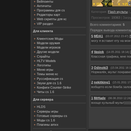
Вейпоинты
Античиты
Программы для cs
Категория
:
Flash мульты
|
Редакторы карт
Просмотров
:
19363
|
Загр
Web скрипты для кс
VIP раздел
Всего комментариев
:
5
Порядок вывода коммента
Для клиента
5
MDA1
[
(03.07.2012 23:47)
Клиентские Моды
могу я вставит ету на мои
Модели оружия
Модели игроков
4
Vasiok
[
Другие модели
(14.05.2011 18:14)
Спрайты
Классная графика, мне п
HLTV Models
Логотипы
3
Odinoki3
(15.04.2011 16:1
Меню игры
Нормалёк, мульт понрави
Темы меню кс
Руссификация cs
2
nekitking1
(15.01.2011 17
Звуки для cs 1.6
вобщето если бомба зало
Конфиги Counter-Strike
Читы cs 1.6
1
MrHade
(06.08.2010 12:24)
Для сервера
вооще кульный мульт)))))
HLDS
Серверы игры
Готовые серверы cs
Моды cs 1.6
Плагины amxx