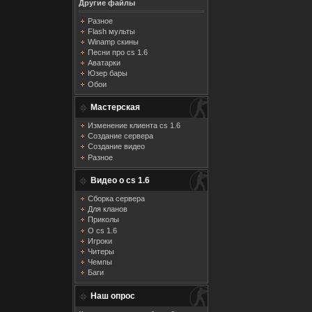
Другие файлы
Разное
Flash мульты
Winamp скины
Песни про cs 1.6
Аватарки
Юзер бары
Обои
Мастерская
Изменение клиента cs 1.6
Создание сервера
Создание видео
Разное
Видео о cs 1.6
Сборка сервера
Для кланов
Приколы
О cs 1.6
Игроки
Читеры
Чемпы
Баги
Наш опрос