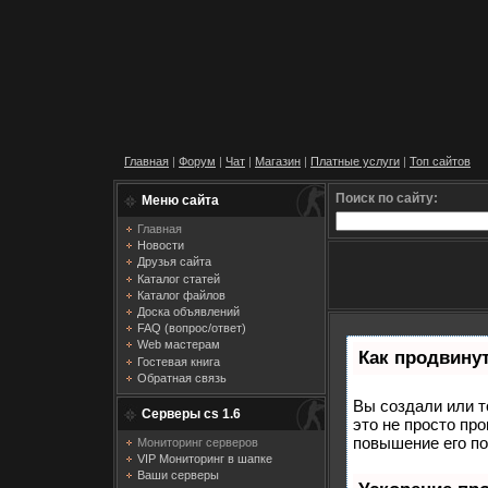
Главная
|
Форум
|
Чат
|
Магазин
|
Платные услуги
|
Топ сайтов
Поиск по сайту:
Меню сайта
Главная
Новости
Друзья сайта
Каталог статей
Каталог файлов
Доска объявлений
FAQ (вопрос/ответ)
Web мастерам
Как продвинут
Гостевая книга
Обратная связь
Вы создали или т
Серверы cs 1.6
это не просто пр
повышение его по
Мониторинг серверов
VIP Мониторинг в шапке
Ваши серверы