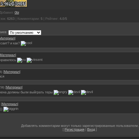
Добавил
:
0bi
узок
:
6263
|
Комментарии
:
5
|
Рейтинг
:
4.0
/
5
риев:
Материал
]
 саит? и как?
Материал
]
онравилось
[
Материал
]
8)
лся
[
Материал
]
:58)
жена должны были выйграть теры
[
Материал
]
)))
Добавлять комментарии могут только зарегистрированные пользователи.
[
Регистрация
|
Вход
]