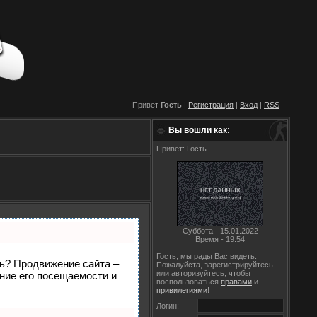
Привет
Гость
|
Регистрация
|
Вход
|
RSS
Вы вошли как:
Привет: Гость
Суббота - 15.01.2022
Время - 19:54
Гость, мы рады Вас видеть.
ть? Продвижение сайта –
Пожалуйста, зарегистрируйтесь
или авторизуйтесь, чтобы
ние его посещаемости и
воспользоваться
правами
и
привилегиями
!
Логин: