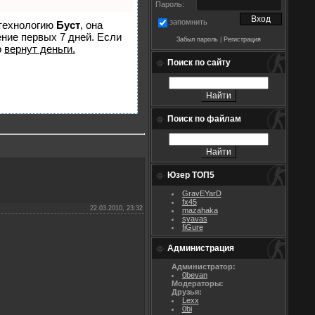
Пароль:
запомнить
 технологию
Буст
, она
ение первых 7 дней. Если
Забыл пароль
|
Регистрация
р
вернут деньги.
Поиск по сайту
Поиск по файлам
Юзер ТОП5
GravEYarD
fx45
22.03.2010, 23:32
mazahaka
syavas
fiGure
Администрация
Администратор:
0bevan
Модераторы:
Друзья:
Lexx
0bi