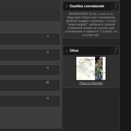
Ошибка скачивания
ВНИМАНИЕ! Если у кого-то в
браузере Opera при скачивании
файлов выдаёт страницу с кучей
"иероглифов", щёлкните правой
клавишей мыши на ссылку для
скачивания и нажмите "Скачать по
ссылке как".
0
Обои
-1
-1
+5
[
Просто Контра
]
-1