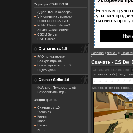
Ускорение пр
Серверы CS-HLDS.RU
Если вам трудно 
АДМИНКА на серверах
ускоряет продвиж
VIP слоты на серверах
ни один запрос у 
Public Classic Server
Public Classic Server2
Steam Classic Server
CSDM Server
Нача
HNS Server
Статьи по кс 1.6
Главная
»
Файлы
»
Flash м
FAQ по установке
Всё для игроков
Скачать - CS De_
Всё о серверах cs 1.6
Ссылка для скачивания:
Видео уроки
Битая ссылка?
|
Как уста
Counter Strike 1.6
Файлы от Пользователей
Внимание! При копировании 
Разработчики игры
Общие файлы
Скачать cs 1.6
Steam cs 1.6
Карты
Maps
Патчи
Боты