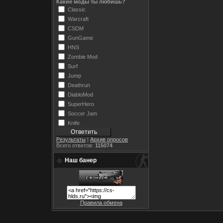
Какие моды ты любишь?
Classic
Warcraft
CSDM
GunGame
HNS
Zombie Mod
Surf
Jump
Deathrun
DiabloMod
SuperHero
Soccer Jam
Knife
Результаты
|
Архив опросов
Всего ответов:
115074
Наш банер
Правила обмена