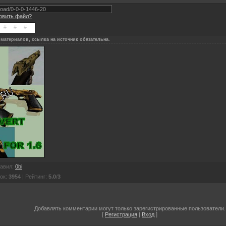
новить файл?
материалов, ссылка на источник обязательна.
авил
:
0bi
ок
:
3954
|
Рейтинг
:
5.0
/
3
Добавлять комментарии могут только зарегистрированные пользователи.
[
Регистрация
|
Вход
]