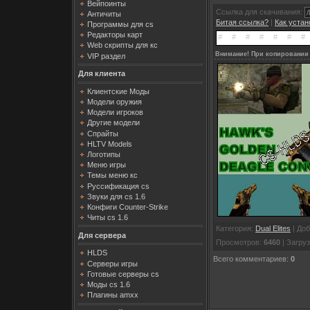
Вейпоинты
Ссылка для скачивания:
Античиты
Битая ссылка?
|
Как уста
Программы для cs
Редакторы карт
Web скрипты для кс
Внимание! При копировании 
VIP раздел
Для клиента
Клиентские Моды
Модели оружия
Модели игроков
Другие модели
Спрайты
HLTV Models
Логотипы
Меню игры
Темы меню кс
Руссификация cs
Звуки для cs 1.6
Конфиги Counter-Strike
Читы cs 1.6
Категория
:
Dual Elites
|
Доб
Для сервера
Просмотров
:
6460
|
Загруз
HLDS
Всего комментариев
:
0
Серверы игры
Готовые серверы cs
Моды cs 1.6
Плагины amxx