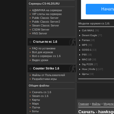
Серверы CS-HLDS.RU
Начат
АДМИНКА на серверах
VIP слоты на серверах
Public Classic Server
Public Classic Server2
Модели оружия cs 1.6:
Steam Classic Server
CSDM Server
Colt M4A1
[56]
HNS Server
Desert Eagle
[77]
Famas
[18]
Статьи по кс 1.6
MP5
[30]
FAQ по установке
G3SG-1
[13]
Всё для игроков
P90
[18]
Всё о серверах cs 1.6
MAC-10
[18]
Видео уроки
Sig P228
[27]
Counter Strike 1.6
Нож ( Knife )
[127]
Щиты
[19]
Файлы от Пользователей
Разработчики игры
Общие файлы
Скачать cs 1.6
Steam cs 1.6
Карты
Maps
Главная
»
Файлы
»
Модели 
Патчи
Скачать - hawksg
Боты