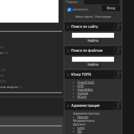
Пароль:
запомнить
Забыл пароль
|
Регистрация
Поиск по сайту
28]
Поиск по файлам
ut
[19]
n
[11]
Юзер ТОП5
14]
t
[11]
GravEYarD
fx45
тные модели
[1]
mazahaka
syavas
fiGure
Администрация
Администратор:
0bevan
Модераторы:
Друзья:
Lexx
0bi