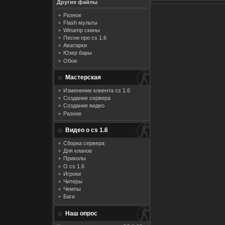
Другие файлы
Разное
Flash мульты
Winamp скины
Песни про cs 1.6
Аватарки
Юзер бары
Обои
Мастерская
Изменение клиента cs 1.6
Создание сервера
Создание видео
Разное
Видео о cs 1.6
Сборка сервера
Для кланов
Приколы
О cs 1.6
Игроки
Читеры
Чемпы
Баги
Наш опрос