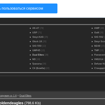
ь пользоваться сервисом
AK-47
AWP
[79]
[49]
USP
Galil
[71]
[20]
Steyr AUG
SIG 552
[35]
[
Glock 18
Steyr Sco
[20]
SIG 550
M249
[12]
[15]
UMP45
TMP
[13]
[15]
Dual Elites
Fiveseve
[28]
M3
XM1014
[19]
[
Гранаты
Defuse Ki
[30]
C4 (Бомба)
Стандар
[22]
оружия cs 1.6
»
Dual Elites
oldendeagles
(798.6 Kb)