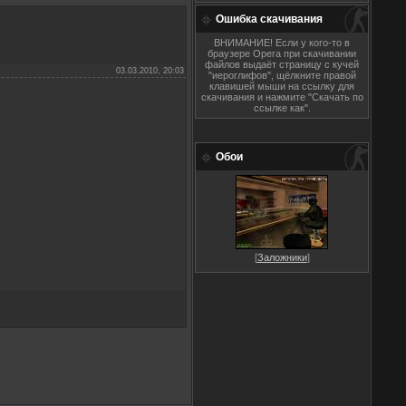
Ошибка скачивания
ВНИМАНИЕ! Если у кого-то в
браузере Opera при скачивании
файлов выдаёт страницу с кучей
03.03.2010, 20:03
"иероглифов", щёлкните правой
клавишей мыши на ссылку для
скачивания и нажмите "Скачать по
ссылке как".
Обои
[
Заложники
]