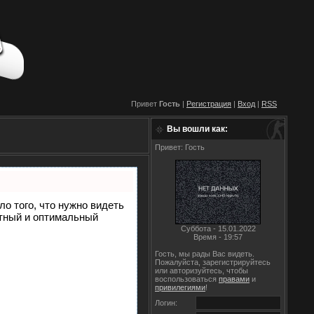
Привет
Гость
|
Регистрация
|
Вход
|
RSS
Вы вошли как:
Привет: Гость
ло того, что нужно видеть
етный и оптимальный
Суббота - 15.01.2022
Время - 19:57
Гость, мы рады Вас видеть.
Пожалуйста, зарегистрируйтесь
или авторизуйтесь, чтобы
воспользоваться
правами
и
привилегиями
!
Логин: