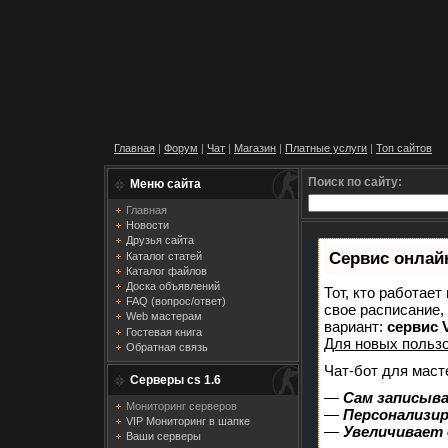
Главная
|
Форум
|
Чат
|
Магазин
|
Платные услуги
|
Топ сайтов
Поиск по сайту:
Меню сайта
Главная
Новости
Друзья сайта
Сервис онлайн
Каталог статей
Каталог файлов
Доска объявлений
Тот, кто работает
FAQ (вопрос/ответ)
свое расписание,
Web мастерам
вариант:
сервис V
Гостевая книга
Для новых польз
Обратная связь
Чат-бот для маст
Серверы cs 1.6
—
Сам записыва
Мониторинг серверов
—
Персонализир
VIP Мониторинг в шапке
—
Увеличивает
Ваши серверы