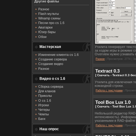
Другие файлы
Разное
Flash мульты
Winamp скины
Песни про cs 1.6
Аватарки
Юзер бары
Обои
Мастерская
Утилита генерирует текст
за ходом игры в режиме с
Overview нужно узнавать с
Изменение клиента cs 1.6
Создание сервера
Разное
| Просмотров: 2774 | За
Создание видео
Разное
Textract 0.3
[ Скачать - Textract 0.3 бе
Видео о cs 1.6
Утилита для извлечения т
командной строки.
Сборка сервера
Работа с текстурами
| Просмотр
Для кланов
Приколы
О cs 1.6
Tool Box Lux 1.0
Игроки
[ Скачать - Tool Box Lux 1
Читеры
Небольшой редактор RAD-ф
Чемпы
интенсивность). Информа
Баги
указанными в RAD-файле
Работа с текстурами
| Просмотр
Наш опрос