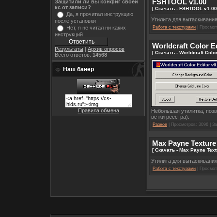
FSHTOOL v1.00
Защитили ли вы конфиг своей
кс от записи?
[ Скачать - FSHTOOL v1.00
Да, я прочитал инструкцию
Утилита для вытаскивания
после установки
Работа с текстурами
| Просмотр
Нет, я не читал ни каких
инструкций
Worldcraft Color Ed
Результаты
|
Архив опросов
[ Скачать - Worldcraft Colo
Всего ответов:
14568
Наш банер
Правила обмена
Небольшая утилитка, позв
ветки реестра).
Разное
| Просмотров: 3096 | За
Max Payne Texture 
[ Скачать - Max Payne Text
Утилита для вытаскивания
Работа с текстурами
| Просмотр