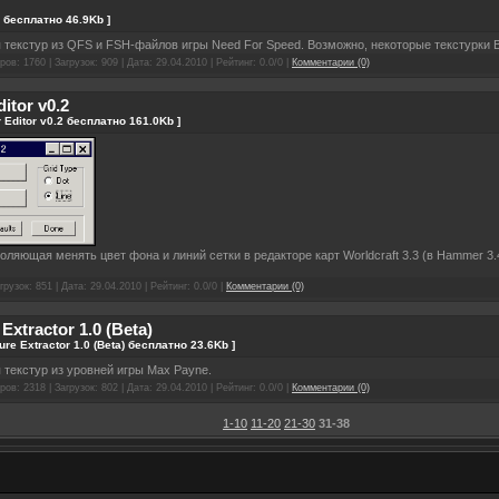
 бесплатно 46.9Kb ]
 текстур из QFS и FSH-файлов игры Need For Speed. Возможно, некоторые текстурки В
ов: 1760 | Загрузок: 909 | Дата:
29.04.2010
| Рейтинг: 0.0/0 |
Комментарии (0)
itor v0.2
r Editor v0.2 бесплатно 161.0Kb ]
оляющая менять цвет фона и линий сетки в редакторе карт Worldcraft 3.3 (в Hammer 3
грузок: 851 | Дата:
29.04.2010
| Рейтинг: 0.0/0 |
Комментарии (0)
Extractor 1.0 (Beta)
ure Extractor 1.0 (Beta) бесплатно 23.6Kb ]
 текстур из уровней игры Max Payne.
ов: 2318 | Загрузок: 802 | Дата:
29.04.2010
| Рейтинг: 0.0/0 |
Комментарии (0)
1-10
11-20
21-30
31-38