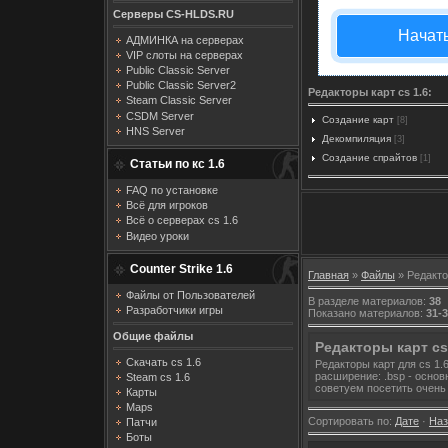
Серверы CS-HLDS.RU
Начат
АДМИНКА на серверах
VIP слоты на серверах
Public Classic Server
Public Classic Server2
Редакторы карт cs 1.6:
Steam Classic Server
CSDM Server
Создание карт
[8]
HNS Server
Декомпиляция
[3]
Создание спрайтов
[1]
Статьи по кс 1.6
FAQ по установке
Всё для игроков
Всё о серверах cs 1.6
Видео уроки
Counter Strike 1.6
Главная
»
Файлы
» Редакто
Файлы от Пользователей
В разделе материалов
:
38
Разработчики игры
Показано материалов
:
31-
Общие файлы
Редакторы карт cs
Скачать cs 1.6
Редакторы карт для cs 1.
расширение: .bsp - основ
Steam cs 1.6
советуем посетить очень 
Карты
Maps
Сортировать по
:
Дате
·
На
Патчи
Боты