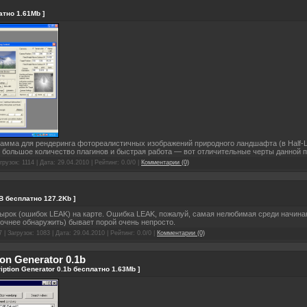
атно 1.61Mb ]
амма для рендеринга фотореалистичных изображений природного ландшафта (в Half-Li
 большое количество плагинов и быстрая работа — вот отличительные черты данной 
грузок: 1114 | Дата:
29.04.2010
| Рейтинг: 0.0/0 |
Комментарии (0)
1B бесплатно 127.2Kb ]
ырок (ошибок LEAK) на карте. Ошибка LEAK, пожалуй, самая нелюбимая среди начинаю
 точнее обнаружить) бывает порой очень непросто.
 | Загрузок: 1083 | Дата:
29.04.2010
| Рейтинг: 0.0/0 |
Комментарии (0)
on Generator 0.1b
iption Generator 0.1b бесплатно 1.63Mb ]