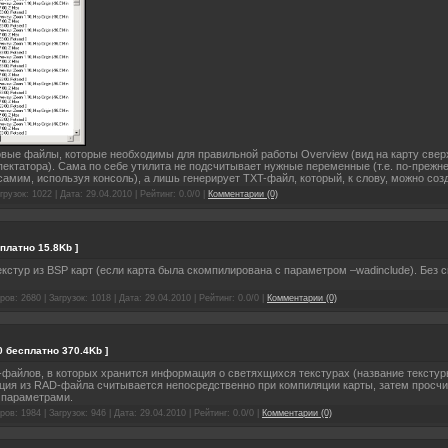
овые файлы, которые необходимы для правильной работы Overview (вид на карту свер
пектатора). Сама по себе утилита не подсчитывает нужные переменные (т.е. по-пре
амим, используя консоль), а лишь генерирует TXT-файл, который, к слову, можно созд
грузок: 1022 | Дата:
29.04.2010
| Рейтинг: 0.0/0 |
Комментарии (0)
сплатно 15.8Kb ]
екстур из BSP карт (если карта была скомпилирована с параметром –wadinclude). Без с
ов: 2680 | Загрузок: 1018 | Дата:
29.04.2010
| Рейтинг: 0.0/0 |
Комментарии (0)
.0 бесплатно 370.4Kb ]
айлов, в которых хранится информация о светяхщихся текстурах (название текстуры,
ция из RAD-файла считывается непосредственно при компиляции карты, затем просчи
 параметрами.
ов: 1984 | Загрузок: 946 | Дата:
29.04.2010
| Рейтинг: 0.0/0 |
Комментарии (0)