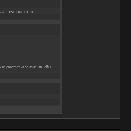
ам оттуда пригодятся.
.4 не работает из-за изменившейся