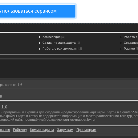
ь пользоваться сервисом
Компиляция
Работа с
[4]
Создание ландшафта
Создани
[2]
Работа с pak-архивами
Разное
[2]
[
ры карт cs 1.6
38
 1.6
6 - программы и скрипты для создания и редактирования карт игры. Карты в Counter-Str
ные файлы карт, в которых содержится информация о место расположение текстур, объе
хороший сайт, посвящённый созданию карт cs-mapper.by.ru.
званию
·
Рейтингу
·
Комментариям
·
Загрузкам
·
Просмотрам