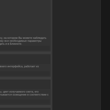
ху, на котором Вы можете наблюдать
жнему все необходимые параметры
ать и в Блокноте.
воего интерфейса, работает из
 цвет излучаемого света, его
тывается освещение в соответствии с