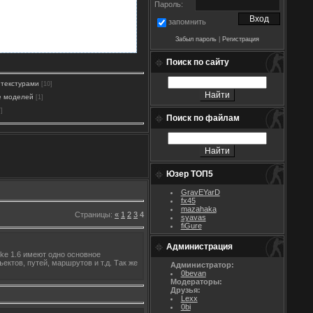
Пароль:
запомнить
Забыл пароль
|
Регистрация
Поиск по сайту
 текстурами
[10]
е моделей
[1]
7]
Поиск по файлам
Юзер ТОП5
GravEYarD
fx45
mazahaka
Страницы
:
«
1
2
3
4
syavas
fiGure
Администрация
ike 1.6 имеют одно основное
ктов, путей, маршрутов и т.д. Так же
Администратор:
0bevan
Модераторы:
Друзья:
Lexx
0bi