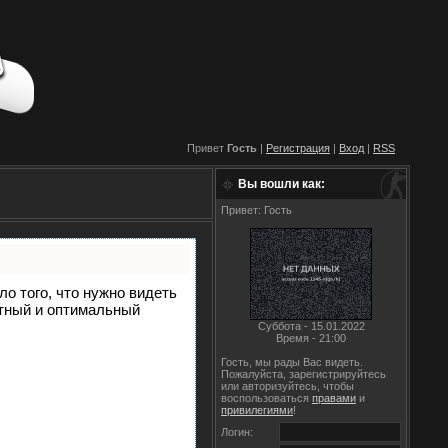
Привет
Гость
|
Регистрация
|
Вход
|
RSS
Вы вошли как:
Привет: Гость
ло того, что нужно видеть
етный и оптимальный
Суббота - 15.01.2022
Время - 21:00
Гость, мы рады Вас видеть.
Пожалуйста, зарегистрируйтесь
или авторизуйтесь, чтобы
воспользоваться
правами
и
привилегиями
!
Логин: