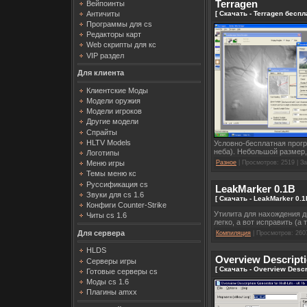
Terragen
Вейпоинты
[ Скачать - Terragen беспл
Античиты
Программы для cs
Редакторы карт
Web скрипты для кс
VIP раздел
Для клиента
Клиентские Моды
Модели оружия
Модели игроков
Другие модели
Спрайты
HLTV Models
Условно-бесплатная прогр
неба). Небольшой размер,
Логотипы
Разное
| Просмотров: 2519 | За
Меню игры
Темы меню кс
Руссификация cs
LeakMarker 0.1B
Звуки для cs 1.6
[ Скачать - LeakMarker 0.
Конфиги Counter-Strike
Утилита для нахождения д
Читы cs 1.6
легко, а вот исправить (а
Для сервера
Компиляция
| Просмотров: 2607
HLDS
Overview Descripti
Серверы игры
[ Скачать - Overview Descr
Готовые серверы cs
Моды cs 1.6
Плагины amxx