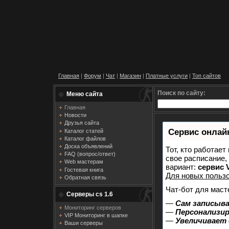
Главная
|
Форум
|
Чат
|
Магазин
|
Платные услуги
|
Топ сайтов
Поиск по сайту:
Меню сайта
Главная
Новости
Друзья сайта
Сервис онлайн
Каталог статей
Каталог файлов
Доска объявлений
Тот, кто работает
FAQ (вопрос/ответ)
свое расписание,
Web мастерам
вариант:
сервис V
Гостевая книга
Для новых польз
Обратная связь
Чат-бот для маст
Серверы cs 1.6
—
Сам записыва
Мониторинг серверов
—
Персонализир
VIP Мониторинг в шапке
—
Увеличивает
Ваши серверы