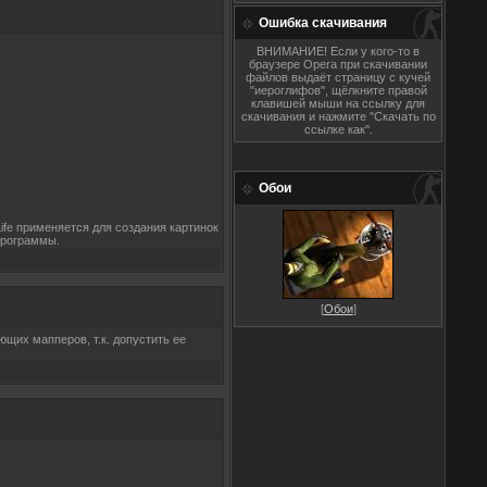
Ошибка скачивания
ВНИМАНИЕ! Если у кого-то в
браузере Opera при скачивании
файлов выдаёт страницу с кучей
"иероглифов", щёлкните правой
клавишей мыши на ссылку для
скачивания и нажмите "Скачать по
ссылке как".
Обои
fe применяется для создания картинок
программы.
[
Обои
]
щих мапперов, т.к. допустить ее