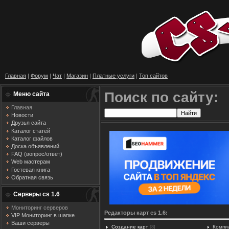
Главная
|
Форум
|
Чат
|
Магазин
|
Платные услуги
|
Топ сайтов
Поиск по сайту:
Меню сайта
Главная
Новости
Друзья сайта
Каталог статей
Каталог файлов
Доска объявлений
FAQ (вопрос/ответ)
Web мастерам
Гостевая книга
Обратная связь
Серверы cs 1.6
Мониторинг серверов
Редакторы карт cs 1.6:
VIP Мониторинг в шапке
Ваши серверы
Создание карт
Компи
[8]