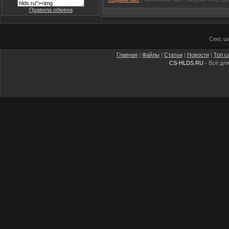
Правила обмена
Секс ш
Главная
|
Файлы
|
Статьи
|
Новости
|
Топ с
CS-HLDS.RU
- Всё для