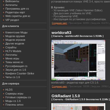
Вейпоинты
устанавливается поверх VHE 3.4, просто зам
Античиты
В Архиве:
Программы для cs
- Установщик VHE (Valve Hammer Editor).
Редакторы карт
- Два русских учебника по VHE.
Web скрипты для кс
- Руссификатор VHE.
- Инструкция по установке руссификатора.
VIP раздел
Создание карт
| Просмотров: 92950 | Загрузок: 61479 |
Для клиента
worldcraft3
Клиентские Моды
[ Скачать - worldcraft3 бесплатно 1.91Mb ]
Модели оружия
Модели игроков
Другие модели
Спрайты
HLTV Models
Логотипы
Меню игры
Темы меню кс
Руссификация cs
Звуки для cs 1.6
Конфиги Counter-Strike
Читы cs 1.6
worldcraft3 - редактор карт для CS 1.6.
Для сервера
Создание карт
| Просмотров: 50038 | Загрузок: 29563 |
HLDS
Серверы игры
GtkRadiant 1.5.0
Готовые серверы cs
[ Скачать - GtkRadiant 1.5.0 бесплатно 8.11Mb ]
Моды cs 1.6
Плагины amxx