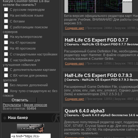
Какую Counter-Strike 1.6 вы
хотели бы скачать?
С русским переводом
На английском языке
Бета-версия официального редактора карт Ham
разделе Учебник. ВНИМАНИЕ! Для работы снач
С ботами
версию 3.5.
С работающим поиском
Создание карт
| Просмотров: 24964 | Загрузок: 10789 |
серверов
На мультипротоколе
Half-Life CS Expert FGD 0.7.7
На 47 протоколе
[ Скачать - Half-Life CS Expert FGD 0.7.7 беспл
На 48 протоколе
Расширенный Game Definition File, необходим
С стандартными настройками
редактору карт Hammer. В файле содержится и
использования в Counter-Strike.
С настройками для
Создание карт
| Просмотров: 13591 | Загрузок: 7401 | 
улучшения геймплея
С дополнительными картами
Half-Life CS Expert FGD 0.7.9.3
С ВХ читом для режима
[ Скачать - Half-Life CS Expert FGD 0.7.9.3 бес
зрителей
Без лишних дополнений
Расширенный Game Definition File, содержащ
(env_snow, env_rain, env_smoker). Однако д
Хочу тупо стандартную кс без
(beta) и компиляторов ZHLT 2.5.3-1.7
глюков
Создание карт
| Просмотров: 13053 | Загрузок: 4807 | 
Результаты
|
Архив опросов
Всего ответов:
55454
Quark 6.4.0 alpha3
[ Скачать - Quark 6.4.0 alpha3 бесплатно 14.6 м
Наш банер
Довольно популярный редактор карт, поддерж
SOF, STVEF, Crystal Space и др. Для его раб
размером ок. 250 Кб. На официальном сайте н
настроить правильно.
Создание карт
| Просмотров: 5422 | Загрузок: 2071 | Д