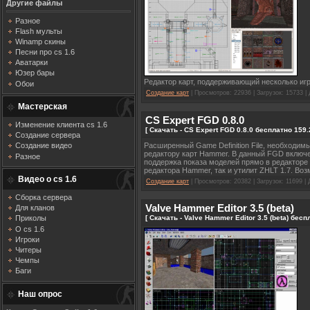
Другие файлы
Разное
Flash мульты
Winamp скины
Песни про cs 1.6
Аватарки
Юзер бары
Редактор карт, поддерживающий несколько игр, в
Обои
Создание карт
| Просмотров: 22936 | Загрузок: 15733 |
Мастерская
CS Expert FGD 0.8.0
Изменение клиента cs 1.6
[ Скачать - CS Expert FGD 0.8.0 бесплатно 159.
Создание сервера
Расширенный Game Definition File, необходим
Создание видео
редактору карт Hammer. В данный FGD включен
Разное
поддержка показа моделей прямо в редакторе
редактора Hammer, так и утилит ZHLT 1.7. Во
Видео о cs 1.6
Создание карт
| Просмотров: 20382 | Загрузок: 11699 |
Сборка сервера
Valve Hammer Editor 3.5 (beta)
Для кланов
[ Скачать - Valve Hammer Editor 3.5 (beta) бесп
Приколы
О cs 1.6
Игроки
Читеры
Чемпы
Баги
Наш опрос