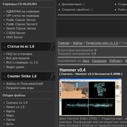
Серверы CS-HLDS.RU
Декомпиляция
Созда
[3]
Создание спрайтов
Работ
[1]
АДМИНКА на серверах
VIP слоты на серверах
Public Classic Server
Public Classic Server2
Steam Classic Server
CSDM Server
HNS Server
Главная
»
Файлы
»
Редакторы карт cs 1.6
» Соз
Статьи по кс 1.6
В категории материалов
:
8
Показано материалов
:
1-8
FAQ по установке
Всё для игроков
Сортировать по
:
Дате
·
Названию
·
Рейтингу
·
Всё о серверах cs 1.6
Видео уроки
Hammer v3.4
[ Скачать - Hammer v3.4 бесплатно 6.45Mb ]
Counter Strike 1.6
Файлы от Пользователей
Разработчики игры
Общие файлы
Скачать cs 1.6
Steam cs 1.6
Карты
Maps
Valve Hammer Editor (VHE) — Редактор карт, 
Патчи
маппера. Предыдущие версии редактора называ
Боты
beta, который в отличии от предшественника 