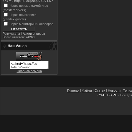
Как ты ищешь серверы CS 1.6?
Через поиск в самой игре
(masterservers)
Через поисковики
(yandex,google)
Через мониторинги серверов
Результаты
|
Архив опросов
Всего ответов:
24268
Наш банер
Правила обмена
Главная
|
Файлы
|
Статьи
|
Новости
|
Топ с
CS-HLDS.RU
- Всё для