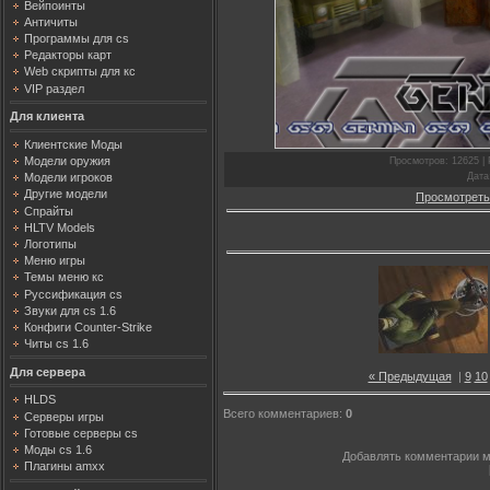
Вейпоинты
Античиты
Программы для cs
Редакторы карт
Web скрипты для кс
VIP раздел
Для клиента
Клиентские Моды
Модели оружия
Просмотров
: 12625 |
Дата
Модели игроков
Другие модели
Просмотреть
Спрайты
HLTV Models
Логотипы
Меню игры
Темы меню кс
Руссификация cs
Звуки для cs 1.6
Конфиги Counter-Strike
Читы cs 1.6
Для сервера
« Предыдущая
|
9
10
HLDS
Всего комментариев
:
0
Серверы игры
Готовые серверы cs
Моды cs 1.6
Добавлять комментарии м
Плагины amxx