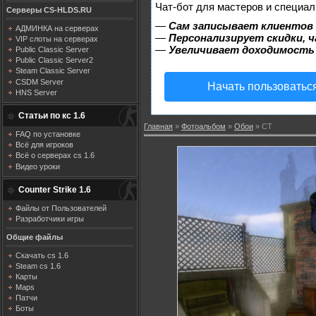
Чат-бот для мастеров и специал
Серверы CS-HLDS.RU
—
Сам записывает клиентов 
АДМИНКА на серверах
—
Персонализирует скидки, ч
VIP слоты на серверах
—
Увеличивает доходимость
Public Classic Server
Public Classic Server2
Steam Classic Server
CSDM Server
Начать пользоватьс
HNS Server
Статьи по кс 1.6
Главная
»
Фотоальбом
»
Обои
» CT
FAQ по установке
Всё для игроков
Всё о серверах cs 1.6
Видео уроки
Counter Strike 1.6
Файлы от Пользователей
Разработчики игры
Общие файлы
Скачать cs 1.6
Steam cs 1.6
Карты
Maps
Патчи
Боты