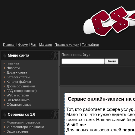
Главная
|
Форум
|
Чат
|
Магазин
|
Платные услуги
|
Топ сайтов
Поиск по сайту:
Меню сайта
Главная
Новости
Друзья сайта
Каталог статей
Каталог файлов
Доска объявлений
FAQ (вопрос/ответ)
Web мастерам
Сервис онлайн-записи на 
Гостевая книга
Обратная связь
Тот, кто работает в сфере услуг
Мало того, что нужно видеть сво
Серверы cs 1.6
визитах тоже. Нашли самый бю
Мониторинг серверов
VisitTime.
VIP Мониторинг в шапке
Для новых пользователей
перв
Ваши серверы