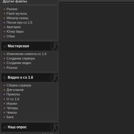
Другие файлы
Разное
Flash мульты
Winamp скины
Песни про cs 1.6
Аватарки
Юзер бары
Обои
Мастерская
Изменение клиента cs 1.6
Создание сервера
Создание видео
Разное
Видео о cs 1.6
Сборка сервера
Для кланов
Приколы
О cs 1.6
Игроки
Читеры
Чемпы
Баги
Наш опрос