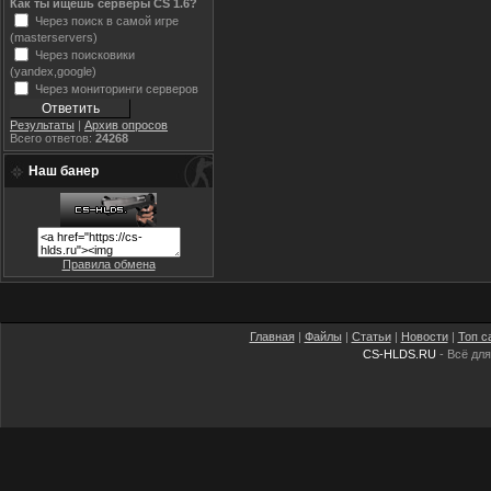
Как ты ищешь серверы CS 1.6?
Через поиск в самой игре
(masterservers)
Через поисковики
(yandex,google)
Через мониторинги серверов
Результаты
|
Архив опросов
Всего ответов:
24268
Наш банер
Правила обмена
Главная
|
Файлы
|
Статьи
|
Новости
|
Топ с
CS-HLDS.RU
- Всё для