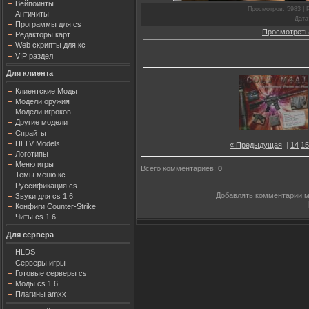
Вейпоинты
Просмотров
: 5983 |
Античиты
Дата
Программы для cs
Просмотреть
Редакторы карт
Web скрипты для кс
VIP раздел
Для клиента
Клиентские Моды
Модели оружия
Модели игроков
Другие модели
Спрайты
HLTV Models
« Предыдущая
|
14
15
Логотипы
Меню игры
Всего комментариев
:
0
Темы меню кс
Руссификация cs
Добавлять комментарии м
Звуки для cs 1.6
Конфиги Counter-Strike
Читы cs 1.6
Для сервера
HLDS
Серверы игры
Готовые серверы cs
Моды cs 1.6
Плагины amxx