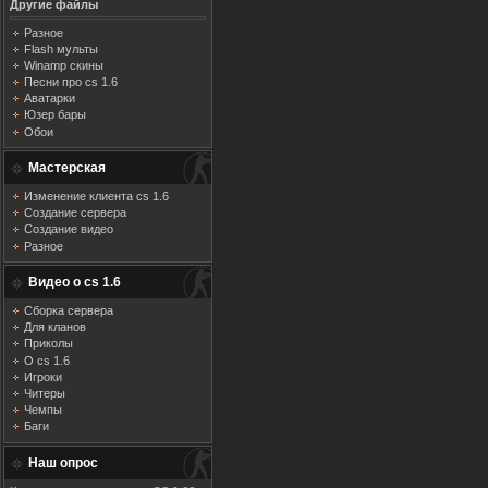
Другие файлы
Разное
Flash мульты
Winamp скины
Песни про cs 1.6
Аватарки
Юзер бары
Обои
Мастерская
Изменение клиента cs 1.6
Создание сервера
Создание видео
Разное
Видео о cs 1.6
Сборка сервера
Для кланов
Приколы
О cs 1.6
Игроки
Читеры
Чемпы
Баги
Наш опрос