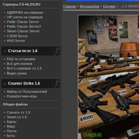
Серверы CS-HLDS.RU
Главная
»
Фотоальбом
»
Оружие
» _-1.6 38698
АДМИНКА на серверах
VIP слоты на серверах
Public Classic Server
Public Classic Server2
Steam Classic Server
CSDM Server
HNS Server
Статьи по кс 1.6
FAQ по установке
Всё для игроков
Всё о серверах cs 1.6
Видео уроки
Counter Strike 1.6
Файлы от Пользователей
Разработчики игры
Общие файлы
Скачать cs 1.6
Steam cs 1.6
Карты
Maps
Патчи
Боты