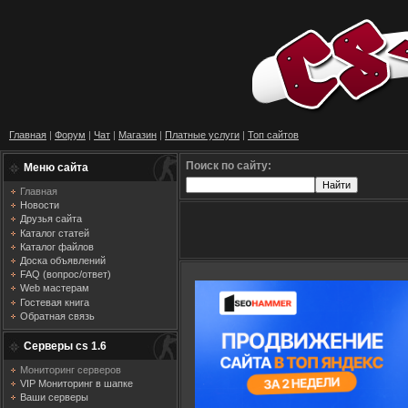
Главная
|
Форум
|
Чат
|
Магазин
|
Платные услуги
|
Топ сайтов
Поиск по сайту:
Меню сайта
Главная
Новости
Друзья сайта
Каталог статей
Каталог файлов
Доска объявлений
FAQ (вопрос/ответ)
Web мастерам
Гостевая книга
Обратная связь
Серверы cs 1.6
Мониторинг серверов
VIP Мониторинг в шапке
Ваши серверы