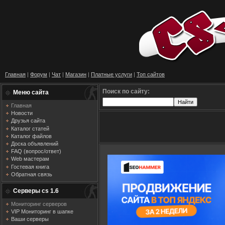
Главная
|
Форум
|
Чат
|
Магазин
|
Платные услуги
|
Топ сайтов
Поиск по сайту:
Меню сайта
Главная
Новости
Друзья сайта
Каталог статей
Каталог файлов
Доска объявлений
FAQ (вопрос/ответ)
Web мастерам
Гостевая книга
Обратная связь
Серверы cs 1.6
Мониторинг серверов
VIP Мониторинг в шапке
Ваши серверы