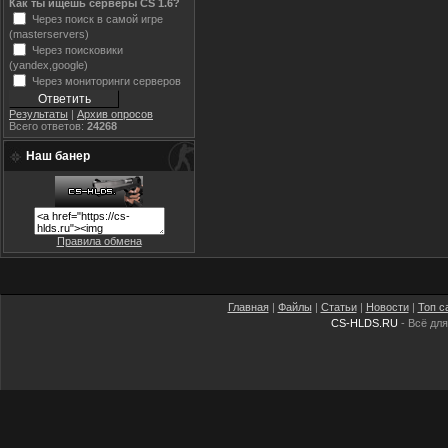
Как ты ищешь серверы CS 1.6?
Через поиск в самой игре
(masterservers)
Через поисковики
(yandex,google)
Через мониторинги серверов
Результаты
|
Архив опросов
Всего ответов:
24268
Наш банер
Правила обмена
Главная
|
Файлы
|
Статьи
|
Новости
|
Топ с
CS-HLDS.RU
- Всё для