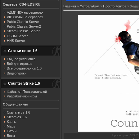
Серверы CS-HLDS.RU
Главная
»
Фотоальбом
»
Просто Контра
» Хедш
АДМИНКА на серверах
VIP слоты на серверах
Public Classic Server
Public Classic Server2
Steam Classic Server
CSDM Server
HNS Server
Статьи по кс 1.6
FAQ по установке
Всё для игроков
Всё о серверах cs 1.6
Видео уроки
Counter Strike 1.6
Файлы от Пользователей
Разработчики игры
Общие файлы
Скачать cs 1.6
Steam cs 1.6
Карты
Maps
Патчи
Просмотров
: 10352 
Боты