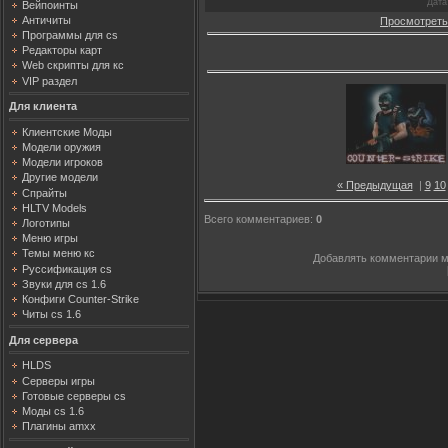
Дата
Вейпоинты
Античиты
Просмотреть
Программы для cs
Редакторы карт
Web скрипты для кс
VIP раздел
Для клиента
Клиентские Моды
Модели оружия
Модели игроков
Другие модели
« Предыдущая
|
9
10
Спрайты
HLTV Models
Всего комментариев
:
0
Логотипы
Меню игры
Темы меню кс
Добавлять комментарии м
Руссификация cs
Звуки для cs 1.6
Конфиги Counter-Strike
Читы cs 1.6
Для сервера
HLDS
Серверы игры
Готовые серверы cs
Моды cs 1.6
Плагины amxx