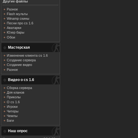
Другие файлы
Разное
Flash мульты
Winamp скины
Песни про cs 1.6
Аватарки
Юзер бары
Обои
Мастерская
Изменение клиента cs 1.6
Создание сервера
Создание видео
Разное
Видео о cs 1.6
Сборка сервера
Для кланов
Приколы
О cs 1.6
Игроки
Читеры
Чемпы
Баги
Наш опрос