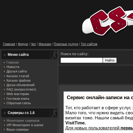
Главная
|
Форум
|
Чат
|
Магазин
|
Платные услуги
|
Топ сайтов
Поиск по сайту:
Меню сайта
Главная
Новости
Друзья сайта
Каталог статей
Каталог файлов
Доска объявлений
FAQ (вопрос/ответ)
Web мастерам
Сервис онлайн-записи на 
Гостевая книга
Обратная связь
Тот, кто работает в сфере услуг
Мало того, что нужно видеть сво
Серверы cs 1.6
визитах тоже. Нашли самый бю
Мониторинг серверов
VisitTime.
VIP Мониторинг в шапке
Для новых пользователей
перв
Ваши серверы