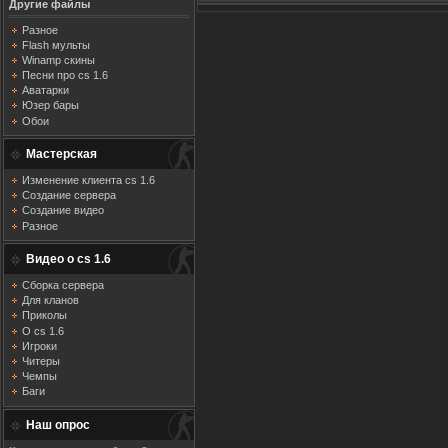
Другие файлы
Разное
Flash мульты
Winamp скины
Песни про cs 1.6
Аватарки
Юзер бары
Обои
Мастерская
Изменение клиента cs 1.6
Создание сервера
Создание видео
Разное
Видео о cs 1.6
Сборка сервера
Для кланов
Приколы
О cs 1.6
Игроки
Читеры
Чемпы
Баги
Наш опрос