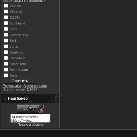
Какие моды ты любишь?
Classic
Warcraft
CSDM
GunGame
HNS
Zombie Mod
Surf
Jump
Deathrun
DiabloMod
SuperHero
Soccer Jam
Knife
Результаты
|
Архив опросов
Всего ответов:
115074
Наш банер
Правила обмена