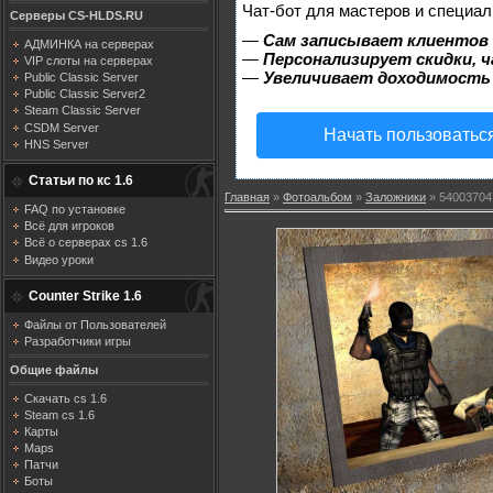
Чат-бот для мастеров и специал
Серверы CS-HLDS.RU
—
Сам записывает клиентов 
АДМИНКА на серверах
—
Персонализирует скидки, ч
VIP слоты на серверах
—
Увеличивает доходимость
Public Classic Server
Public Classic Server2
Steam Classic Server
CSDM Server
Начать пользоватьс
HNS Server
Статьи по кс 1.6
Главная
»
Фотоальбом
»
Заложники
» 54003704
FAQ по установке
Всё для игроков
Всё о серверах cs 1.6
Видео уроки
Counter Strike 1.6
Файлы от Пользователей
Разработчики игры
Общие файлы
Скачать cs 1.6
Steam cs 1.6
Карты
Maps
Патчи
Боты