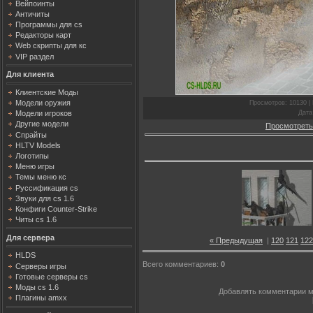
Вейпоинты
Античиты
Программы для cs
Редакторы карт
Web скрипты для кс
VIP раздел
Для клиента
Клиентские Моды
Модели оружия
Просмотров
: 10130 |
Дата
Модели игроков
Другие модели
Просмотреть
Спрайты
HLTV Models
Логотипы
Меню игры
Темы меню кс
Руссификация cs
Звуки для cs 1.6
Конфиги Counter-Strike
Читы cs 1.6
Для сервера
« Предыдущая
|
120
121
122
HLDS
Всего комментариев
:
0
Серверы игры
Готовые серверы cs
Моды cs 1.6
Добавлять комментарии м
Плагины amxx