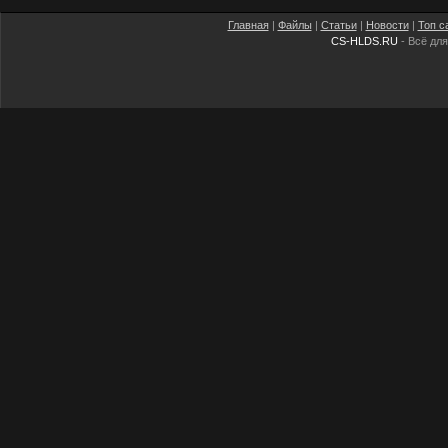
Главная
|
Файлы
|
Статьи
|
Новости
|
Топ с
CS-HLDS.RU
- Всё для