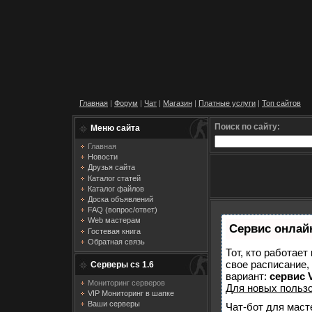
Главная
|
Форум
|
Чат
|
Магазин
|
Платные услуги
|
Топ сайтов
Поиск по сайту:
Меню сайта
Главная
Новости
Друзья сайта
Каталог статей
Каталог файлов
Доска объявлений
FAQ (вопрос/ответ)
Web мастерам
Сервис онлайн
Гостевая книга
Обратная связь
Тот, кто работает
свое расписание,
Серверы cs 1.6
вариант:
сервис V
Мониторинг серверов
Для новых польз
VIP Мониторинг в шапке
Ваши серверы
Чат-бот для маст