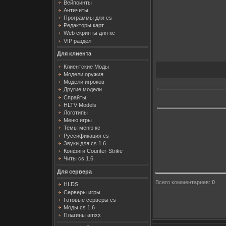
Вейпоинты
Античиты
Программы для cs
Редакторы карт
Web скрипты для кс
VIP раздел
Для клиента
Клиентские Моды
Модели оружия
Модели игроков
Другие модели
Спрайты
HLTV Models
Логотипы
Меню игры
Темы меню кс
Руссификация cs
Звуки для cs 1.6
Конфиги Counter-Strike
Читы cs 1.6
Для сервера
Всего комментариев
:
0
HLDS
Серверы игры
Готовые серверы cs
Моды cs 1.6
Плагины amxx