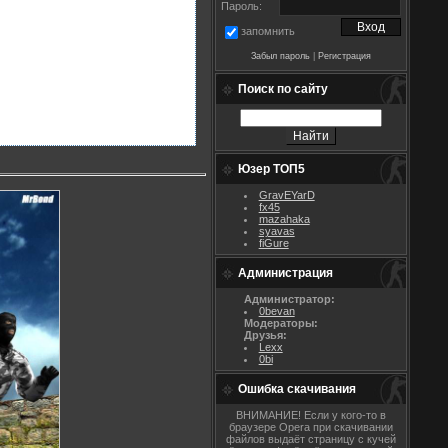
Пароль:
запомнить
Забыл пароль
|
Регистрация
Поиск по сайту
Юзер ТОП5
GravEYarD
fx45
mazahaka
syavas
fiGure
Администрация
Администратор:
0bevan
Модераторы:
Друзья:
Lexx
0bi
Ошибка скачивания
ВНИМАНИЕ! Если у кого-то в
браузере Opera при скачивании
файлов выдаёт страницу с кучей