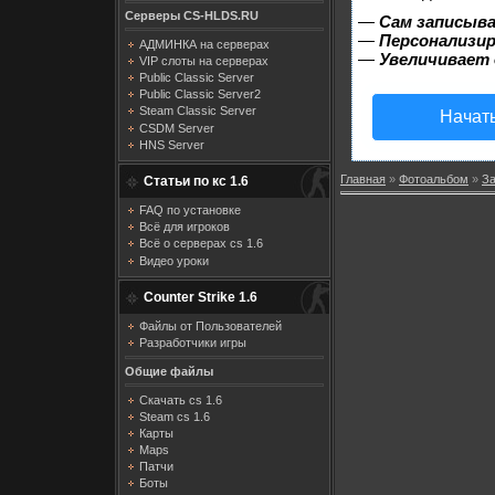
Серверы CS-HLDS.RU
—
Сам записыва
—
Персонализир
АДМИНКА на серверах
—
Увеличивает
VIP слоты на серверах
Public Classic Server
Public Classic Server2
Steam Classic Server
Начат
CSDM Server
HNS Server
Главная
»
Фотоальбом
»
З
Статьи по кс 1.6
FAQ по установке
Всё для игроков
Всё о серверах cs 1.6
Видео уроки
Counter Strike 1.6
Файлы от Пользователей
Разработчики игры
Общие файлы
Скачать cs 1.6
Steam cs 1.6
Карты
Maps
Патчи
Боты