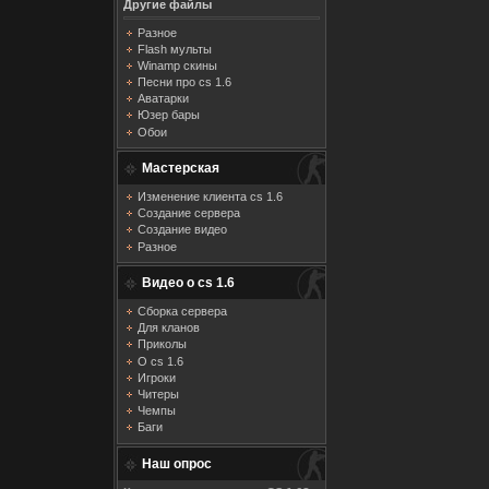
Другие файлы
Разное
Flash мульты
Winamp скины
Песни про cs 1.6
Аватарки
Юзер бары
Обои
Мастерская
Изменение клиента cs 1.6
Создание сервера
Создание видео
Разное
Видео о cs 1.6
Сборка сервера
Для кланов
Приколы
О cs 1.6
Игроки
Читеры
Чемпы
Баги
Наш опрос