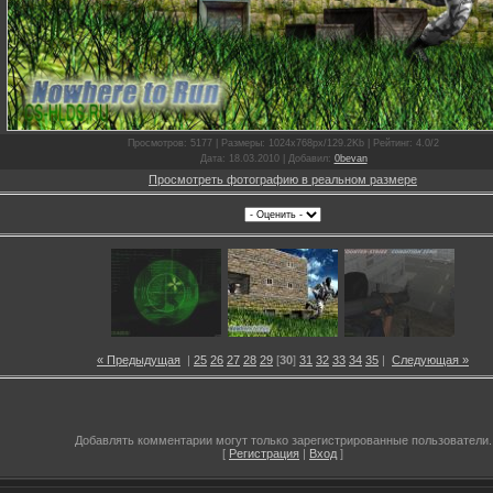
Просмотров
: 5177 |
Размеры
: 1024x768px/129.2Kb |
Рейтинг
: 4.0/2
Дата
: 18.03.2010 |
Добавил
:
0bevan
Просмотреть фотографию в реальном размере
« Предыдущая
|
25
26
27
28
29
[
30
]
31
32
33
34
35
|
Следующая »
Добавлять комментарии могут только зарегистрированные пользователи.
[
Регистрация
|
Вход
]