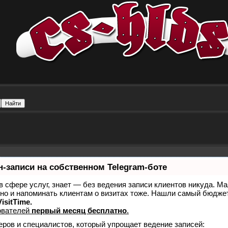
-записи на собственном Telegram-боте
 в сфере услуг, знает — без ведения записи клиентов никуда. Ма
 но и напоминать клиентам о визитах тоже. Нашли самый бюдж
isitTime.
ователей
первый месяц бесплатно
.
еров и специалистов, который упрощает ведение записей: