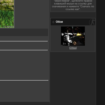
"иероглифов", щёлкните правой
клавишей мыши на ссылку для
скачивания и нажмите "Скачать по
ссылке как".
Обои
[
Обои
]