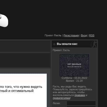
Привет
Гость
|
Регистрация
|
Вход
|
RSS
Вы вошли как:
Привет: Гость
Суббота - 15.01.2022
Время - 21:20
ло того, что нужно видеть
Гость, мы рады Вас видеть.
Пожалуйста, зарегистрируйтесь
етный и оптимальный
или авторизуйтесь, чтобы
воспользоваться
правами
и
привилегиями
!
Логин: