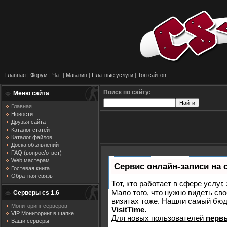
Главная
|
Форум
|
Чат
|
Магазин
|
Платные услуги
|
Топ сайтов
Поиск по сайту:
Меню сайта
Главная
Новости
Друзья сайта
Каталог статей
Каталог файлов
Доска объявлений
FAQ (вопрос/ответ)
Web мастерам
Сервис онлайн-записи на 
Гостевая книга
Обратная связь
Тот, кто работает в сфере услуг
Мало того, что нужно видеть сво
Серверы cs 1.6
визитах тоже. Нашли самый бю
Мониторинг серверов
VisitTime.
VIP Мониторинг в шапке
Для новых пользователей
перв
Ваши серверы