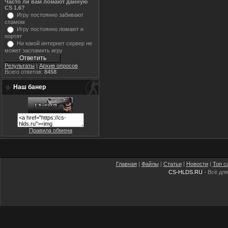
Часто ли вам ломают данную
CS 1.6?
Игру постоянно забивают
спамом
Игру постоянно ломают и
портят
Ни какой интернет сервер не
может заспамить игру
Результаты
|
Архив опросов
Всего ответов:
8458
Наш банер
Правила обмена
Главная
|
Файлы
|
Статьи
|
Новости
|
Топ с
CS-HLDS.RU
- Всё для