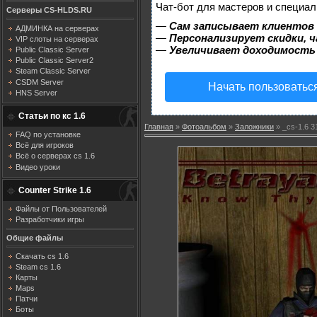
Чат-бот для мастеров и специал
Серверы CS-HLDS.RU
—
Сам записывает клиентов 
АДМИНКА на серверах
—
Персонализирует скидки, ч
VIP слоты на серверах
—
Увеличивает доходимость
Public Classic Server
Public Classic Server2
Steam Classic Server
CSDM Server
Начать пользоватьс
HNS Server
Статьи по кс 1.6
Главная
»
Фотоальбом
»
Заложники
» _cs-1.6 3
FAQ по установке
Всё для игроков
Всё о серверах cs 1.6
Видео уроки
Counter Strike 1.6
Файлы от Пользователей
Разработчики игры
Общие файлы
Скачать cs 1.6
Steam cs 1.6
Карты
Maps
Патчи
Боты