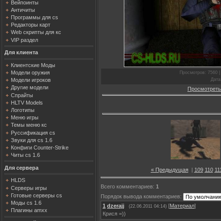
Вейпоинты
Античиты
Программы для cs
Редакторы карт
Web скрипты для кс
VIP раздел
Для клиента
Клиентские Моды
Модели оружия
Просмотров
: 7560 
Дата
Модели игроков
Другие модели
Просмотреть
Спрайты
HLTV Models
Логотипы
Меню игры
Темы меню кс
Руссификация cs
Звуки для cs 1.6
Конфиги Counter-Strike
Читы cs 1.6
Для сервера
« Предыдущая
|
109
110
11
HLDS
Всего комментариев
:
1
Серверы игры
Готовые серверы cs
Порядок вывода комментариев:
Моды cs 1.6
1
dzerajj
[
Материал
]
(22.06.2011 04:14)
Плагины amxx
Крися =))