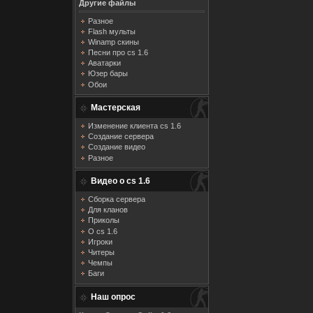
Другие файлы
Разное
Flash мульты
Winamp скины
Песни про cs 1.6
Аватарки
Юзер бары
Обои
Мастерская
Изменение клиента cs 1.6
Создание сервера
Создание видео
Разное
Видео о cs 1.6
Сборка сервера
Для кланов
Приколы
О cs 1.6
Игроки
Читеры
Чемпы
Баги
Наш опрос