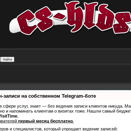
-записи на собственном Telegram-боте
 в сфере услуг, знает — без ведения записи клиентов никуда. Ма
 но и напоминать клиентам о визитах тоже. Нашли самый бюдж
isitTime.
ователей
первый месяц бесплатно
.
еров и специалистов, который упрощает ведение записей: