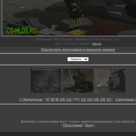
Просмотров
: 6426 |
Размеры
: 800x600px/207.1Kb |
Рейтинг
: 4.0/7
Дата
: 18.03.2010 |
Добавил
:
0bevan
Просмотреть фотографию в реальном размере
« Предыдущая
|
97
98
99
100
101
[
102
]
103
104
105
106
107
|
Следующая 
Добавлять комментарии могут только зарегистрированные пользователи.
[
Регистрация
|
Вход
]