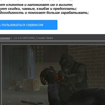
ет клиентов и напоминает им о визите;
ует скидки, чаевые, кэшбэк и предоплаты;
 доходимость и помогает больше зарабатывать;
ь пользоваться сервисом
аложники
» _cs-1.6 340713092_Counter-Strike