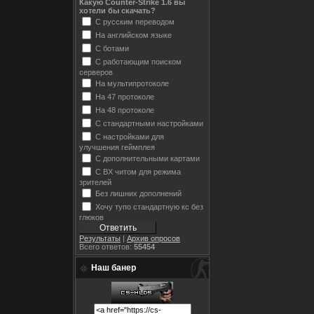
Какую Counter-Strike 1.6 вы
хотели бы скачать?
С русским переводом
На английском языке
С ботами
С работающим поиском
серверов
На мультипротоколе
На 47 протоколе
На 48 протоколе
С стандартными настройками
С настройками для
улучшения геймплея
С дополнительными картами
С ВХ читом для режима
зрителей
Без лишних дополнений
Хочу тупо стандартную кс без
глюков
Результаты
|
Архив опросов
Всего ответов:
55454
Наш банер