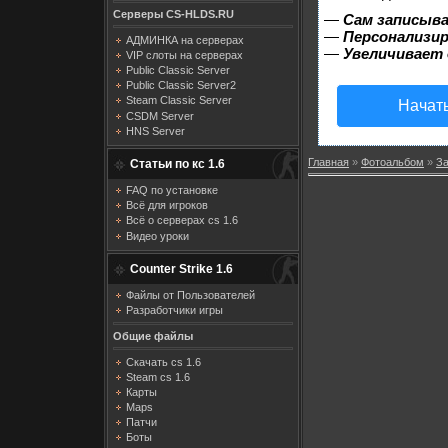
Серверы CS-HLDS.RU
—
Сам записыва
—
Персонализир
АДМИНКА на серверах
—
Увеличивает
VIP слоты на серверах
Public Classic Server
Public Classic Server2
Steam Classic Server
Начат
CSDM Server
HNS Server
Главная
»
Фотоальбом
»
З
Статьи по кс 1.6
FAQ по установке
Всё для игроков
Всё о серверах cs 1.6
Видео уроки
Counter Strike 1.6
Файлы от Пользователей
Разработчики игры
Общие файлы
Скачать cs 1.6
Steam cs 1.6
Карты
Maps
Патчи
Боты