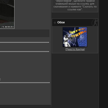
"иероглифов", щёлкните правой
клавишей мыши на ссылку для
скачивания и нажмите "Скачать по
ссылке как".
Обои
[
Просто Контра
]
»