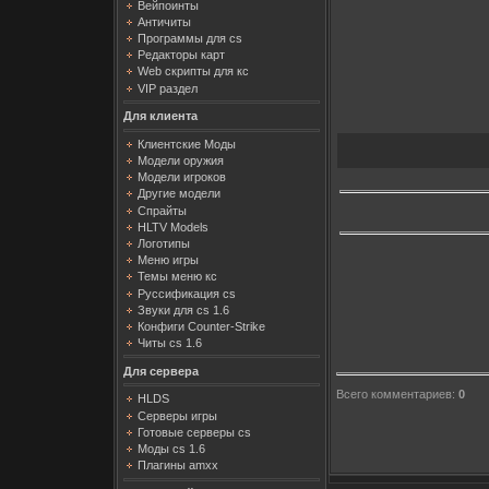
Вейпоинты
Античиты
Программы для cs
Редакторы карт
Web скрипты для кс
VIP раздел
Для клиента
Клиентские Моды
Модели оружия
Модели игроков
Другие модели
Спрайты
HLTV Models
Логотипы
Меню игры
Темы меню кс
Руссификация cs
Звуки для cs 1.6
Конфиги Counter-Strike
Читы cs 1.6
Для сервера
Всего комментариев
:
0
HLDS
Серверы игры
Готовые серверы cs
Моды cs 1.6
Плагины amxx