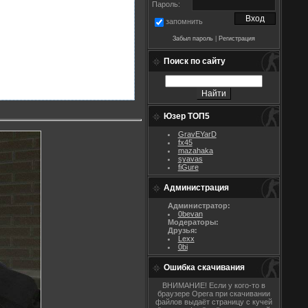
Пароль:
запомнить
Забыл пароль
|
Регистрация
Поиск по сайту
Юзер ТОП5
GravEYarD
fx45
mazahaka
syavas
fiGure
Администрация
Администратор:
0bevan
Модераторы:
Друзья:
Lexx
0bi
Ошибка скачивания
ВНИМАНИЕ! Если у кого-то в
браузере Opera при скачивании
файлов выдаёт страницу с кучей