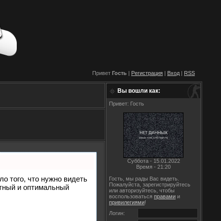
Привет
Гость
|
Регистрация
|
Вход
|
RSS
Вы вошли как:
Привет: Гость
Суббота - 15.01.2022
Время - 21:20
ло того, что нужно видеть
Гость, мы рады Вас видеть.
Пожалуйста, зарегистрируйтесь
етный и оптимальный
или авторизуйтесь, чтобы
воспользоваться
правами
и
привилегиями
!
Логин: