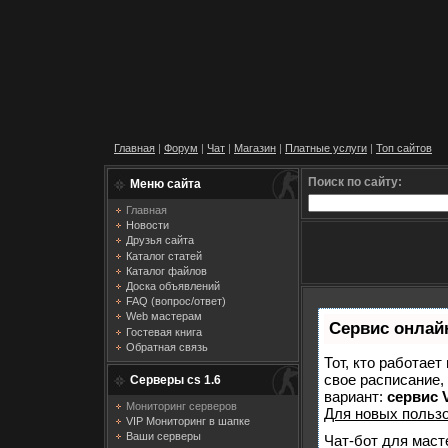
Главная
|
Форум
|
Чат
|
Магазин
|
Платные услуги
|
Топ сайтов
Поиск по сайту:
Меню сайта
Главная
Новости
Друзья сайта
Каталог статей
Каталог файлов
Доска объявлений
FAQ (вопрос/ответ)
Web мастерам
Сервис онлайн
Гостевая книга
Обратная связь
Тот, кто работает
свое расписание,
Серверы cs 1.6
вариант:
сервис V
Мониторинг серверов
Для новых польз
VIP Мониторинг в шапке
Ваши серверы
Чат-бот для маст