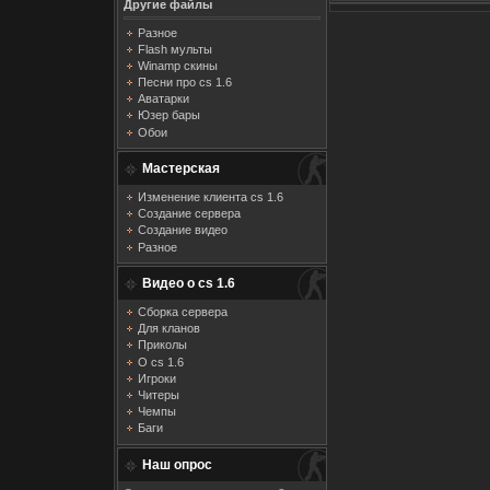
Другие файлы
Разное
Flash мульты
Winamp скины
Песни про cs 1.6
Аватарки
Юзер бары
Обои
Мастерская
Изменение клиента cs 1.6
Создание сервера
Создание видео
Разное
Видео о cs 1.6
Сборка сервера
Для кланов
Приколы
О cs 1.6
Игроки
Читеры
Чемпы
Баги
Наш опрос