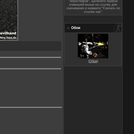
"иероглифов", щёлкните правой
клавишей мыши на ссылку для
скачивания и нажмите "Скачать по
ссылке как".
Обои
[
Обои
]