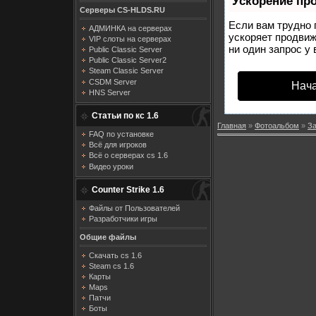
Ускорение пр
Серверы CS-HLDS.RU
Если вам трудно 
АДМИНКА на серверах
ускоряет продвиж
VIP слоты на серверах
ни один запрос у 
Public Classic Server
Public Classic Server2
Steam Classic Server
CSDM Server
Нача
HNS Server
Статьи по кс 1.6
Главная
»
Фотоальбом
»
З
FAQ по установке
Всё для игроков
Всё о серверах cs 1.6
Видео уроки
Counter Strike 1.6
Файлы от Пользователей
Разработчики игры
Общие файлы
Скачать cs 1.6
Steam cs 1.6
Карты
Maps
Патчи
Боты