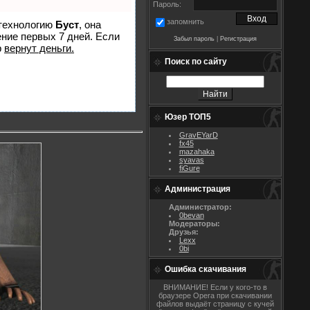
Пароль:
запомнить
 технологию
Буст
, она
ение первых 7 дней. Если
Забыл пароль
|
Регистрация
р
вернут деньги.
Поиск по сайту
Юзер ТОП5
GravEYarD
fx45
mazahaka
syavas
fiGure
Администрация
Администратор:
0bevan
Модераторы:
Друзья:
Lexx
0bi
Ошибка скачивания
ВНИМАНИЕ! Если у кого-то в
браузере Opera при скачивании
файлов выдаёт страницу с кучей