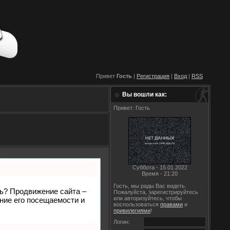
Привет
Гость
|
Регистрация
|
Вход
|
RSS
Вы вошли как:
Привет: Гость
Суббота - 15.01.2022
Время - 21:20
Гость, мы рады Вас видеть.
ть? Продвижение сайта –
Пожалуйста, зарегистрируйтесь
или авторизуйтесь, чтобы
ние его посещаемости и
воспользоваться
правами
и
привилегиями
!
Логин: