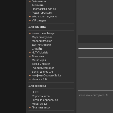
Вейпоинты
Античиты
Программы для cs
Редакторы карт
Web скрипты для кс
VIP раздел
Для клиента
Клиентские Моды
Модели оружия
Модели игроков
Другие модели
Спрайты
HLTV Models
Логотипы
Меню игры
Темы меню кс
Руссификация cs
Звуки для cs 1.6
Конфиги Counter-Strike
Читы cs 1.6
Для сервера
HLDS
Всего комментариев
:
0
Серверы игры
Готовые серверы cs
Моды cs 1.6
Плагины amxx