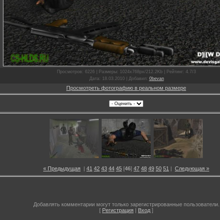
Просмотров
: 6226 |
Размеры
: 1024x768px/212.2Kb |
Рейтинг
: 4.7/3
Дата
: 18.03.2010 |
Добавил
:
0bevan
Просмотреть фотографию в реальном размере
« Предыдущая
|
41
42
43
44
45
[
46
]
47
48
49
50
51
|
Следующая »
Добавлять комментарии могут только зарегистрированные пользователи.
[
Регистрация
|
Вход
]