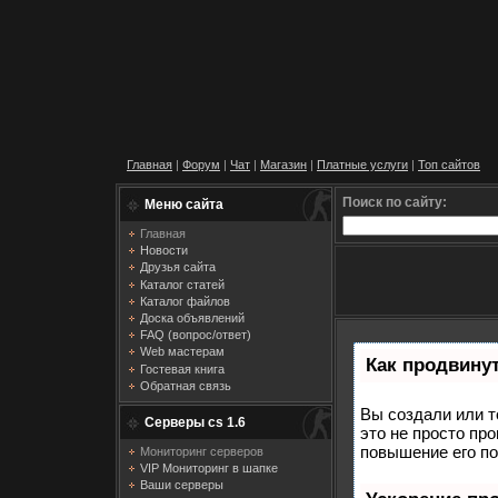
Главная
|
Форум
|
Чат
|
Магазин
|
Платные услуги
|
Топ сайтов
Поиск по сайту:
Меню сайта
Главная
Новости
Друзья сайта
Каталог статей
Каталог файлов
Доска объявлений
FAQ (вопрос/ответ)
Web мастерам
Как продвинут
Гостевая книга
Обратная связь
Вы создали или т
Серверы cs 1.6
это не просто пр
повышение его по
Мониторинг серверов
VIP Мониторинг в шапке
Ваши серверы