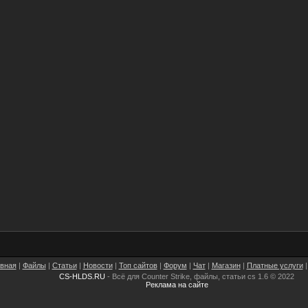
авная
|
Файлы
|
Статьи
|
Новости
|
Топ сайтов
|
Форум
|
Чат
|
Магазин
|
Платные услуги
CS-HLDS.RU
- Всё для Counter Strike, файлы, статьи cs 1.6 © 2022
Реклама на сайте