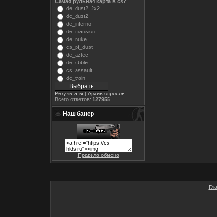
Самая рульная карта в cs?
de_dust2_2x2
de_dust2
de_inferno
de_mansion
de_nuke
cs_pf_dust
de_aztec
de_cbble
cs_assault
de_train
Результаты
|
Архив опросов
Всего ответов:
127955
Наш банер
Правила обмена
Гл