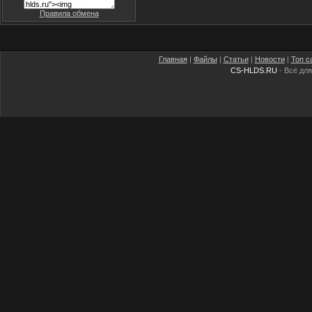
Правила обмена
Главная
|
Файлы
|
Статьи
|
Новости
|
Топ с
CS-HLDS.RU
- Всё для