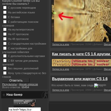
Какую Counter-Strike 1.6 вы
хотели бы скачать?
С русским переводом
На английском языке
С ботами
С работающим поиском
серверов
На мультипротоколе
На 47 протоколе
На 48 протоколе
С стандартными настройками
Хитрости в игре
| Просмотров: 21240 | Добавил:
0beva
С настройками для
улучшения геймплея
Как писать в чате CS 1.6 други
С дополнительными картами
С ВХ читом для режима
зрителей
Без лишних дополнений
Хитрости в игре
| Просмотров: 18757 | Добавил:
0beva
Хочу тупо стандартную кс без
глюков
Выражения или жаргон CS 1.6
Результаты
|
Архив опросов
Кто хочет быть в теме, вам сюда
Всего ответов:
55454
Хитрости в игре
| Просмотров: 16944 | Добавил:
0beva
Наш банер