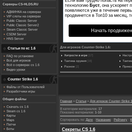
Если вам трудно попасть на пер
Серверы CS-HLDS.RU
технологию
Буст
, она ускоряет 
появляются уже в течение первых
АДМИНКА на серверах
продвинется в Топ10 за месяц, т
VIP слоты на серверах
Public Classic Server
Public Classic Server2
Steam Classic Server
Начать продвижен
CSDM Server
HNS Server
Для игроков Counter-Strike 1.6:
Статьи по кс 1.6
Хитрости в игре
Настр
[17]
FAQ по установке
Всё для игроков
Тактика оружия
Тактик
[16]
Всё о серверах cs 1.6
Разное
Прико
[2]
Видео уроки
Counter Strike 1.6
Файлы от Пользователей
Разработчики игры
Общие файлы
Главная
»
Статьи
»
Для игроков Counter-Strike 1
Скачать cs 1.6
В категории материалов
:
17
Steam cs 1.6
Показано материалов
:
1-10
Карты
Сортировать по
:
Дате
·
Названию
·
Рейтингу
·
Maps
Патчи
Секреты CS 1.6
Боты