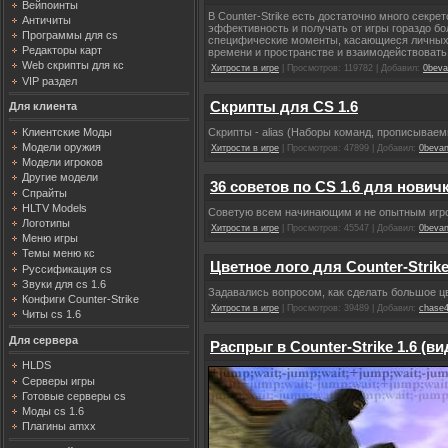
Вейпоинты
В Counter-Strike есть достаточно много секр
Античиты
эффективность и получать от игры гораздо б
Программы для cs
специфические моменты, касающиеся личных к
Редакторы карт
времени и пространстве и взаимодействовать
Web скрипты для кс
Хитрости в игре
| Просмотров: 119782 | Добавил:
0beva
VIP раздел
Скрипты для CS 1.6
Для клиента
Клиентские Моды
Скрипты - alias (Наборы команд, прописываем
Модели оружия
Хитрости в игре
| Просмотров: 47899 | Добавил:
0beva
Модели игроков
Другие модели
36 советов по CS 1.6 для нович
Спрайты
HLTV Models
Советую всем начинающим и не опытным игрок
Логотипы
Хитрости в игре
| Просмотров: 45547 | Добавил:
0beva
Меню игры
Темы меню кс
Цветное лого для Counter-Strike
Руссификация cs
Звуки для cs 1.6
Задавались вопросом, как сделать большое цвет
Конфиги Counter-Strike
Хитрости в игре
| Просмотров: 39489 | Добавил:
chase
Читы cs 1.6
Для сервера
Распрыг в Counter-Strike 1.6 (в
HLDS
Серверы игры
Готовые серверы cs
Моды cs 1.6
Плагины amxx