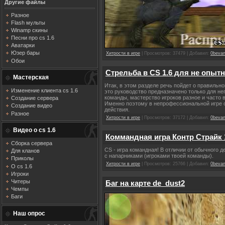
Другие файлы
Разное
Flash мульты
Winamp скины
Песни про cs 1.6
Аватарки
Юзер бары
Хитрости в игре
| Просмотров: 37479 | Добавил:
0beva
Обои
Стрельба в CS 1.6 для не опытн
Мастерская
Итак, в этом разделе речь пойдет о правильно
Изменение клиента cs 1.6
это руководство предназначено только для н
команды, мастерство игроков разное и часто в
Создание сервера
Именно поэтому в непрофессиональной игре о
Создание видео
действия.
Разное
Хитрости в игре
| Просмотров: 37172 | Добавил:
0beva
Видео о cs 1.6
Коммандная игра Контр Страйк 
Сборка сервера
СS - игра командная! В отличии от обычного д
Для кланов
с напарниками (игроками твоей команды).
Приколы
Хитрости в игре
| Просмотров: 25766 | Добавил:
0beva
О cs 1.6
Игроки
Читеры
Баг на карте de_dust2
Чемпы
Баги
Наш опрос