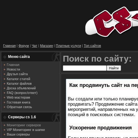
Главная
|
Форум
|
Чат
|
Магазин
|
Платные услуги
|
Топ сайтов
Поиск по сайту:
Меню сайта
Главная
Новости
Друзья сайта
Каталог статей
Каталог файлов
Как продвинуть сайт на п
Доска объявлений
FAQ (вопрос/ответ)
Web мастерам
Вы создали или только планирует
Гостевая книга
продвигать? Продвижение сайта 
Обратная связь
мероприятий, направленных на 
позиций в поисковых системах.
Серверы cs 1.6
Мониторинг серверов
Ускорение продвижения
VIP Мониторинг в шапке
Ваши серверы