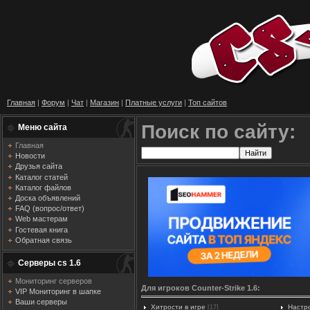
Главная
|
Форум
|
Чат
|
Магазин
|
Платные услуги
|
Топ сайтов
Поиск по сайту:
Меню сайта
Главная
Новости
Друзья сайта
Каталог статей
Каталог файлов
Доска объявлений
FAQ (вопрос/ответ)
Web мастерам
Гостевая книга
Обратная связь
Серверы cs 1.6
Мониторинг серверов
Для игроков Counter-Strike 1.6:
VIP Мониторинг в шапке
Ваши серверы
Хитрости в игре
Настр
[17]