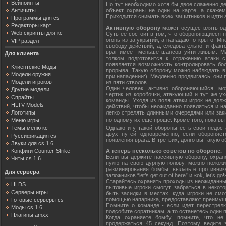
Вейпоинты
Но тут необходимо хотя бы двое слаженно де
Античиты
объект охраны не один на карте, а скажем
Приходится снимать всех защитников и идти 
Программы для cs
Редакторы карт
Активную оборону
может осуществлять оди
Web скрипты для кс
Суть ее состоит в том, что обороняющиеся 
огонь из-за укрытий, а нападают открыто. М
VIP раздел
свободу действий, а, следовательно, и фак
враг имеет меньше шансов уйти живым. Мал
Для клиента
толком подготовится к отражению атаки с
появляется возможность контролировать бо
Клиентские Моды
прорыва. Такую оборону можно наблюдать в 
Модели оружия
при нападении:). Медленно продвигаясь, они 
Модели игроков
из пяти стволов.
Один человек, активно обороняющийся, м
Другие модели
чертик из коробочки, атакующий и тут же у
Спрайты
команды. Уходя из поля атаки игрок не дол
HLTV Models
действий, чтобы неожиданно появляться и на
легко стрелять длинными очередями или зак
Логотипы
по одному их еще проще. Кроме того, пока в
Меню игры
Однако и у такой обороны есть свои недост
Темы меню кс
двух путей одновременно, если обороняет
Руссификация cs
появления врага. В-третьих, долго вы такую 
Звуки для cs 1.6
Конфиги Counter-Strike
А теперь несколько советов по обороне.
Если вы держите пассивную оборону, охран
Читы cs 1.6
пулю на свою дурную голову, можно положит
разминирования бомбы, вылазьте противнику
Для сервера
заложников “let’s get out of here” и «ok, let’s 
Старайтесь охранять проходы из неожиданных
HLDS
пытливые игроки смогут забраться в неко
Серверы игры
быть засидки в местах, куда игроки не смо
помощью напарника, предоставляют преимущ
Готовые серверы cs
Помните о команде - если идет перестрелк
Моды cs 1.6
подсобите соратникам, а то останетесь один 
Плагины amxx
Когда охраняете бомбу, помните, что не
продержаться 45 секунд. Поэтому ведите 