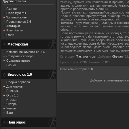
Другие файлы
тактику, пугайте его гранатами и прочим, 
задачу можно считать выполненной. Кстати,
Разное
приятно расстреливать в спины.
Помните о тылах: подкравшийся сзади против
Flash мульты
Если в обороне присутствует снайпер, то о
Winamp скины
защищать снайпера от неожиданностей.
Песни про cs 1.6
Темнота - друг молодежи :). Засады в темноте
Аватарки
не смотрит прямо на вас. Главное - не пото
убежать.
Юзер бары
Если противник ушел живым из засады, то 
Обои
готовы к тому, что бы «держите» этот участок.
Аналогично - лучше не обороняться всей ком
на следующем вас ждет бойня. Несколько гра
Мастерская
И последнее: любая, даже очень хорошо сп
выиграете два-три-пять раундов, однако пото
Изменение клиента cs 1.6
Создание сервера
Категория
:
Тактика игры
|
Добавил
:
0bevan
(22.
Создание видео
Просмотров
:
2330
|
Рейтинг
:
0.0
/
0
Разное
Всего комментариев
:
0
Видео о cs 1.6
Добавлять комментарии м
Сборка сервера
Для кланов
Приколы
О cs 1.6
Игроки
Читеры
Чемпы
Баги
Наш опрос