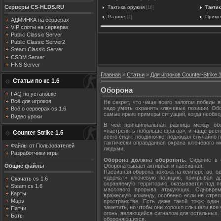
Серверы CS-HLDS.RU
Тактика оружия
Тактик
[16]
Разное
Прико
[2]
АДМИНКА на серверах
VIP слоты на серверах
Public Classic Server
Public Classic Server2
Steam Classic Server
CSDM Server
HNS Server
Главная
»
Статьи
»
Для игроков Counter-Strike 1
Статьи по кс 1.6
Оборона
FAQ по установке
Всё для игроков
Не секрет, что чаще всего залогом победы я
надо уметь охранять ключевые позиции. Обо
Всё о серверах cs 1.6
самые яркие примеры ситуаций, когда необхо
Видео уроки
В чем принципиальная разница между об
«настрелять побольше фрагов», и чаще всег
Counter Strike 1.6
всего сидят поодиночке, поджидая случайно п
тактически оправданная охрана ключевого м
Файлы от Пользователей
людьми.
Разработчики игры
Оборона должна оборонять.
Сидение в с
Общие файлы
Оборона бывает активная и пассивная.
Пассивная оборона похожа на кемперство, од
«держат» ключевую позицию, прикрывая др
Скачать cs 1.6
охраняемую территорию, оказывается под п
Steam cs 1.6
массового прорыва атакующих. Одноврем
Карты
вражескую команду, особенно если не стрел
Maps
пространстве. Есть даже такой трюк: оди
заметить, но чтобы они хорошо слышали все ч
Патчи
огонь, являющийся сигналом для остальных.
Боты
обороняющихся.