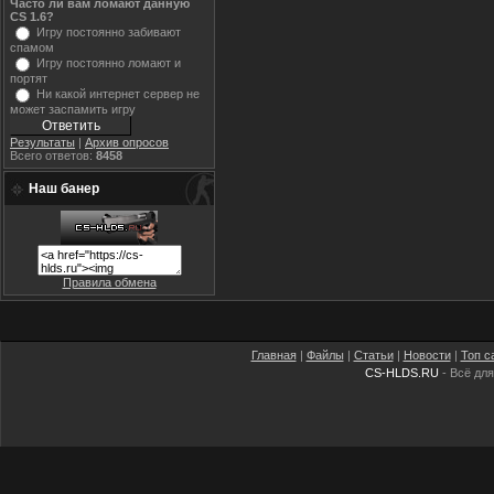
Часто ли вам ломают данную
CS 1.6?
Игру постоянно забивают
спамом
Игру постоянно ломают и
портят
Ни какой интернет сервер не
может заспамить игру
Результаты
|
Архив опросов
Всего ответов:
8458
Наш банер
Правила обмена
Главная
|
Файлы
|
Статьи
|
Новости
|
Топ с
CS-HLDS.RU
- Всё для