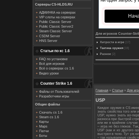
Серверы CS-HLDS.RU
АДМИНКА на серверах
Нача
VIP слоты на серверах
Public Classic Server
Public Classic Server2
Steam Classic Server
Для игроков Counter-Strik
CSDM Server
HNS Server
Хитрости в игре
[17]
Тактика оружия
[16]
Статьи по кс 1.6
Разное
[2]
FAQ по установке
Всё для игроков
Всё о серверах cs 1.6
Видео уроки
Counter Strike 1.6
Главная
»
Статьи
»
Для игр
Файлы от Пользователей
Разработчики игры
USP
Общие файлы
Каждое оружие в CS имее
знать свойства того или 
Скачать cs 1.6
USP, нужно знать во-пер
Steam cs 1.6
разноса при быстрой стр
Карты
или же в крайнем случае 
– игра не без глюков. Та
Maps
USP (как и из другого о
Патчи
выстрел в тело. Тут уж н
Боты
– так называемые свойст