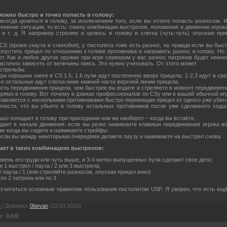
 можно быстро и точно попасть в голову:
всегда целиться в голову, за исключением того, если вы хотите попасть разносом. 
енение ситуации, то есть: смену комбинации выстрелов, положения и движение игрок
и т. д. Я например стреляю и целюсь в голову и слегка (чуть-чуть) опускаю при
 CS (кроме скаута и слонобоя), у пистолета тоже есть разнос, ну правда если вы быст
опустить прицел по отношению к голове противника и направить разнос в голову. Но
ет. Как и любое другое оружие при игре сервером у вас разнос патронов будет немно
астично зависеть от величины пинга. Это нужно учитывать. От этого может
стрельбы.
при хорошем пинге в СS 1.5, 1.6 пули идут постепенно вверх прицела: 1-2,3 идут в ср
се остальные идут слегка ниже нижней части верхней линии прицела.
ость передвижения прицела, чем быстрее вы водите и стреляете в момент передвижени
рямо в голову. Вот почему в дэмках профессионалов по CSу или в вашей обычной игр
равляется с несколькими противниками быстро перемещая прицел от одного уже убито
тности, что вы убьете в голову остальных противников после уже сделанного хедш
ошо попадает в голову при приседании или же наоборот – когда вы встаёте.
дает в начале движения: если вы резко нажимаете клавиши передвижения игрока во
же когда вы сидите и нажимаете стрейфы.
если вы между некоторыми очередями делаете паузу и нажимаете на выстрел снова.
ает в таких комбинациях выстрелов:
овень его груди или чуть выше, и 3-4 метко выпущенных пули сделают свое дело;
1 выстрел / пауза / 2 или 3 выстрела;
/ пауза / 1 (или стреляйте разносом, опуская прицел вниз)
по 2 патрона или по 3
считаться основным правилом пользования пистолетом USP. Я уверен, что есть ещё
я
|
Добавил
:
0bevan
(22.03.2010)
нг
:
0.0
/
0