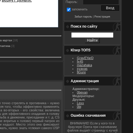
Пароль:
запомнить
Забыл пароль
|
Регистрация
Поиск по сайту
на картах
[18]
тактика
[3]
Юзер ТОП5
GravEYarD
fx45
mazahaka
syavas
fiGure
Администрация
Администратор:
0bevan
Модераторы:
Друзья:
 точно стрелять в противника – нужно
Lexx
 Для того, чтобы эффективно применять
0bi
а во-вторых - его свойства: величина
у для эффективного опадания в голову
Ошибка скачивания
ьба в движении, приседании и т. д. CS
же впритык к голове) первый патрон из
ВНИМАНИЕ! Если у кого-то в
ли хедшот. Место этого она фиксирует
браузере Opera при скачивании
ежать, нужно знать «глюки» самого USP
файлов выдаёт страницу с кучей