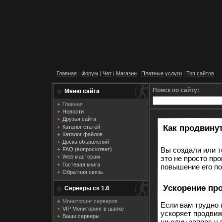
Главная
|
Форум
|
Чат
|
Магазин
|
Платные услуги
|
Топ сайтов
Поиск по сайту:
Меню сайта
Главная
Новости
Друзья сайта
Как продвинут
Каталог статей
Каталог файлов
Доска объявлений
Вы создали или т
FAQ (вопрос/ответ)
Web мастерам
это не просто пр
Гостевая книга
повышение его по
Обратная связь
Ускорение пр
Серверы cs 1.6
Мониторинг серверов
Если вам трудно 
VIP Мониторинг в шапке
ускоряет продвиж
Ваши серверы
ни один запрос у 