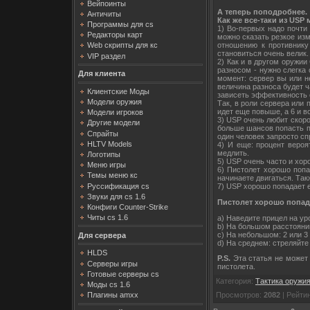
Вейпоинты
А теперь поподробнее.
Античиты
Как же все-таки из USP
Программы для cs
1) Во-первых надо почти 
Редакторы карт
можно сказать резкое изм
отношению к противнику 
Web скрипты для кс
становиться очень велик.
VIP раздел
2) Как и в другом оружии
разносом - нужно слегка 
Для клиента
момент: сервер вы или н
величина разноса будет ч
Клиентские Моды
зависеть эффективность 
Модели оружия
Так, в роли сервера или 
идет еще повыше, а 6 и в
Модели игроков
3) USP очень любит скор
Другие модели
больше шансов попасть п
Спрайты
один человек запросто сп
HLTV Models
4) И еще: процент вероя
медлить.
Логотипы
5) USP очень часто и хор
Меню игры
6) Пистолет хорошо попа
Темы меню кс
начинаете двигаться. Так
Руссификация cs
7) USP хорошо попадает 
Звуки для cs 1.6
Пистолет хорошо попад
Конфиги Counter-Strike
Читы cs 1.6
a) Наведите прицел на ур
b) На большом расстоянии 
c) На небольшом: 2 или 3 
Для сервера
d) На среднем: стреляйте 
HLDS
P.S.
Эта статья не может 
Серверы игры
пистолета.
Готовые серверы cs
Категория
:
Тактика оружи
Моды cs 1.6
Просмотров
:
2082
|
Рейти
Плагины amxx