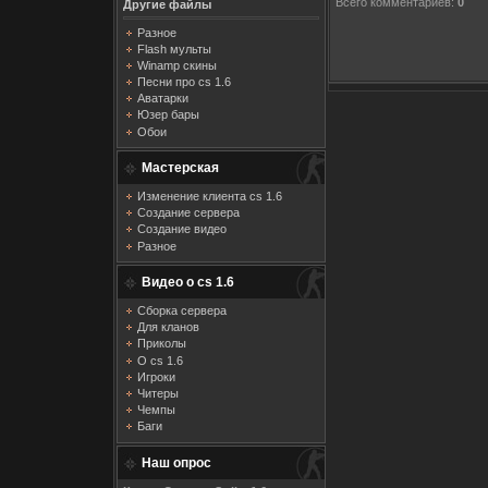
Всего комментариев
:
0
Другие файлы
Разное
Flash мульты
Winamp скины
Песни про cs 1.6
Аватарки
Юзер бары
Обои
Мастерская
Изменение клиента cs 1.6
Создание сервера
Создание видео
Разное
Видео о cs 1.6
Сборка сервера
Для кланов
Приколы
О cs 1.6
Игроки
Читеры
Чемпы
Баги
Наш опрос