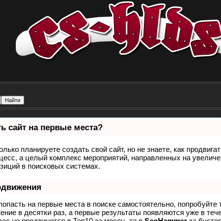
ь сайт на первые места?
олько планируете создать свой сайт, но не знаете, как продвига
оцесс, а целый комплекс мероприятий, направленных на увеличе
зиций в поисковых системах.
одвижения
попасть на первые места в поиске самостоятельно, попробуйте
ение в десятки раз, а первые результаты появляются уже в теч
вас не продвинется в Топ10 за месяц, то в
SeoHammer
за бусте