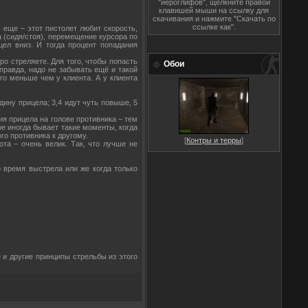
"иероглифов", щёлкните правой
клавишей мыши на ссылку для
скачивания и нажмите "Скачать по
ссылке как".
И еще – этот пистолет любит скорость,
а (сидя/стоя), перемещение курсора по
цел вниз. И тогда процент попадания
ро стреляете. Для того, чтобы попасть
Обои
 правда, надо не забывать ещё и такой
го меньше чем у клиента. А у клиента
едину прицела; 3,4 идут чуть повыше, 5
я прицела на голове противника – тем
е иногда бывает такие моменты, когда
го противника к другому.
[
Контры и терры
]
ота – очень велик. Так, что лучше не
 время выстрела или же когда только
 и другие принципы стрельбы из этого