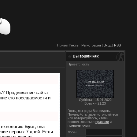
Привет
Гость
|
Регистрация
|
Вход
|
RSS
Вы вошли как:
Привет: Гость
ть? Продвижение сайта –
ние его посещаемости и
Суббота - 15.01.2022
Время - 21:23
Гость, мы рады Вас видеть.
Пожалуйста, зарегистрируйтесь
или авторизуйтесь, чтобы
воспользоваться
правами
и
привилегиями
!
 технологию
Буст
, она
ение первых 7 дней. Если
Логин:
р
вернут деньги.