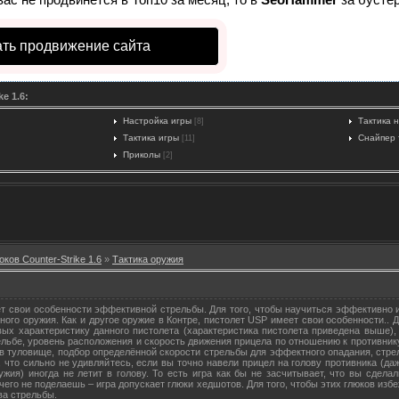
ть продвижение сайта
e 1.6:
Настройка игры
Тактика 
[8]
Тактика игры
Снайпер 
[11]
Приколы
[2]
оков Counter-Strike 1.6
»
Тактика оружия
т свои особенности эффективной стрельбы. Для того, чтобы научиться эффективно и
иного оружия. Как и другое оружие в Контре, пистолет USP имеет свои особенности..
вых характеристику данного пистолета (характеристика пистолета приведена выше), 
ельбе, уровень расположения и скорость движения прицела по отношению к противник
в туловище, подбор определённой скорости стрельбы для эффектного опадания, стрел
к, что сильно не удивляйтесь, если вы точно навели прицел на голову противника (да
ружия) иногда не летит в голову. То есть игра как бы не засчитывает, что вы сдела
ичего не поделаешь – игра допускает глюки хедшотов. Для того, чтобы этих глюков изб
ва стрельбы.