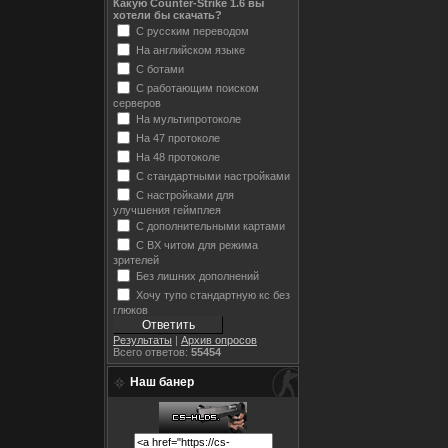
Какую Counter-Strike 1.6 вы
хотели бы скачать?
С русским переводом
На английском языке
С ботами
С работающим поиском
серверов
На мультипротоколе
На 47 протоколе
На 48 протоколе
С стандартными настройками
С настройками для
улучшения геймплея
С дополнительными картами
С ВХ читом для режима
зрителей
Без лишних дополнений
Хочу тупо стандартную кс без
глюков
Результаты
|
Архив опросов
Всего ответов:
55454
Наш банер