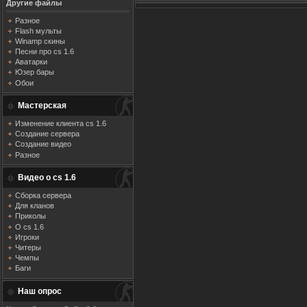
Другие файлы
Разное
Flash мульты
Winamp скины
Песни про cs 1.6
Аватарки
Юзер бары
Обои
Мастерская
Изменение клиента cs 1.6
Создание сервера
Создание видео
Разное
Видео о cs 1.6
Сборка сервера
Для кланов
Приколы
О cs 1.6
Игроки
Читеры
Чемпы
Баги
Наш опрос