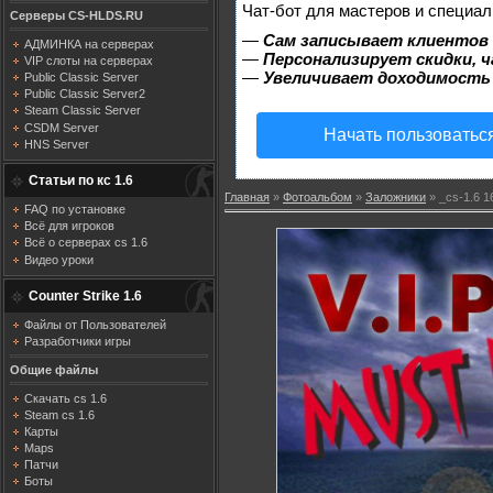
Чат-бот для мастеров и специал
Серверы CS-HLDS.RU
—
Сам записывает клиентов 
АДМИНКА на серверах
—
Персонализирует скидки, ч
VIP слоты на серверах
—
Увеличивает доходимость
Public Classic Server
Public Classic Server2
Steam Classic Server
CSDM Server
Начать пользоватьс
HNS Server
Статьи по кс 1.6
Главная
»
Фотоальбом
»
Заложники
» _cs-1.6 1
FAQ по установке
Всё для игроков
Всё о серверах cs 1.6
Видео уроки
Counter Strike 1.6
Файлы от Пользователей
Разработчики игры
Общие файлы
Скачать cs 1.6
Steam cs 1.6
Карты
Maps
Патчи
Боты