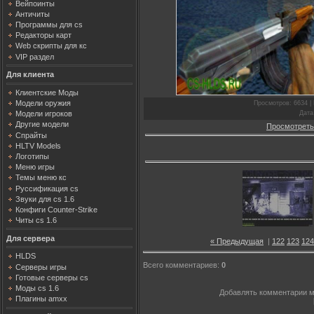
Вейпоинты
Античиты
Программы для cs
Редакторы карт
Web скрипты для кс
VIP раздел
Для клиента
Клиентские Моды
Модели оружия
Просмотров
: 6634 |
Дата
Модели игроков
Другие модели
Просмотреть
Спрайты
HLTV Models
Логотипы
Меню игры
Темы меню кс
Руссификация cs
Звуки для cs 1.6
Конфиги Counter-Strike
Читы cs 1.6
Для сервера
« Предыдущая
|
122
123
124
HLDS
Всего комментариев
:
0
Серверы игры
Готовые серверы cs
Моды cs 1.6
Добавлять комментарии м
Плагины amxx