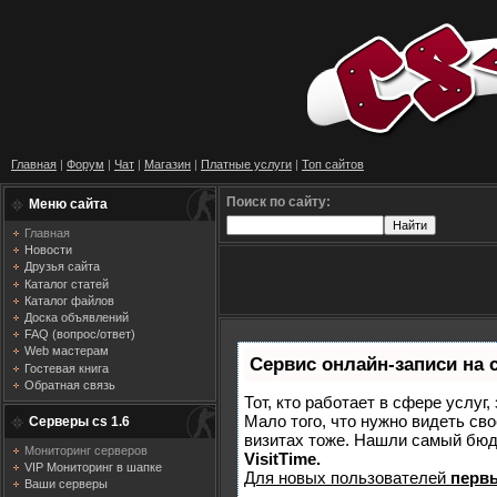
Главная
|
Форум
|
Чат
|
Магазин
|
Платные услуги
|
Топ сайтов
Поиск по сайту:
Меню сайта
Главная
Новости
Друзья сайта
Каталог статей
Каталог файлов
Доска объявлений
FAQ (вопрос/ответ)
Web мастерам
Сервис онлайн-записи на 
Гостевая книга
Обратная связь
Тот, кто работает в сфере услуг
Мало того, что нужно видеть сво
Серверы cs 1.6
визитах тоже. Нашли самый бю
Мониторинг серверов
VisitTime.
VIP Мониторинг в шапке
Для новых пользователей
перв
Ваши серверы