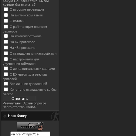
Какую Counter-Strike 1.6 вы
хотели бы скачать?
С русским переводом
На английском языке
С ботами
С работающим поиском
серверов
На мультипротоколе
На 47 протоколе
На 48 протоколе
С стандартными настройками
С настройками для
улучшения геймплея
С дополнительными картами
С ВХ читом для режима
зрителей
Без лишних дополнений
Хочу тупо стандартную кс без
глюков
Результаты
|
Архив опросов
Всего ответов:
55454
Наш банер