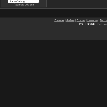
Правила обмена
Главная
|
Файлы
|
Статьи
|
Новости
|
Топ с
CS-HLDS.RU
- Всё для