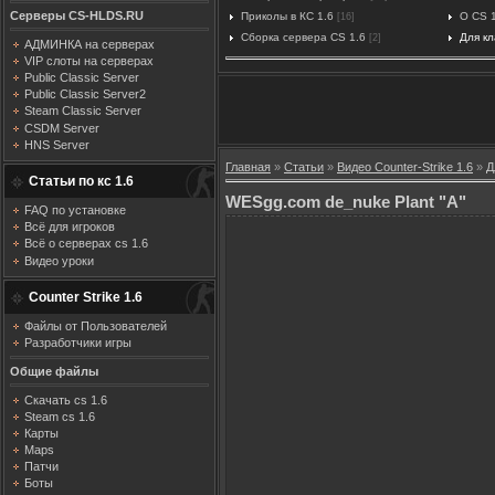
Серверы CS-HLDS.RU
Приколы в КС 1.6
О CS 
[16]
Сборка сервера CS 1.6
Для к
[2]
АДМИНКА на серверах
VIP слоты на серверах
Public Classic Server
Public Classic Server2
Steam Classic Server
CSDM Server
HNS Server
Главная
»
Статьи
»
Видео Counter-Strike 1.6
»
Д
Статьи по кс 1.6
WESgg.com de_nuke Plant "A"
FAQ по установке
Всё для игроков
Всё о серверах cs 1.6
Видео уроки
Counter Strike 1.6
Файлы от Пользователей
Разработчики игры
Общие файлы
Скачать cs 1.6
Steam cs 1.6
Карты
Maps
Патчи
Боты