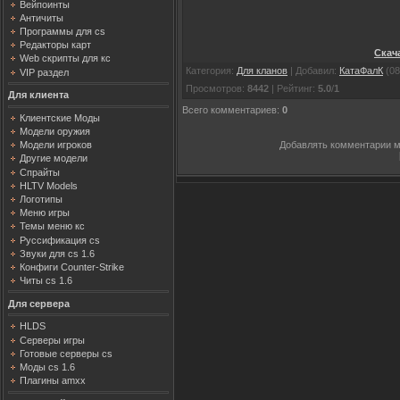
Вейпоинты
Античиты
Программы для cs
Редакторы карт
Скач
Web скрипты для кс
Категория
:
Для кланов
|
Добавил
:
КатаФалК
(08
VIP раздел
Просмотров
:
8442
|
Рейтинг
:
5.0
/
1
Для клиента
Всего комментариев
:
0
Клиентские Моды
Модели оружия
Добавлять комментарии м
Модели игроков
Другие модели
Спрайты
HLTV Models
Логотипы
Меню игры
Темы меню кс
Руссификация cs
Звуки для cs 1.6
Конфиги Counter-Strike
Читы cs 1.6
Для сервера
HLDS
Серверы игры
Готовые серверы cs
Моды cs 1.6
Плагины amxx