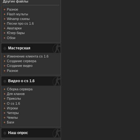
Другие файлы
Разное
Flash мульты
Winamp скины
Песни про cs 1.6
Аватарки
Юзер бары
Обои
Мастерская
Изменение клиента cs 1.6
Создание сервера
Создание видео
Разное
Видео о cs 1.6
Сборка сервера
Для кланов
Приколы
О cs 1.6
Игроки
Читеры
Чемпы
Баги
Наш опрос