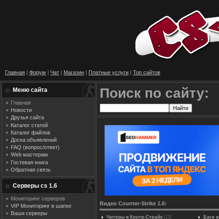
Главная
|
Форум
|
Чат
|
Магазин
|
Платные услуги
|
Топ сайтов
Поиск по сайту:
Меню сайта
Главная
Новости
Друзья сайта
Каталог статей
Каталог файлов
Доска объявлений
FAQ (вопрос/ответ)
Web мастерам
Гостевая книга
Обратная связь
Серверы cs 1.6
Мониторинг серверов
Видео Counter-Strike 1.6:
VIP Мониторинг в шапке
Ваши серверы
Читеры в Контр-Страйк
Баги в
[13]