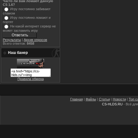
Часто ли вам ломают данную
CS 1.6?
Игру постоянно забивают
спамом
Игру постоянно ломают и
портят
Ни какой интернет сервер не
может заспамить игру
Результаты
|
Архив опросов
Всего ответов:
8458
Наш банер
Правила обмена
Главная
|
Файлы
|
Статьи
|
Новости
|
Топ с
CS-HLDS.RU
- Всё для