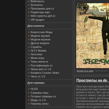
Вейпоинты
Античиты
Программы для cs
Редакторы карт
Web скрипты для кс
VIP раздел
Для клиента
Клиентские Моды
Модели оружия
Модели игроков
Другие модели
Спрайты
HLTV Models
Логотипы
Меню игры
Темы меню кс
Руссификация cs
Звуки для cs 1.6
Хитрости в игре
| Просмотров: 
Конфиги Counter-Strike
Читы cs 1.6
Прострелы на de_
Для сервера
Прострел всегда играл бо
HLDS
большинстве карт можно в
уровня и опыта. Вот где 
Серверы игры
остается лежать там до ко
Готовые серверы cs
вступая с ним в зрительны
Моды cs 1.6
противоположной команды 
Плагины amxx
умелое использование про
первой части данного кре