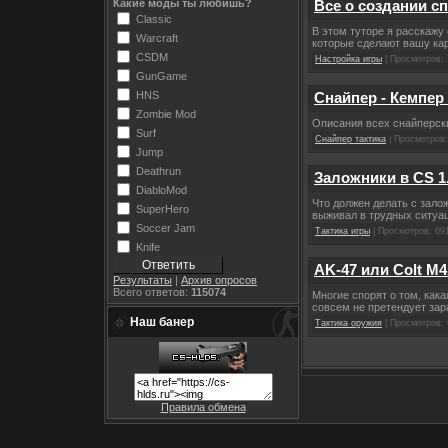
Какие моды ты любишь?
Все о создании с
Classic
В этом туторе я расскажу
Warcraft
которые сделают вашу кар
CSDM
Настройка игры
| Просмотров: 
GunGame
HNS
Снайпер - Кемпер
Zombie Mod
Описания всех снайперских
Surf
Снайпер тактика
| Просмотров:
Jump
Deathrun
Заложники в CS 1
DiabloMod
Что должен делать с зало
SuperHero
выживал в трудных ситу
Soccer Jam
Тактика игры
| Просмотров: 69
Knife
AK-47 или Colt M
Результаты
|
Архив опросов
Всего ответов:
115074
Многие спорят о том, как
совсем не претендует зар
Наш банер
Тактика оружия
| Просмотров: 
Правила обмена