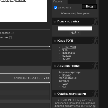
Пароль:
запомнить
Забыл пароль
|
Регистрация
Поиск по сайту
на картах
[18]
тактика
[3]
Юзер ТОП5
GravEYarD
fx45
mazahaka
syavas
fiGure
Администрация
Администратор:
0bevan
Страницы
:
«
1
2
3
4
5
...
7
8
»
Модераторы:
Друзья:
Lexx
0bi
Ошибка скачивания
ВНИМАНИЕ! Если у кого-то в
браузере Opera при скачивании
файлов выдаёт страницу с кучей