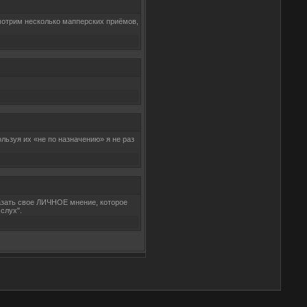
смотрим несколько мапперских приёмов,
льзуя их «не по назначению» я не раз
казать свое ЛИЧНОЕ мнение, которое
слух".