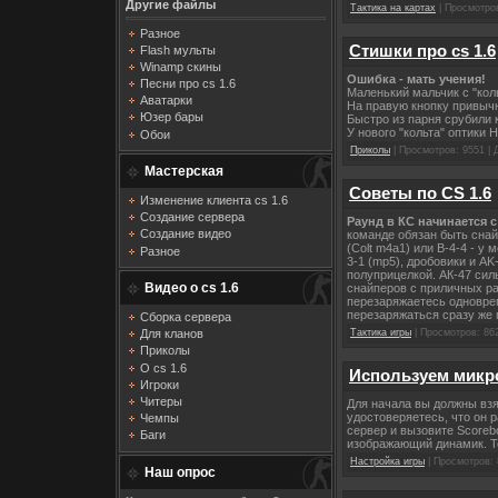
Другие файлы
Тактика на картах
| Просмотров
Разное
Стишки про cs 1.6
Flash мульты
Winamp скины
Ошибка - мать учения!
Песни про cs 1.6
Маленький мальчик с "кол
Аватарки
На правую кнопку привыч
Юзер бары
Быстро из парня срубили к
У нового "кольта" оптики Н
Обои
Приколы
| Просмотров: 9551 |
Мастерская
Советы по CS 1.6
Изменение клиента cs 1.6
Создание сервера
Раунд в КС начинается 
Создание видео
команде обязан быть снайп
(Colt m4a1) или B-4-4 - у
Разное
3-1 (mp5), дробовики и AK
полуприцелкой. АК-47 силь
Видео о cs 1.6
снайперов с приличных ра
перезаряжаетесь одновреме
перезаряжаться сразу же п
Сборка сервера
Для кланов
Тактика игры
| Просмотров: 86
Приколы
О cs 1.6
Используем микр
Игроки
Читеры
Для начала вы должны взят
удостоверяетесь, что он р
Чемпы
сервер и вызовите Scoreb
Баги
изображающий динамик. Теп
Настройка игры
| Просмотров: 
Наш опрос