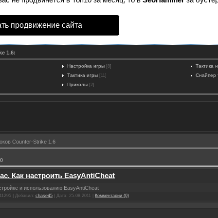
ть продвижение сайта
e 1.6:
Настройка игры
Тактика 
[8]
Тактика игры
Снайпер 
[11]
Приколы
[2]
оков Counter-Strike 1.6
30
ac. Как настроить EasyAntiCheat
тройке и использованию EasyAntiCheat
11295 | Добавил:
chase45
| Дата:
25.08.2011
|
Комментарии (0)