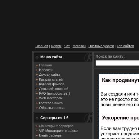
Главная
|
Форум
|
Чат
|
Магазин
|
Платные услуги
|
Топ сайтов
Поиск по сайту:
Меню сайта
Главная
Новости
Друзья сайта
Как продвинут
Каталог статей
Каталог файлов
Доска объявлений
Вы создали или т
FAQ (вопрос/ответ)
Web мастерам
это не просто пр
Гостевая книга
повышение его по
Обратная связь
Ускорение пр
Серверы cs 1.6
Мониторинг серверов
Если вам трудно 
VIP Мониторинг в шапке
ускоряет продвиж
Ваши серверы
ни один запрос у 