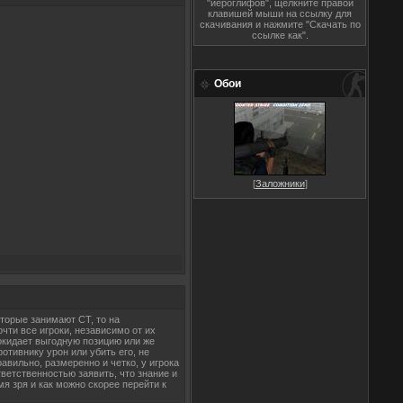
"иероглифов", щёлкните правой
клавишей мыши на ссылку для
скачивания и нажмите "Скачать по
ссылке как".
Обои
[
Заложники
]
торые занимают CT, то на
чти все игроки, независимо от их
покидает выгодную позицию или же
отивнику урон или убить его, не
авильно, размеренно и четко, у игрока
ветственностью заявить, что знание и
я зря и как можно скорее перейти к