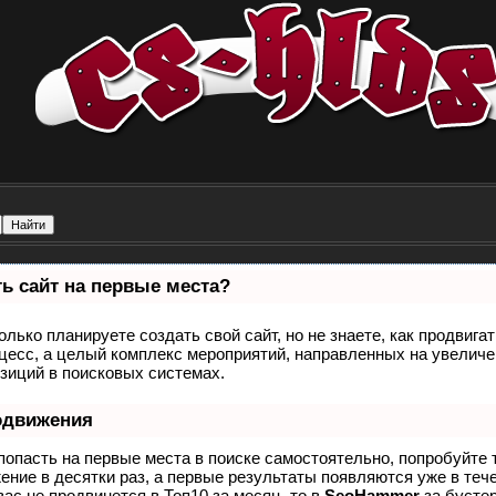
ь сайт на первые места?
олько планируете создать свой сайт, но не знаете, как продвига
оцесс, а целый комплекс мероприятий, направленных на увеличе
зиций в поисковых системах.
одвижения
попасть на первые места в поиске самостоятельно, попробуйте
ение в десятки раз, а первые результаты появляются уже в теч
вас не продвинется в Топ10 за месяц, то в
SeoHammer
за бусте