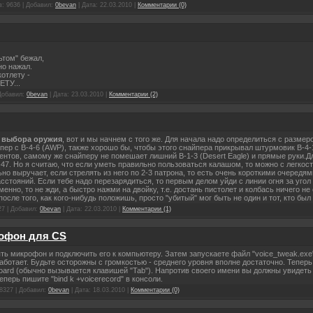
: 9636 | Добавил:
0bevan
| Дата:
22.03.2010
|
Комментарии (0)
ьтом" бежал,
но нажал.
отлету -
ЕТУ...
 Добавил:
0bevan
| Дата:
23.03.2010
|
Комментарии (2)
с выбора оружия
, вот и мы начнем с того же. Для начала надо определиться с размер
ер с B-4-6 (AWP), также хорошо бы, чтобы этого снайпера прикрывал штурмовик B-4-1(А
 ментов, самому же снайперу не помешает лишний B-1-3 (Desert Eagle) и прямые руки.
-47. Но я считаю, что если уметь правильно пользоваться калашом, то можно с легкос
но выручает, если стрелять из него по 2-3 патрона, то есть очень короткими очередя
сстояний. Если тебе надо перезарядиться, то первым делом уйди с линии огня за угол 
нно, то не жди, а быстро нажми на двойку, т.е. достань пистолет и колбась ничего не
осле того, как кого-нибудь положишь, просто "убитый" мог быть не один и тот, кто бы
27 | Добавил:
0bevan
| Дата:
22.03.2010
|
Комментарии (1)
офон для CS
ь микрофон и подключить его к компьютеру. Затем запускаете файл "voice_tweak.exe" (о
аботает. Будьте осторожны с громкостью - среднего уровня вполне достаточно. Теперь 
oard (обычно вызывается клавишей "Tab"). Напротив своего имени вы должны увидеть
ерь пишите "bind k +voicerecord" в консоли.
8327 | Добавил:
0bevan
| Дата:
18.03.2010
|
Комментарии (0)