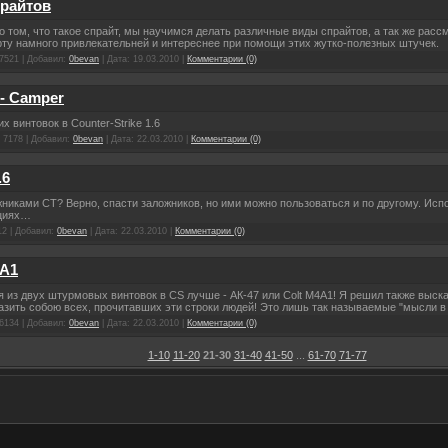
прайтов
 о том, что такое спрайт, мы научимся делать различные виды спрайтов, а так же рас
ту намного привлекательней и интереснее при помощи этих жутко-полезных штучек.
7521 | Добавил:
0bevan
| Дата:
19.03.2010
|
Комментарии (0)
 - Camper
 винтовок в Counter-Strike 1.6
 7178 | Добавил:
0bevan
| Дата:
22.03.2010
|
Комментарии (0)
.6
жниками CT? Верно, спасти заложников, но ими можно пользоваться и по другому. Испо
ациях…
12 | Добавил:
0bevan
| Дата:
22.03.2010
|
Комментарии (0)
4A1
ая из двух штурмовых винтовок в CS лучше - АК-47 или Colt M4A1! Я решил также выс
азить собою всех, прочитавших эти строки людей! Это лишь так называемые "мысли в 
6134 | Добавил:
0bevan
| Дата:
22.03.2010
|
Комментарии (0)
1-10
11-20
21-30
31-40
41-50
...
61-70
71-77