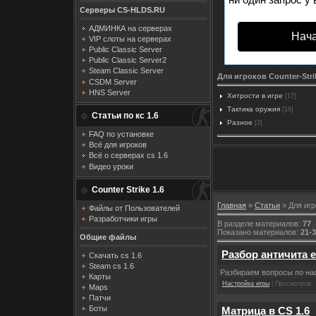
Серверы CS-HLDS.RU
АДМИНКА на серверах
Нача
VIP слоты на серверах
Public Classic Server
Public Classic Server2
Steam Classic Server
Для игроков Counter-Strik
CSDM Server
HNS Server
Хитрости в игре
[17]
Тактика оружия
[16]
Статьи по кс 1.6
Разное
[2]
FAQ по установке
Всё для игроков
Всё о серверах cs 1.6
Видео уроки
Counter Strike 1.6
Главная
»
Статьи
» Для игр
Файлы от Пользователей
Разработчики игры
В разделе материалов
:
77
Показано материалов
:
21-
Общие файлы
Разбор античита e
Скачать cs 1.6
Steam cs 1.6
Разбираем вопросы по нас
Карты
Настройка игры
| Просмотров: 
Maps
Патчи
Боты
Матрица в CS 1.6