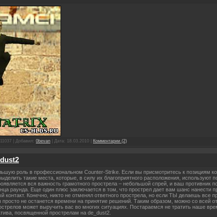
11037 | Добавил:
0bevan
| Дата:
18.03.2010
|
Комментарии (2)
dust2
льшую роль в профессиональном Counter-Strike. Если вы присмотритесь к позициям ко
ыделить такие места, которые, в силу их благоприятного расположения, используют по
проявляется вся важность грамотного прострела – небольшой спрей, и ваш противник 
нца раунда. Еще один плюс заключается в том, что прострел дает вам шанс нанести пр
й контакт. Конечно, никто не отменял ответного прострела, но если ТЫ делаешь все пр
просто не останется времени на принятие решений. Таким образом, можно со всей от
стрелов может выручить вас во многих ситуациях. Постараемся не тратить наше врем
атива, посвященной прострелам на de_dust2.