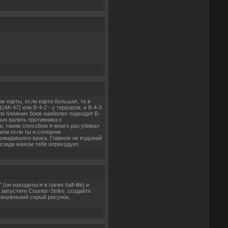
ом карты, если карта большая, то в
К-47) или B-4-2 - у терроров; и B-4-3
Для ближних боев наиболее подходит B-
тью валить противника с
ми, таким способом я много раз убивал
или если ты и соперник
 ожидавшего врага. Главное не вздумай
л сзади махом тебе оприходует.
н находиться в папке half-life) и
запустите Counter-Strike, создайте
 маленький серый рисунок,