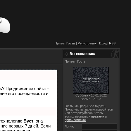
Привет
Гость
|
Регистрация
|
Вход
|
RSS
Вы вошли как:
Привет: Гость
ть? Продвижение сайта –
ние его посещаемости и
Суббота - 15.01.2022
Время - 21:23
Гость, мы рады Вас видеть.
Пожалуйста, зарегистрируйтесь
или авторизуйтесь, чтобы
воспользоваться
правами
и
привилегиями
!
 технологию
Буст
, она
ение первых 7 дней. Если
Логин:
р
вернут деньги.