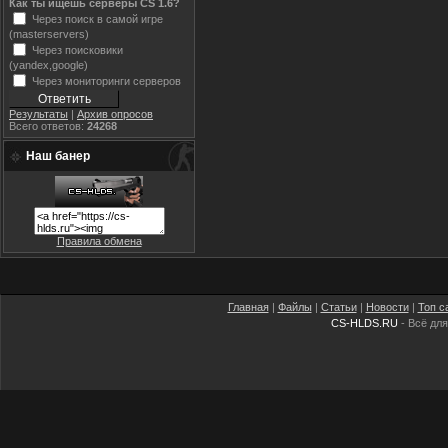
Как ты ищешь серверы CS 1.6?
Через поиск в самой игре
(masterservers)
Через поисковики
(yandex,google)
Через мониторинги серверов
Результаты
|
Архив опросов
Всего ответов:
24268
Наш банер
Правила обмена
Главная
|
Файлы
|
Статьи
|
Новости
|
Топ с
CS-HLDS.RU
- Всё для