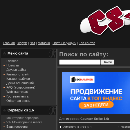
Главная
|
Форум
|
Чат
|
Магазин
|
Платные услуги
|
Топ сайтов
Поиск по сайту:
Меню сайта
Главная
Новости
Друзья сайта
Каталог статей
Каталог файлов
Доска объявлений
FAQ (вопрос/ответ)
Web мастерам
Гостевая книга
Обратная связь
Серверы cs 1.6
Мониторинг серверов
Для игроков Counter-Strike 1.6:
VIP Мониторинг в шапке
Ваши серверы
Хитрости в игре
Настр
[17]