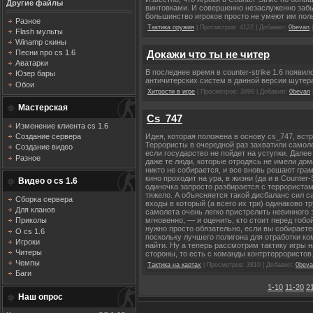
Другие файлы
винтовками. И совершенно незаслуженно забы
большинство игроков просто не умеют им пол
Разное
Тактика оружия
| Просмотров: 4122 | Добавил:
0bevan
|
Flash мульты
Winamp скины
Песни про cs 1.6
Докажи что ты не читер
Аватарки
В последнее время в counter-strike 1.6 появи
Юзер бары
античитерских систем в данной версии шутер
Обои
Хитрости в игре
| Просмотров: 3899 | Добавил:
0bevan
Мастерская
Cs_747
Изменение клиента cs 1.6
Создание сервера
Идея, которая положена в основу cs_747, вст
Террористы в очередной раз захватили самол
Создание видео
если государство не пойдет на уступки. Дале
Разное
даже те люди, которые отродясь не имели дом
никто не собирается, и все вновь решают гра
кино проходит на ура, в жизни (да и в Counter
Видео о cs 1.6
одиночка запросто разбирается с террористам
тяжело. А объясняется такой дисбаланс сил с
Сборка сервера
входы в который (а всего их три) одинаково 
Для кланов
самолета очень легко пристрелить невинного 
мгновенно, — и оценить, кто стоит перед тобо
Приколы
нужно просто обязательно, если вы собираетес
О cs 1.6
поскольку лучшего полигона для отработки ко
Игроки
найти. Ну а теперь рассмотрим тактику игры 
Читеры
стороны, то есть с команды контртеррористов
Чемпы
Тактика на картах
| Просмотров: 3810 | Добавил:
0beva
Баги
1-10
11-20
2
Наш опрос