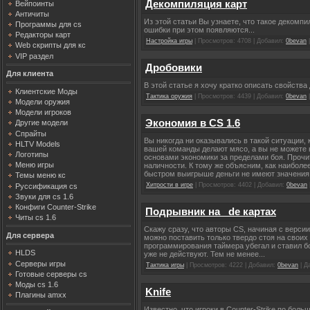
Декомпиляция карт
Вейпоинты
Античиты
Из этой статьи Вы узнаете, что такое декомп
Программы для cs
ошибки при этом появляются...
Редакторы карт
Настройка игры
| Просмотров: 4708 | Добавил:
0bevan
|
Web скрипты для кс
VIP раздел
Дробовики
Для клиента
В этой статье я хочу кратко описать свойства 
Клиентские Моды
Тактика оружия
| Просмотров: 4439 | Добавил:
0bevan
|
Модели оружия
Модели игроков
Экономия в CS 1.6
Другие модели
Спрайты
Вы никогда ни оказывались в такой ситуации,
HLTV Models
вашей команды делают мясо, а вы не можете 
Логотипы
основами экономики за пределами боя. Прочит
Меню игры
наличности. К тому же объясним, как наибол
быстром выигрыше деньги не имеют значения,
Темы меню кс
Хитрости в игре
| Просмотров: 4402 | Добавил:
0bevan
Руссификация cs
Звуки для cs 1.6
Конфиги Counter-Strike
Подрывник на _de картах
Читы cs 1.6
Скажу сразу, что авторы CS, начиная с верси
Для сервера
можно поставить только твердо стоя на своих 
программирования таймера убегал и ставил бо
HLDS
уже не действуют. Тем не менее...
Серверы игры
Тактика игры
| Просмотров: 4222 | Добавил:
0bevan
| Д
Готовые серверы cs
Моды cs 1.6
Knife
Плагины amxx
Известно, что игроки в Counter-Strike по бо