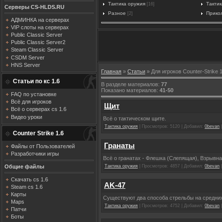
Тактика оружия
Тактик
[16]
Серверы CS-HLDS.RU
Разное
Прико
[2]
АДМИНКА на серверах
VIP слоты на серверах
Public Classic Server
Public Classic Server2
Steam Classic Server
CSDM Server
HNS Server
Главная
»
Статьи
» Для игроков Counter-Strike 1
Статьи по кс 1.6
В разделе материалов
:
77
Показано материалов
:
41-50
FAQ по установке
Всё для игроков
Щит
Всё о серверах cs 1.6
Видео уроки
Всё о тактическом щите.
Тактика оружия
| Просмотров: 5120 | Добавил:
0bevan
|
Counter Strike 1.6
Гранаты
Файлы от Пользователей
Разработчики игры
Всё о гранатах - Флешка (Слепящая), Взрывн
Общие файлы
Тактика оружия
| Просмотров: 4857 | Добавил:
0bevan
|
Скачать cs 1.6
AK-47
Steam cs 1.6
Карты
Существуют два способа стрельбы на средних
Maps
Тактика оружия
| Просмотров: 4752 | Добавил:
0bevan
|
Патчи
Боты