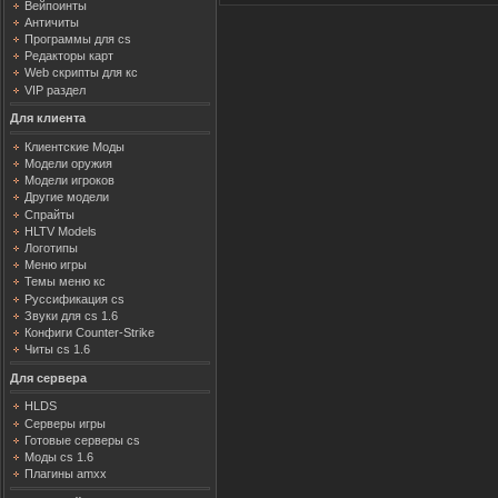
Вейпоинты
Античиты
Программы для cs
Редакторы карт
Web скрипты для кс
VIP раздел
Для клиента
Клиентские Моды
Модели оружия
Модели игроков
Другие модели
Спрайты
HLTV Models
Логотипы
Меню игры
Темы меню кс
Руссификация cs
Звуки для cs 1.6
Конфиги Counter-Strike
Читы cs 1.6
Для сервера
HLDS
Серверы игры
Готовые серверы cs
Моды cs 1.6
Плагины amxx