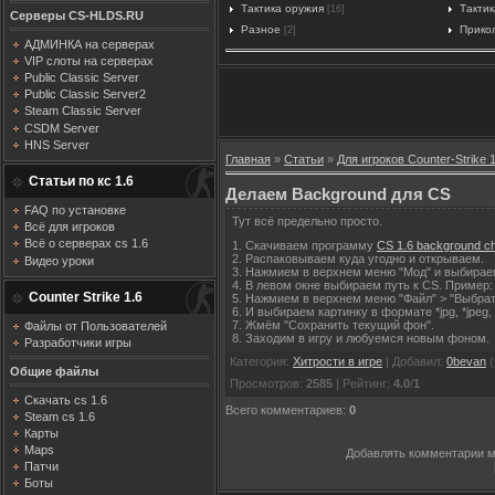
Тактика оружия
Тактик
[16]
Серверы CS-HLDS.RU
Разное
Прико
[2]
АДМИНКА на серверах
VIP слоты на серверах
Public Classic Server
Public Classic Server2
Steam Classic Server
CSDM Server
HNS Server
Главная
»
Статьи
»
Для игроков Counter-Strike 1
Статьи по кс 1.6
Делаем Background для CS
FAQ по установке
Тут всё предельно просто.
Всё для игроков
Всё о серверах cs 1.6
1. Скачиваем программу
CS 1.6 background c
2. Распаковываем куда угодно и открываем.
Видео уроки
3. Нажмием в верхнем меню "Мод" и выбираем 
4. В левом окне выбираем путь к CS. Пример: 
Counter Strike 1.6
5. Нажмием в верхнем меню "Файл" > "Выбрат
6. И выбираем картинку в формате *jpg, *jpeg, 
7. Жмём "Сохранить текущий фон".
Файлы от Пользователей
8. Заходим в игру и любуемся новым фоном.
Разработчики игры
Категория
:
Хитрости в игре
|
Добавил
:
0bevan
(
Общие файлы
Просмотров
:
2585
|
Рейтинг
:
4.0
/
1
Скачать cs 1.6
Всего комментариев
:
0
Steam cs 1.6
Карты
Maps
Добавлять комментарии м
Патчи
Боты