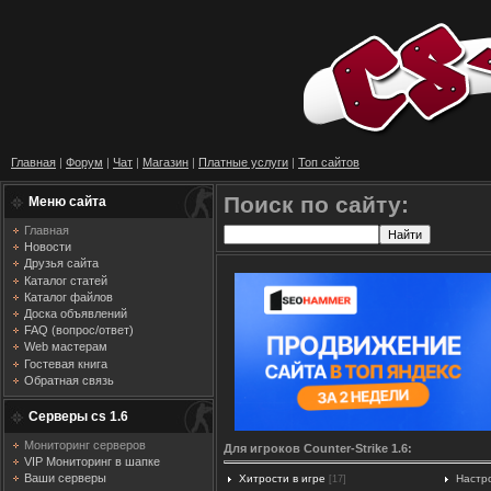
Главная
|
Форум
|
Чат
|
Магазин
|
Платные услуги
|
Топ сайтов
Поиск по сайту:
Меню сайта
Главная
Новости
Друзья сайта
Каталог статей
Каталог файлов
Доска объявлений
FAQ (вопрос/ответ)
Web мастерам
Гостевая книга
Обратная связь
Серверы cs 1.6
Мониторинг серверов
Для игроков Counter-Strike 1.6:
VIP Мониторинг в шапке
Ваши серверы
Хитрости в игре
Настр
[17]