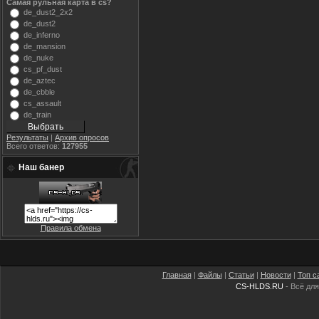
Самая рульная карта в cs?
de_dust2_2x2
de_dust2
de_inferno
de_mansion
de_nuke
cs_pf_dust
de_aztec
de_cbble
cs_assault
de_train
Результаты
|
Архив опросов
Всего ответов:
127955
Наш банер
Правила обмена
Главная
|
Файлы
|
Статьи
|
Новости
|
Топ с
CS-HLDS.RU
- Всё для