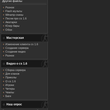
Другие файлы
Разное
Flash мульты
Winamp скины
Песни про cs 1.6
Аватарки
Юзер бары
Обои
Мастерская
Изменение клиента cs 1.6
Создание сервера
Создание видео
Разное
Видео о cs 1.6
Сборка сервера
Для кланов
Приколы
О cs 1.6
Игроки
Читеры
Чемпы
Баги
Наш опрос