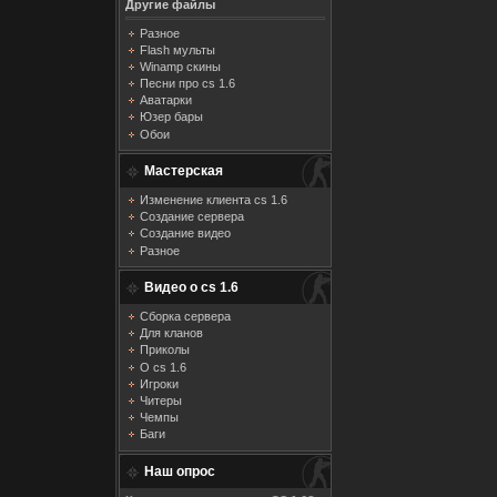
Другие файлы
Разное
Flash мульты
Winamp скины
Песни про cs 1.6
Аватарки
Юзер бары
Обои
Мастерская
Изменение клиента cs 1.6
Создание сервера
Создание видео
Разное
Видео о cs 1.6
Сборка сервера
Для кланов
Приколы
О cs 1.6
Игроки
Читеры
Чемпы
Баги
Наш опрос