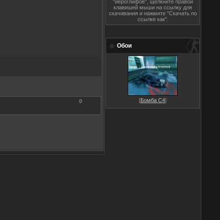
"иероглифов", щёлкните правой
клавишей мыши на ссылку для
скачивания и нажмите "Скачать по
ссылке как".
Обои
[
Бомба C4
]
0