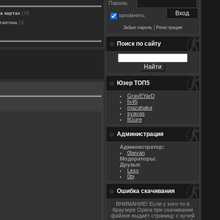
Пароль:
на картах
[18]
запомнить
тактика
[3]
Забыл пароль
|
Регистрация
Поиск по сайту
Юзер ТОП5
GravEYarD
fx45
mazahaka
syavas
fiGure
Администрация
Администратор:
0bevan
Модераторы:
Друзья:
Lexx
0bi
Ошибка скачивания
ВНИМАНИЕ! Если у кого-то в
браузере Opera при скачивании
файлов выдаёт страницу с кучей