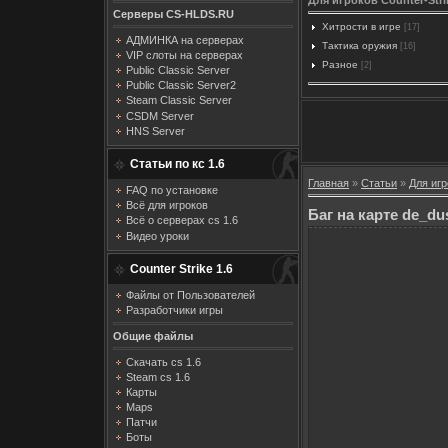
Серверы CS-HLDS.RU
Хитрости в игре
[17]
АДМИНКА на серверах
Тактика оружия
[16]
VIP слоты на серверах
Разное
[2]
Public Classic Server
Public Classic Server2
Steam Classic Server
CSDM Server
HNS Server
Статьи по кс 1.6
Главная
»
Статьи
»
Для игр
FAQ по установке
Всё для игроков
Баг на карте de_du
Всё о серверах cs 1.6
Видео уроки
Counter Strike 1.6
Файлы от Пользователей
Разработчики игры
Общие файлы
Скачать cs 1.6
Steam cs 1.6
Карты
Maps
Патчи
Боты