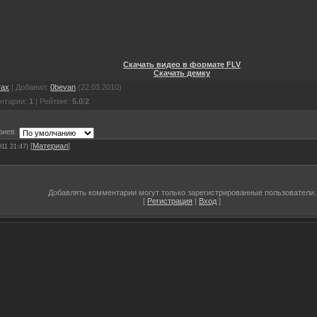
Скачать видео в формате FLV
Скачать демку
тах
|
Добавил
:
0bevan
(22.03.2010)
нтарии
:
1
|
Рейтинг
:
5.0
/
2
риев:
[
Материал
]
011 21:47)
Добавлять комментарии могут только зарегистрированные пользователи.
[
Регистрация
|
Вход
]