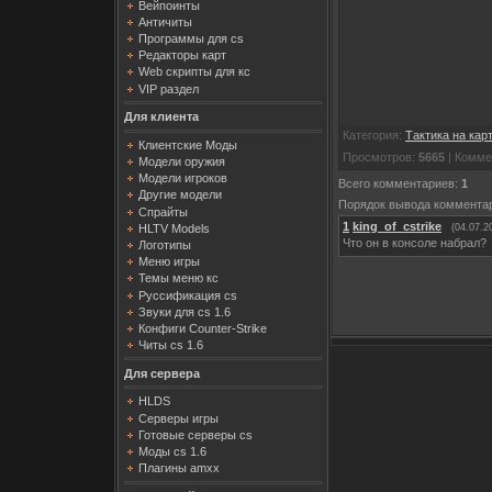
Вейпоинты
Античиты
Программы для cs
Редакторы карт
Web скрипты для кс
VIP раздел
Для клиента
Категория
:
Тактика на кар
Клиентские Моды
Просмотров
:
5665
|
Комме
Модели оружия
Модели игроков
Всего комментариев
:
1
Другие модели
Порядок вывода коммента
Спрайты
1
king_of_cstrike
(04.07.2
HLTV Models
Что он в консоле набрал?
Логотипы
Меню игры
Темы меню кс
Руссификация cs
Звуки для cs 1.6
Конфиги Counter-Strike
Читы cs 1.6
Для сервера
HLDS
Серверы игры
Готовые серверы cs
Моды cs 1.6
Плагины amxx