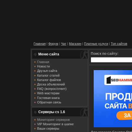
Главная
|
Форум
|
Чат
|
Магазин
|
Платные услуги
|
Топ сайтов
Поиск по сайту:
Меню сайта
Главная
Новости
Друзья сайта
Каталог статей
Каталог файлов
Доска объявлений
FAQ (вопрос/ответ)
Web мастерам
Гостевая книга
Обратная связь
Серверы cs 1.6
Мониторинг серверов
VIP Мониторинг в шапке
Ваши серверы
Для игроков Counter-Strik