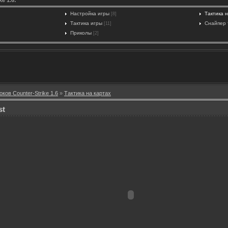
Настройка игры
Тактика 
[8]
Тактика игры
Снайпер 
[11]
Приколы
[2]
оков Counter-Strike 1.6
»
Тактика на картах
st